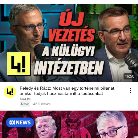
46:50
Feledy és Rácz: Most van egy történelmi pillanat,
amikor tudjuk hasznosítani itt a tudásunkat
444.hu
New
146K views