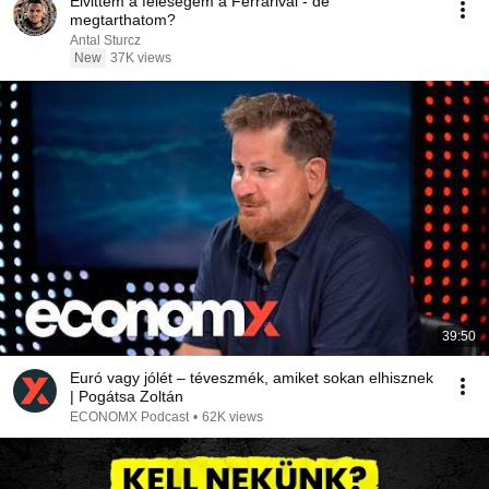
Elvittem a feleségem a Ferrarival - de
megtarthatom?
Antal Sturcz
New
37K views
39:50
Euró vagy jólét – téveszmék, amiket sokan elhisznek
| Pogátsa Zoltán
ECONOMX Podcast
•
62K views