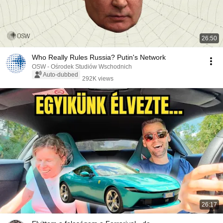
26:50
Who Really Rules Russia? Putin's Network
OSW - Ośrodek Studiów Wschodnich
Auto-dubbed
292K views
26:17