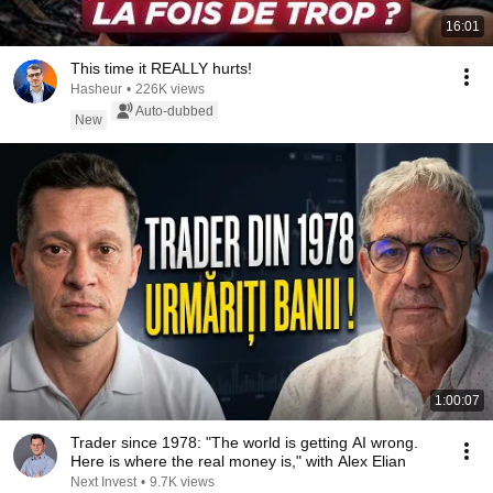
16:01
This time it REALLY hurts!
Hasheur
•
226K views
Auto-dubbed
New
1:00:07
Trader since 1978: "The world is getting AI wrong.
Here is where the real money is," with Alex Elian
Next Invest
•
9.7K views