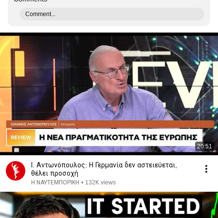
Comment...
20:51
Ι. Αντωνόπουλος: Η Γερμανία δεν αστειεύεται,
θέλει προσοχή
Η ΝΑΥΤΕΜΠΟΡΙΚΗ
•
132K views