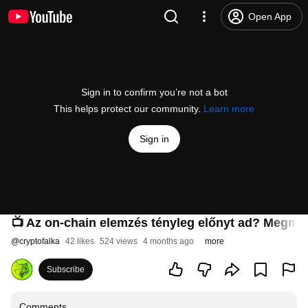
Open App
Sign in to confirm you’re not a bot
This helps protect our community.
Learn more
Sign in
📺 Az on-chain elemzés tényleg előnyt ad? Megmuta
@
cryptofalka
42 likes
524 views
4 months ago
more
Subscribe
Comments