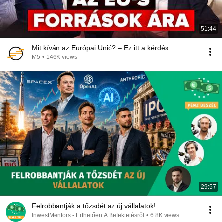
51:44
Mit kíván az Európai Unió? – Ez itt a kérdés
M5
•
146K views
29:57
Felrobbantják a tőzsdét az új vállalatok!
InwestMentors - Érthetően A Befektetésről
•
6.8K views