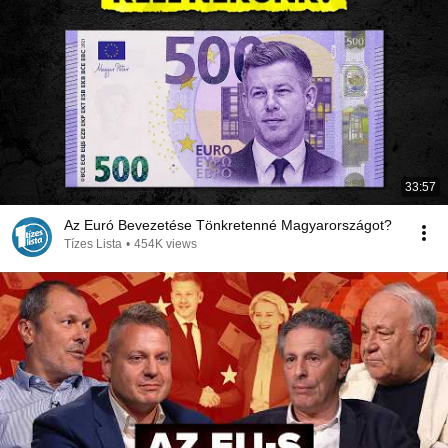
33:57
Az Euró Bevezetése Tönkretenné Magyarországot?
Tízes Lista
•
454K views