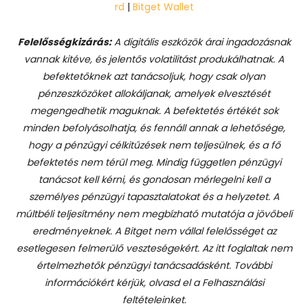
rd
|
Bitget Wallet
Felelősségkizárás:
A digitális eszközök árai ingadozásnak
vannak kitéve, és jelentős volatilitást produkálhatnak. A
befektetőknek azt tanácsoljuk, hogy csak olyan
pénzeszközöket allokáljanak, amelyek elvesztését
megengedhetik maguknak. A befektetés értékét sok
minden befolyásolhatja, és fennáll annak a lehetősége,
hogy a pénzügyi célkitűzések nem teljesülnek, és a fő
befektetés nem térül meg. Mindig független pénzügyi
tanácsot kell kérni, és gondosan mérlegelni kell a
személyes pénzügyi tapasztalatokat és a helyzetet. A
múltbéli teljesítmény nem megbízható mutatója a jövőbeli
eredményeknek. A Bitget nem vállal felelősséget az
esetlegesen felmerülő veszteségekért. Az itt foglaltak nem
értelmezhetők pénzügyi tanácsadásként. További
információkért kérjük, olvasd el a Felhasználási
feltételeinket.