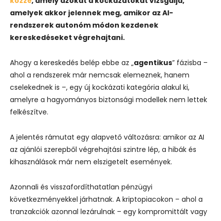
közzé
, amely azokat a kockázatokat vizsgálja,
amelyek akkor jelennek meg, amikor az AI-
rendszerek autonóm módon kezdenek
kereskedéseket végrehajtani.
Ahogy a kereskedés belép ebbe az „
agentikus
” fázisba –
ahol a rendszerek már nemcsak elemeznek, hanem
cselekednek is –, egy új kockázati kategória alakul ki,
amelyre a hagyományos biztonsági modellek nem lettek
felkészítve.
A jelentés rámutat egy alapvető változásra: amikor az AI
az ajánlói szerepből végrehajtási szintre lép, a hibák és
kihasználások már nem elszigetelt események.
Azonnali és visszafordíthatatlan pénzügyi
következményekkel járhatnak. A kriptopiacokon – ahol a
tranzakciók azonnal lezárulnak – egy kompromittált vagy