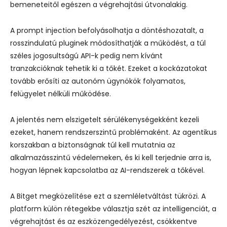
bemeneteitől egészen a végrehajtási útvonalakig.
A prompt injection befolyásolhatja a döntéshozatalt, a
rosszindulatú pluginek módosíthatják a működést, a túl
széles jogosultságú API-k pedig nem kívánt
tranzakcióknak tehetik ki a tőkét. Ezeket a kockázatokat
tovább erősíti az autonóm ügynökök folyamatos,
felügyelet nélküli működése.
A jelentés nem elszigetelt sérülékenységekként kezeli
ezeket, hanem rendszerszintű problémaként. Az agentikus
korszakban a biztonságnak túl kell mutatnia az
alkalmazásszintű védelemeken, és ki kell terjednie arra is,
hogyan lépnek kapcsolatba az AI-rendszerek a tőkével.
A Bitget megközelítése ezt a szemléletváltást tükrözi. A
platform külön rétegekbe választja szét az intelligenciát, a
végrehajtást és az eszközengedélyezést, csökkentve