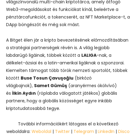
világszínvonalú multi-chain kriptotárca, amely átfogó
Web3-megoldásokat és funkciókat kínál, beleértve a
pénztárcafunkciót, a tokencserét, az NFT Marketplace-t, a
DApp böngészőt és még sok mást.
A Bitget élen jár a kripto bevezetésének előmozdításában
a stratégiai partnerségek révén is. A világ legjobb
labdarúgó ligáinak, többek között a
LALIGA
-nak, a
délkelet-ázsiai és a latin-amerikai ligáknak a szponzorai.
Kiemelten támogat több török nemzeti sportolót, többek
között
Buse Tosun Çavuşoğlu
(birkózó
világbajnok),
Samet Gümüş
(aranyérmes ökölvívó)
és
İlkin Aydın
(röplabda válogatott játékos) globális
partnere, hogy a globális közösséget egyre inkább
kriptotudatosabbá tegye.
További információkért látogass el a következő
weboldalra:
Weboldal
|
Twitter
|
Telegram
|
LinkedIn
|
Disco