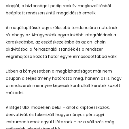
alapját, a biztonságot pedig reaktív megközelítésből
beépített rendszerszintű megoldássá emelik.
A megállapítások egy szélesebb tendenciára mutatnak
rá: ahogy az AI-ügynökök egyre inkább integrálódnak a
kereskedésbe, az eszközkezelésbe és az on-chain
aktivitásba, a felhasználói szándék és a rendszer
végrehajtása közötti határ egyre elmosódottabbá válik.
Ebben a környezetben a megbízhatóságot már nem
csupán a teljesítmény határozza meg, hanem az is, hogy
a rendszerek mennyire képesek kontrollált keretek között
működni.
A Bitget UEX modelljén belül – ahol a kriptoeszközök,
derivatívák és tokenizált hagyományos pénzügyi
instrumentumok együtt léteznek – ez a változás még
szélesebb jelentőséggel bír.