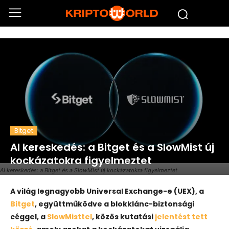
Bitget
AI kereskedés: a Bitget és a SlowMist új
kockázatokra figyelmeztet
AI kereskedés: a Bitget és a SlowMist új kockázatokra figyelmeztet
A világ legnagyobb Universal Exchange-e (UEX), a
Bitget
, együttműködve a blokklánc-biztonsági
céggel, a
SlowMisttel
, közös kutatási
jelentést tett