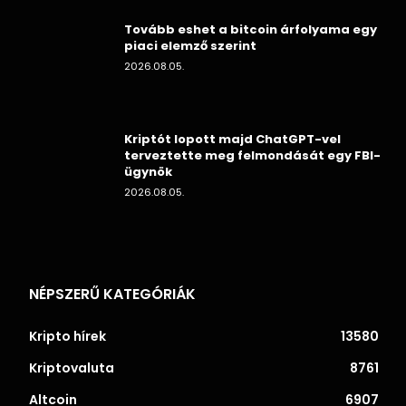
Tovább eshet a bitcoin árfolyama egy
piaci elemző szerint
2026.08.05.
Kriptót lopott majd ChatGPT-vel
terveztette meg felmondását egy FBI-
ügynök
2026.08.05.
NÉPSZERŰ KATEGÓRIÁK
Kripto hírek
13580
Kriptovaluta
8761
Altcoin
6907