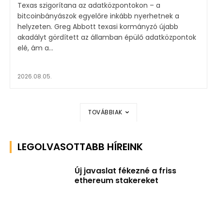
Texas szigorítana az adatközpontokon – a
bitcoinbányászok egyelőre inkább nyerhetnek a
helyzeten. Greg Abbott texasi kormányzó újabb
akadályt gördített az államban épülő adatközpontok
elé, ám a...
2026.08.05.
TOVÁBBIAK
LEGOLVASOTTABB HÍREINK
Új javaslat fékezné a friss
ethereum stakereket