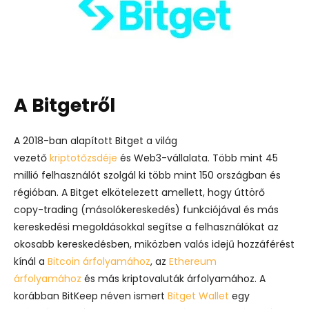
A Bitgetről
A 2018-ban alapított Bitget a világ
vezető
kriptotőzsdéje
és Web3-vállalata. Több mint 45
millió felhasználót szolgál ki több mint 150 országban és
régióban. A Bitget elkötelezett amellett, hogy úttörő
copy-trading (másolókereskedés) funkciójával és más
kereskedési megoldásokkal segítse a felhasználókat az
okosabb kereskedésben, miközben valós idejű hozzáférést
kínál a
Bitcoin árfolyamához
, az
Ethereum
árfolyamához
és más kriptovaluták árfolyamához. A
korábban BitKeep néven ismert
Bitget Wallet
egy