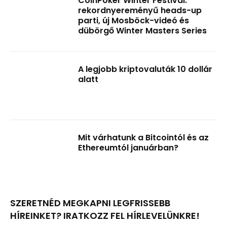
CoinPoker Winter Festival:
rekordnyereményű heads-up
parti, új Mosböck-videó és
dübörgő Winter Masters Series
A legjobb kriptovaluták 10 dollár
alatt
Mit várhatunk a Bitcointól és az
Ethereumtól januárban?
SZERETNÉD MEGKAPNI LEGFRISSEBB
HÍREINKET? IRATKOZZ FEL HÍRLEVELÜNKRE!