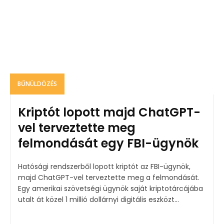
BŰNÜLDÖZÉS
Kriptót lopott majd ChatGPT-
vel terveztette meg
felmondását egy FBI-ügynök
Hatósági rendszerből lopott kriptót az FBI-ügynök,
majd ChatGPT-vel terveztette meg a felmondását.
Egy amerikai szövetségi ügynök saját kriptotárcájába
utalt át közel 1 millió dollárnyi digitális eszközt...