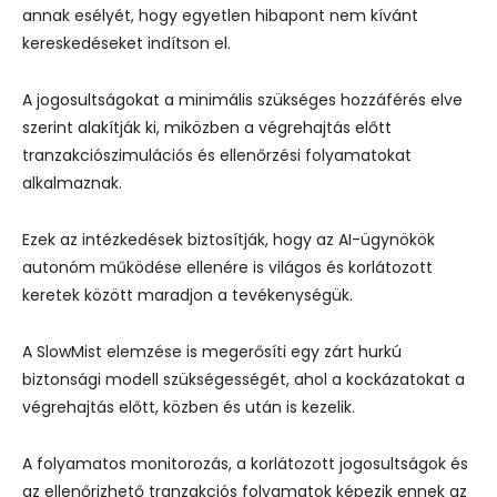
annak esélyét, hogy egyetlen hibapont nem kívánt
kereskedéseket indítson el.
A jogosultságokat a minimális szükséges hozzáférés elve
szerint alakítják ki, miközben a végrehajtás előtt
tranzakciószimulációs és ellenőrzési folyamatokat
alkalmaznak.
Ezek az intézkedések biztosítják, hogy az AI-ügynökök
autonóm működése ellenére is világos és korlátozott
keretek között maradjon a tevékenységük.
A SlowMist elemzése is megerősíti egy zárt hurkú
biztonsági modell szükségességét, ahol a kockázatokat a
végrehajtás előtt, közben és után is kezelik.
A folyamatos monitorozás, a korlátozott jogosultságok és
az ellenőrizhető tranzakciós folyamatok képezik ennek az