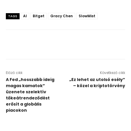
AI
Bitget
Gracy Chen
SlowMist
TAGS
Előző cikk
Következő cikk
A Fed „hosszabb ideig
„Ez lehet az utolsó esély”
magas kamatok”
– közel a kriptotörvény
üzenete szelektív
tőkeátrendeződést
erősít a globális
piacokon