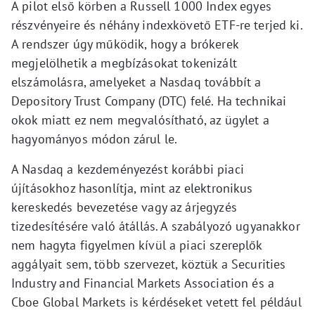
A pilot első körben a Russell 1000 Index egyes
részvényeire és néhány indexkövető ETF-re terjed ki.
A rendszer úgy működik, hogy a brókerek
megjelölhetik a megbízásokat tokenizált
elszámolásra, amelyeket a Nasdaq továbbít a
Depository Trust Company (DTC) felé. Ha technikai
okok miatt ez nem megvalósítható, az ügylet a
hagyományos módon zárul le.
A Nasdaq a kezdeményezést korábbi piaci
újításokhoz hasonlítja, mint az elektronikus
kereskedés bevezetése vagy az árjegyzés
tizedesítésére való átállás. A szabályozó ugyanakkor
nem hagyta figyelmen kívül a piaci szereplők
aggályait sem, több szervezet, köztük a Securities
Industry and Financial Markets Association és a
Cboe Global Markets is kérdéseket vetett fel például