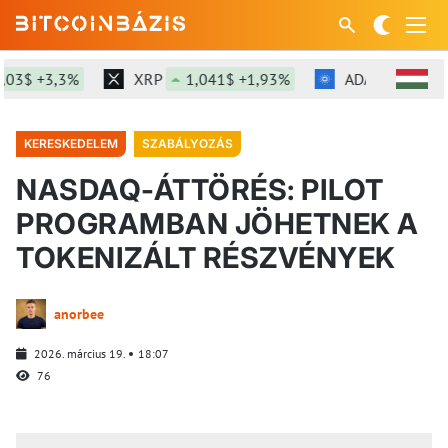
3$ +3,3%
XRP
1,041$ +1,93%
ADA
0,2$ -0,3
KERESKEDELEM
SZABÁLYOZÁS
NASDAQ-ÁTTÖRÉS: PILOT
PROGRAMBAN JÖHETNEK A
TOKENIZÁLT RÉSZVÉNYEK
anorbee
2026. március 19.
18:07
76