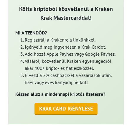
Költs kriptóból közvetlenül a Kraken
Krak Mastercarddal!
MI A TEENDŐD?
Regisztrálj a Krakenre a linkünkkel.
Igényeld meg ingyenesen a Krak Cardot.
Add hozzá Apple Payhez vagy Google Payhez.
Vásárolj közvetlenül Kraken egyenlegedről
akár 400+ kripto- és fiat eszközzel.
Élvezd a 2% cashback-et a vásárlások után,
havi vagy éves kártyadíj nélkül!
Készen állsz a mindennapi kriptós fizetésre?
KRAK CARD IGÉNYLÉSE