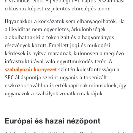
elszámolás előtt. A jelenlegi T+1 napos elszámolási
ciklushoz képest ez jelentős előrelépés lenne.
Ugyanakkor a kockázatok sem elhanyagolhatók. Ha
a likviditás nem egyenletes, árkülönbségek
alakulhatnak ki a tokenizált és a hagyományos
részvények között. Emellett jogi és működési
kérdések is nyitva maradnak, különösen a meglévő
infrastruktúrával való együttműködés terén. A
szabályozói környezet
szintén kulcsfontosságú a
SEC álláspontja szerint ugyanis a tokenizált
eszközök továbbra is értékpapírnak minősülnek, így
ugyanazok a szabályok vonatkoznak rájuk.
Európai és hazai nézőpont