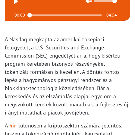
00:00
04:54
A Nasdaq megkapta az amerikai tőkepiaci
felügyelet, a U.S. Securities and Exchange
Commission (SEC) engedélyét arra, hogy kísérleti
program keretében bizonyos részvényeket
tokenizált formában is kezeljen. A döntés fontos
lépés a hagyományos pénzügyi rendszer és a
blokklánc-technológia közeledésében. Bár a
kereskedés és az elszámolás alapjai egyelőre a
megszokott keretek között maradnak, a fejlesztés új
irányt mutathat a piacok jövőjében.
A
hír
különösen a kriptoszektor számára jelentős,
hiszen a tokenizáció régóta ígért kapcsolatot