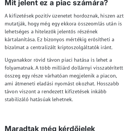
Mit jelent ez a piac számára?
A kifizetések pozitív üzenetet hordoznak, hiszen azt
mutatják, hogy még egy ekkora összeomlás után is
lehetséges a hitelezők jelentős részének
kártalanítása. Ez bizonyos mértékig erősítheti a
bizalmat a centralizált kriptoszolgáltatók iránt.
Ugyanakkor rövid távon piaci hatása is lehet a
folyamatnak. A több milliárd dollárnyi visszatérített
összeg egy része várhatóan megjelenik a piacon,
ami átmeneti eladási nyomást okozhat. Hosszabb
távon viszont a rendezett kifizetések inkább
stabilizáló hatásúak lehetnek.
Maradtak még kérdőjelek