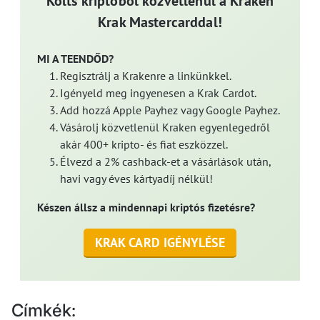
Költs kriptóból közvetlenül a Kraken
Krak Mastercarddal!
MI A TEENDŐD?
Regisztrálj a Krakenre a linkünkkel.
Igényeld meg ingyenesen a Krak Cardot.
Add hozzá Apple Payhez vagy Google Payhez.
Vásárolj közvetlenül Kraken egyenlegedről
akár 400+ kripto- és fiat eszközzel.
Élvezd a 2% cashback-et a vásárlások után,
havi vagy éves kártyadíj nélkül!
Készen állsz a mindennapi kriptós fizetésre?
KRAK CARD IGÉNYLÉSE
Címkék: