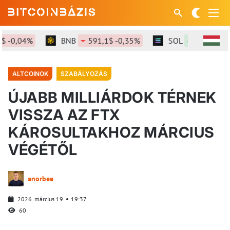
-0,04%
BNB
591,1$ -0,35%
SOL
73,8$ +0,42
ALTCOINOK
SZABÁLYOZÁS
ÚJABB MILLIÁRDOK TÉRNEK
VISSZA AZ FTX
KÁROSULTAKHOZ MÁRCIUS
VÉGÉTŐL
anorbee
2026. március 19.
19:37
60