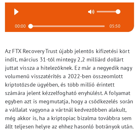
00:00
05:50
Az FTX Recovery Trust újabb jelentős kifizetési kört
indít, március 31-től mintegy 2,2 milliárd dollárt
juttat vissza a hitelezőknek. Ez már a negyedik nagy
volumenű visszatérítés a 2022-ben összeomlott
kriptotőzsde ügyében, és több millió érintett
számára jelent kézzelfogható enyhülést. A folyamat
egyben azt is megmutatja, hogy a csődkezelés során
a vállalat vagyona a vártnál kedvezőbben alakult,
még akkor is, ha a kriptopiac bizalma továbbra sem
állt teljesen helyre az ehhez hasonló botrányok után.