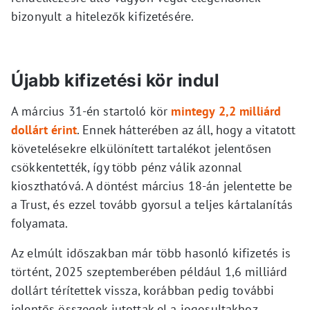
bizonyult a hitelezők kifizetésére.
Újabb kifizetési kör indul
A március 31-én startoló kör
mintegy 2,2 milliárd
dollárt érint
. Ennek hátterében az áll, hogy a vitatott
követelésekre elkülönített tartalékot jelentősen
csökkentették, így több pénz válik azonnal
kioszthatóvá. A döntést március 18-án jelentette be
a Trust, és ezzel tovább gyorsul a teljes kártalanítás
folyamata.
Az elmúlt időszakban már több hasonló kifizetés is
történt, 2025 szeptemberében például 1,6 milliárd
dollárt térítettek vissza, korábban pedig további
jelentős összegek jutottak el a jogosultakhoz.