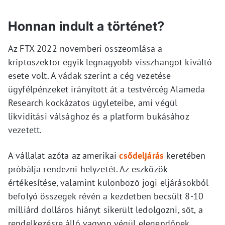
Honnan indult a történet?
Az FTX 2022 novemberi összeomlása a
kriptoszektor egyik legnagyobb visszhangot kiváltó
esete volt. A vádak szerint a cég vezetése
ügyfélpénzeket irányított át a testvércég Alameda
Research kockázatos ügyleteibe, ami végül
likviditási válsághoz és a platform bukásához
vezetett.
A vállalat azóta az amerikai
csődeljárás
keretében
próbálja rendezni helyzetét. Az eszközök
értékesítése, valamint különböző jogi eljárásokból
befolyó összegek révén a kezdetben becsült 8-10
milliárd dolláros hiányt sikerült ledolgozni, sőt, a
rendelkezésre álló vagyon végül elegendőnek