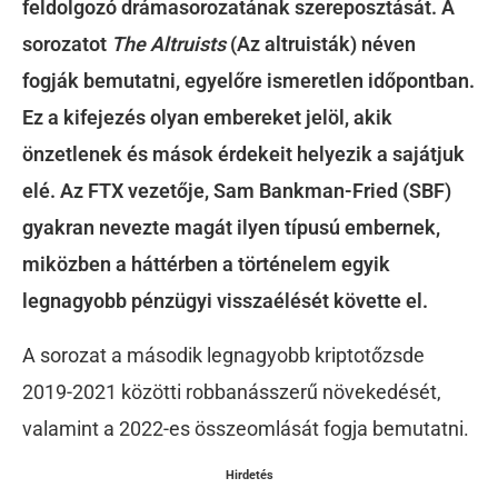
feldolgozó drámasorozatának szereposztását. A
sorozatot
The Altruists
(Az altruisták) néven
fogják bemutatni, egyelőre ismeretlen időpontban.
Ez a kifejezés olyan embereket jelöl, akik
önzetlenek és mások érdekeit helyezik a sajátjuk
elé.
Az FTX vezetője, Sam Bankman-Fried (SBF)
gyakran nevezte magát ilyen típusú embernek,
miközben a háttérben a történelem egyik
legnagyobb pénzügyi visszaélését követte el.
A sorozat a második legnagyobb kriptotőzsde
2019-2021 közötti robbanásszerű növekedését,
valamint a 2022-es összeomlását fogja bemutatni.
Hirdetés