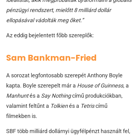
pénzügyi rendszert, mielőtt 8 milliárd dollár
ellopásával vádolták meg őket.”
Az eddig bejelentett főbb szereplők:
Sam Bankman-Fried
A sorozat legfontosabb szerepét Anthony Boyle
kapta. Boyle szerepelt már a
House of Guinness
, a
Manhunt
és a
Say Nothing
című produkciókban,
valamint feltűnt a
Tolkien
és a
Tetris
című
filmekben is.
SBF több milliárd dollárnyi ügyfélpénzt használt fel,