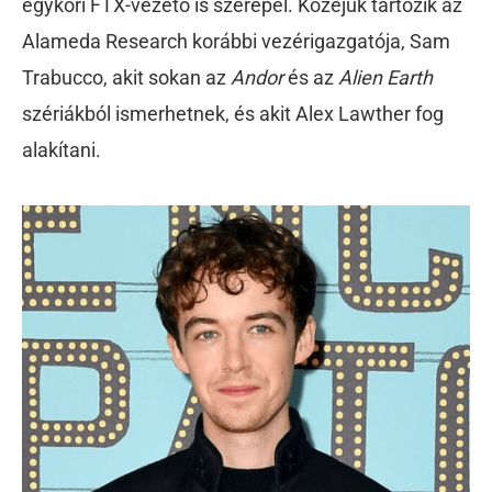
egykori FTX-vezető is szerepel.
Közéjük tartozik az
Alameda Research korábbi vezérigazgatója, Sam
Trabucco, akit sokan az
Andor
és az
Alien Earth
szériákból ismerhetnek, és akit Alex Lawther fog
alakítani.