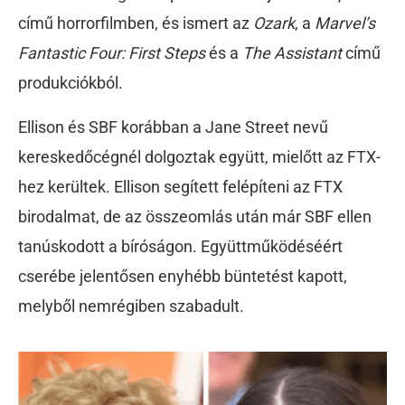
című horrorfilmben, és ismert az
Ozark
, a
Marvel’s
Fantastic Four: First Steps
és a
The Assistant
című
produkciókból.
Ellison és SBF korábban a Jane Street nevű
kereskedőcégnél dolgoztak együtt, mielőtt az FTX-
hez kerültek. Ellison segített felépíteni az FTX
birodalmat, de az összeomlás után már SBF ellen
tanúskodott a bíróságon. Együttműködéséért
cserébe jelentősen enyhébb büntetést kapott,
melyből nemrégiben szabadult.