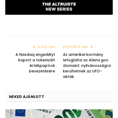
ELŐZŐ CIKK
KÖVETKEZŐ CIKK
A Nasdaq engedélyt
Az amerikai kormány
kapott a tokenizált
lefoglalta az Aliens.gov
értékpapírok
domaint: nyilvánosságra
bevezetésére
kerülhetnek az UFO-
akták
NEKED AJÁNLOTT