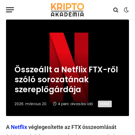
Összeállt a Netflix FTX-ről
szóló sorozatának
szereplőgárdája
2026. március 20.
4 perc olvasási idő
HÍREK
A
Netflix
véglegesítette az FTX összeomlását