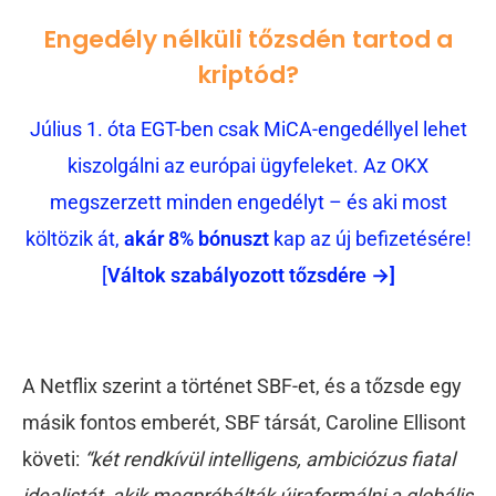
Engedély nélküli tőzsdén tartod a
kriptód?
Július 1. óta EGT-ben csak MiCA-engedéllyel lehet
kiszolgálni az európai ügyfeleket. Az OKX
megszerzett minden engedélyt – és aki most
költözik át,
akár 8% bónuszt
kap az új befizetésére!
[
Váltok szabályozott tőzsdére →]
A Netflix szerint a történet SBF-et, és a tőzsde egy
másik fontos emberét, SBF társát, Caroline Ellisont
követi:
“két rendkívül intelligens, ambiciózus fiatal
idealistát, akik megpróbálták újraformálni a globális