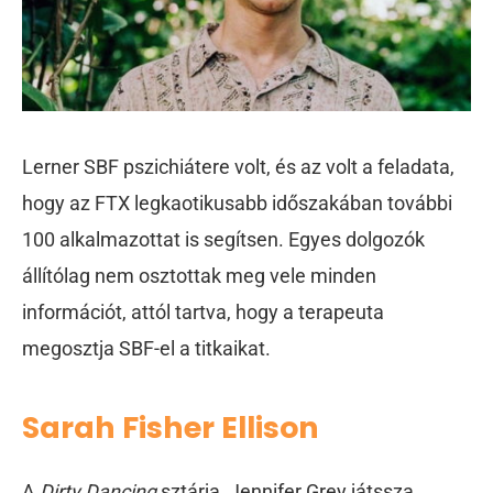
Lerner SBF pszichiátere volt, és az volt a feladata,
hogy az FTX legkaotikusabb időszakában további
100 alkalmazottat is segítsen. Egyes dolgozók
állítólag nem osztottak meg vele minden
információt, attól tartva, hogy a terapeuta
megosztja SBF-el a titkaikat.
Sarah Fisher Ellison
A
Dirty Dancing
sztárja, Jennifer Grey játssza