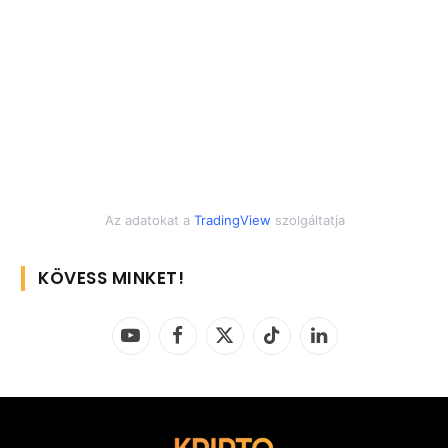
Az adatokat a
TradingView
szolgáltatja
KÖVESS MINKET!
YouTube
Facebook
X
TikTok
LinkedIn
(Twitter)