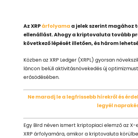
Facebook
X
Az XRP
árfolyama
a jelek szerint magához té
ellenállást. Ahogy a kriptovaluta tovább 
következő lépését illetően, és három lehets
Közben az XRP Ledger (XRPL) gyorsan növekszik,
láncon belüli aktivitásnövekedés új optimizmust
erősödésében.
Ne maradj le a legfrissebb hírekről és ér
legyél naprakés
Egy Bird néven ismert kriptopiaci elemző az X
XRP árfolyamára, amikor a kriptovaluta körülbelü