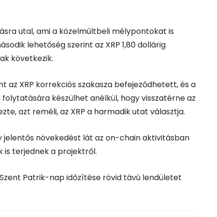
sra utal, ami a közelmúltbeli mélypontokat is
ásodik lehetőség szerint az XRP 1,80 dollárig
ak következik.
t az XRP korrekciós szakasza befejeződhetett, és a
folytatására készülhet anélkül, hogy visszatérne az
zte, azt reméli, az XRP a harmadik utat választja.
gy jelentős növekedést lát az on-chain aktivitásban
 is terjednek a projektről.
i Szent Patrik-nap időzítése rövid távú lendületet