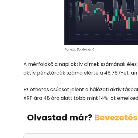
Forrás: Santiment
A mérföldkő a napi aktív címek számának éles 
aktív pénztárcák száma elérte a 46.767-et, am
Ez öthetes csúcsot jelent a hálózati aktivitásba
XRP ára 48 óra alatt több mint 14%-ot emelkedett
Olvastad már?
Bevezetés