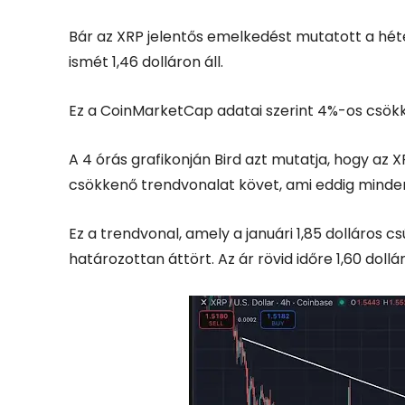
Bár az XRP jelentős emelkedést mutatott a héte
ismét 1,46 dolláron áll.
Ez a CoinMarketCap adatai szerint 4%-os csökk
A 4 órás grafikonján Bird azt mutatja, hogy az X
csökkenő trendvonalat követ, ami eddig minden
Ez a trendvonal, amely a januári 1,85 dolláros cs
határozottan áttört. Az ár rövid időre 1,60 doll