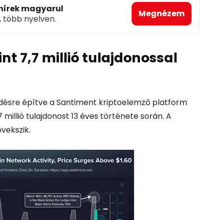
 hírek magyarul
Megnézem
, több nyelven.
t 7,7 millió tulajdonossal
désre építve a Santiment kriptoelemző platform
millió tulajdonost 13 éves története során. A
vekszik.