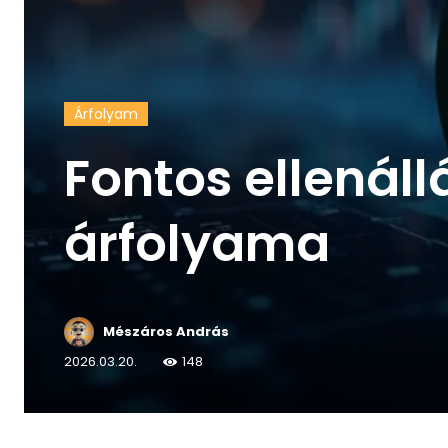
Árfolyam
Fontos ellenállá
árfolyama
Mészáros András
2026.03.20.
148