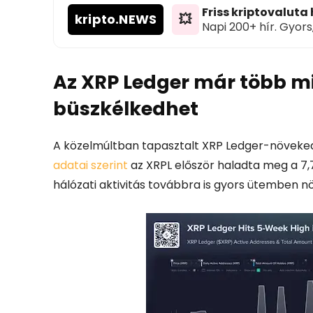
Friss kriptovaluta
kripto
.NEWS
💥
Napi 200+ hír. Gyors
Az XRP Ledger már több min
büszkélkedhet
A közelmúltban tapasztalt XRP Ledger-növeke
adatai szerint
az XRPL először haladta meg a 7,7 
hálózati aktivitás továbbra is gyors ütemben nö