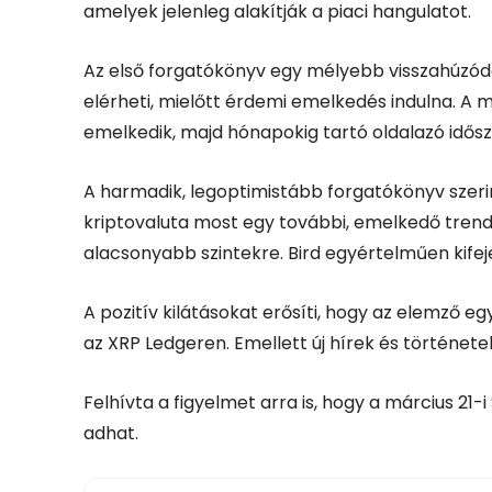
amelyek jelenleg alakítják a piaci hangulatot.
Az első forgatókönyv egy mélyebb visszahúzódá
elérheti, mielőtt érdemi emelkedés indulna. A m
emelkedik, majd hónapokig tartó oldalazó idősz
A harmadik, legoptimistább forgatókönyv szerin
kriptovaluta most egy további, emelkedő trend 
alacsonyabb szintekre. Bird egyértelműen kifeje
A pozitív kilátásokat erősíti, hogy az elemző e
az XRP Ledgeren. Emellett új hírek és történetek
Felhívta a figyelmet arra is, hogy a március 21-
adhat.