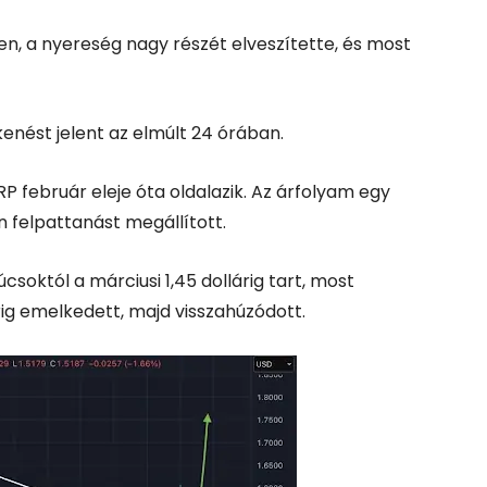
n, a nyereség nagy részét elveszítette, és most
enést jelent az elmúlt 24 órában.
RP február eleje óta oldalazik. Az árfolyam egy
 felpattanást megállított.
úcsoktól a márciusi 1,45 dollárig tart, most
árig emelkedett, majd visszahúzódott.