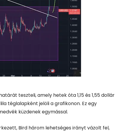
tárát teszteli, amely hetek óta 1,15 és 1,55 dollár
lila téglalapként jelöli a grafikonon. Ez egy
a medvék küzdenek egymással.
ezett, Bird három lehetséges irányt vázolt fel,