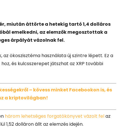
r, miután áttörte a hetekig tartó 1,4 dolláros
próbál emelkedni, az elemzők megosztottak a
éges árpályát vázolnak fel.
 az ökoszisztéma használata új szintre lépett. Ez a
 hoz, és kulcsszerepet játszhat az XRP további
dekességekről – kövess minket Facebookon is, és
z a kriptovilágban!
-en
három lehetséges forgatókönyvet vázolt fel
az
l 1,52 dolláron állt az elemzés idején.