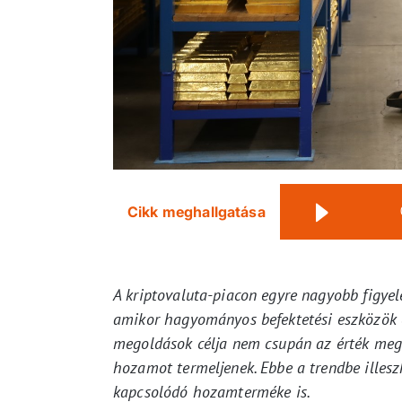
Cikk meghallgatása
A kriptovaluta-piacon egyre nagyobb figyel
amikor hagyományos befektetési eszközök d
megoldások célja nem csupán az érték megő
hozamot termeljenek. Ebbe a trendbe illes
kapcsolódó hozamterméke is.