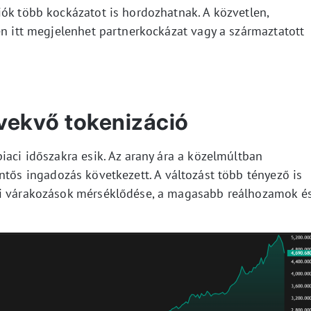
iók több kockázatot is hordozhatnak. A közvetlen,
en itt megjelenhet partnerkockázat vagy a származtatott
vekvő tokenizáció
iaci időszakra esik. Az arany ára a közelmúltban
entős ingadozás következett. A változást több tényező is
si várakozások mérséklődése, a magasabb reálhozamok é