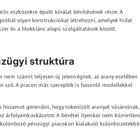
valós eszközökre épülő kínálat bővítésének része. A
próbál olyan konstrukciókat létrehozni, amelyek hidat
er és a blokklánc alapú szolgáltatások között.
zügyi struktúra
m nem számít teljesen új jelenségnek, az arany esetében
an szó. A piacon más szereplők is hasonló modellekkel
hozamot generálni, hogy tokenizált aranyat vásárolnak,
az árfolyamkockázatot. A bevétel ilyenkor nem közvetlen
 különböző pénzügyi piacokon kialakuló különbözetekbő