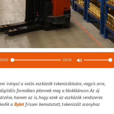
00:00
04:06
em irányul a valós eszközök tokenizálására, vagyis arra,
igitális formában jelennek meg a blokkláncon. Az új
rzése, hanem az is, hogy ezek az eszközök rendszeres
zkedik a
Bybit
frissen bemutatott, tokenizált aranyhoz