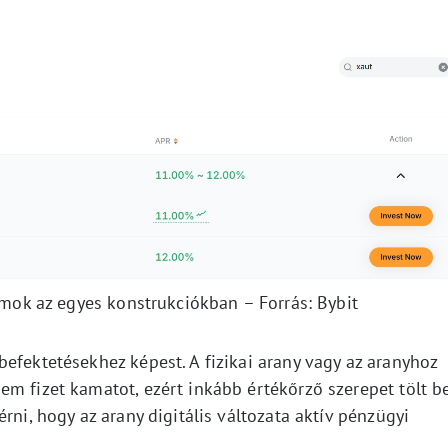
amok az egyes konstrukciókban – Forrás: Bybit
efektetésekhez képest. A fizikai arany vagy az aranyhoz
m fizet kamatot, ezért inkább értékőrző szerepet tölt be
rni, hogy az arany digitális változata aktív pénzügyi