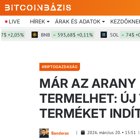
LIVE
HÍREK
ÁRAK ÉS ADATOK
KEZDŐKNE
2,05%
BNB
593,68$ +0,11%
SOL
74$ +0,43%
KRIPTOGAZDASÁG
MÁR AZ ARANY
TERMELHET: ÚJ
TERMÉKET INDÍT
2026. március 20.
15:51
Banderas