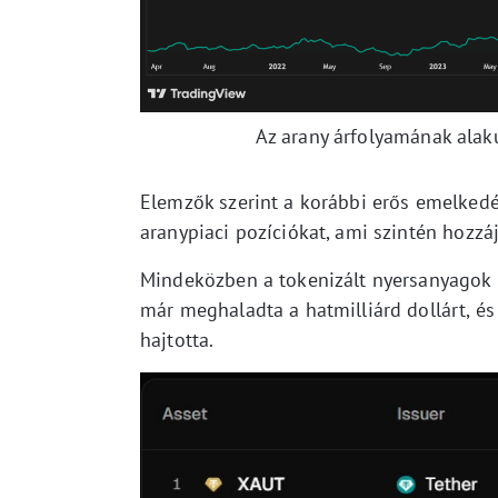
Az arany árfolyamának alak
Elemzők szerint a korábbi erős emelkedés
aranypiaci pozíciókat, ami szintén hozzáj
Mindeközben a tokenizált nyersanyagok p
már meghaladta a hatmilliárd dollárt, és 
hajtotta.