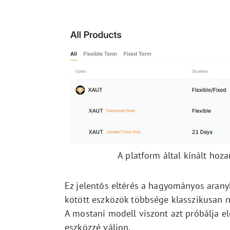
A platform által kínált hoz
Ez jelentős eltérés a hagyományos aranyb
kötött eszközök többsége klasszikusan ne
A mostani modell viszont azt próbálja elé
eszközzé váljon.