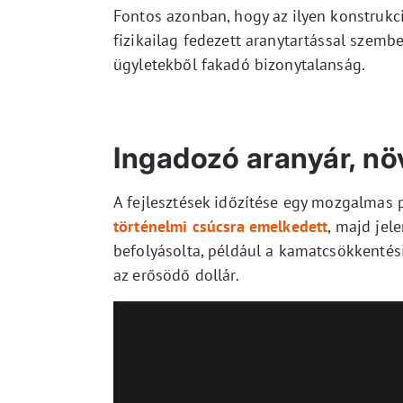
Fontos azonban, hogy az ilyen konstrukc
fizikailag fedezett aranytartással szemb
ügyletekből fakadó bizonytalanság.
Ingadozó aranyár, nö
A fejlesztések időzítése egy mozgalmas p
történelmi csúcsra emelkedett
, majd jel
befolyásolta, például a kamatcsökkenté
az erősödő dollár.