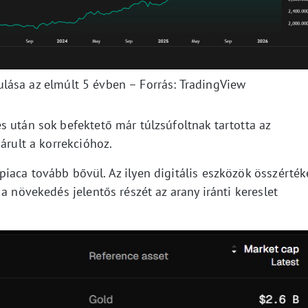
ulása az elmúlt 5 évben – Forrás: TradingView
 után sok befektető már túlzsúfoltnak tartotta az
árult a korrekcióhoz.
iaca tovább bővül. Az ilyen digitális eszközök összérték
a növekedés jelentős részét az arany iránti kereslet