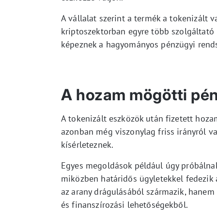
A vállalat szerint a termék a tokenizált 
kriptoszektorban egyre több szolgáltató 
képeznek a hagyományos pénzügyi rendsz
A hozam mögötti pén
A tokenizált eszközök után fizetett hoza
azonban még viszonylag friss irányról v
kísérleteznek.
Egyes megoldások például úgy próbálnak 
miközben határidős ügyletekkel fedezik 
az arany drágulásából származik, hanem
és finanszírozási lehetőségekből.