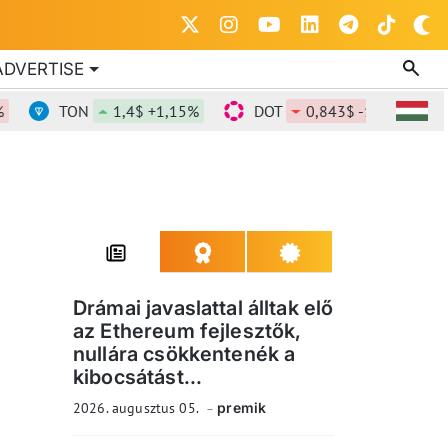
ADVERTISE
TON
1,4$ +1,15%
DOT
0,843$ -1,63%
DO
Drámai javaslattal álltak elő
az Ethereum fejlesztők,
nullára csökkentenék a
kibocsátást...
2026. augusztus 05.
premik