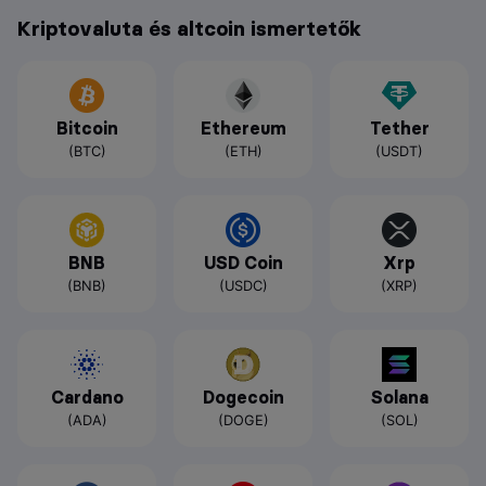
Kriptovaluta és altcoin ismertetők
Bitcoin
Ethereum
Tether
(BTC)
(ETH)
(USDT)
BNB
USD Coin
Xrp
(BNB)
(USDC)
(XRP)
Cardano
Dogecoin
Solana
(ADA)
(DOGE)
(SOL)