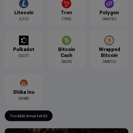
Litecoin
Tron
Polygon
(LTC)
(TRX)
(MATIC)
Polkadot
Bitcoin
Wrapped
Cash
Bitcoin
(DOT)
(BCH)
(WBTC)
Shiba Inu
(SHIB)
További ismertetők