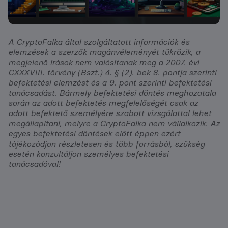
A CryptoFalka által szolgáltatott információk és
elemzések a szerzők magánvéleményét tükrözik, a
megjelenő írások nem valósítanak meg a 2007. évi
CXXXVIII. törvény (Bszt.) 4. § (2). bek 8. pontja szerinti
befektetési elemzést és a 9. pont szerinti befektetési
tanácsadást. Bármely befektetési döntés meghozatala
során az adott befektetés megfelelőségét csak az
adott befektető személyére szabott vizsgálattal lehet
megállapítani, melyre a CryptoFalka nem vállalkozik. Az
egyes befektetési döntések előtt éppen ezért
tájékozódjon részletesen és több forrásból, szükség
esetén konzultáljon személyes befektetési
tanácsadóval!