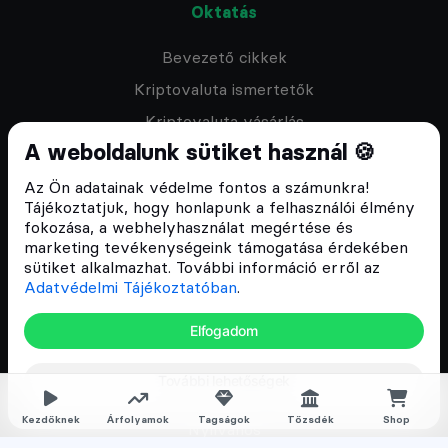
Oktatás
Bevezető cikkek
Kriptovaluta ismertetők
Kriptovaluta vásárlás
A weboldalunk sütiket használ 🍪
Oktató anyagok
Discord közösség
Az Ön adatainak védelme fontos a számunkra!
Tájékoztatjuk, hogy honlapunk a felhasználói élmény
fokozása, a webhelyhasználat megértése és
Csomagajánlatok
marketing tevékenységeink támogatása érdekében
sütiket alkalmazhat. További információ erről az
Kriptovaluta kezdőknek
Adatvédelmi Tájékoztatóban
.
Kriptovaluta kereskedés
Elfogadom
Megapack
További lehetőségek
Falka tagságok
Kezdőknek
Árfolyamok
Tagságok
Tőzsdék
Shop
Nyilvános