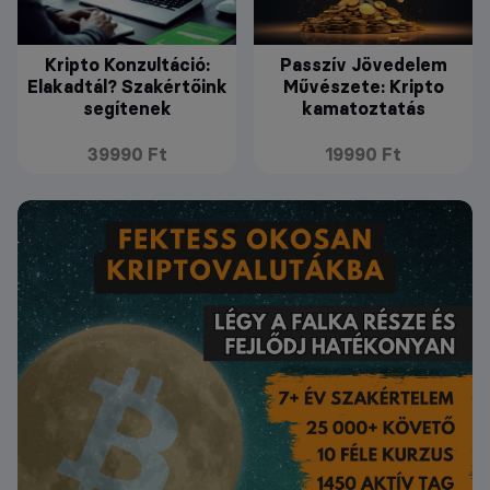
Kripto Konzultáció:
Passzív Jövedelem
Elakadtál? Szakértőink
Művészete: Kripto
segítenek
kamatoztatás
39990 Ft
19990 Ft