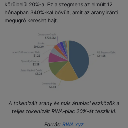
körülbelül 20%-a. Ez a szegmens az elmúlt 12
hónapban 340%-kal bővült, amit az arany iránti
megugró kereslet hajt.
A tokenizált arany és más árupiaci eszközök a
teljes tokenizált RWA-piac 20%-át teszik ki.
Forrás:
RWA.xyz