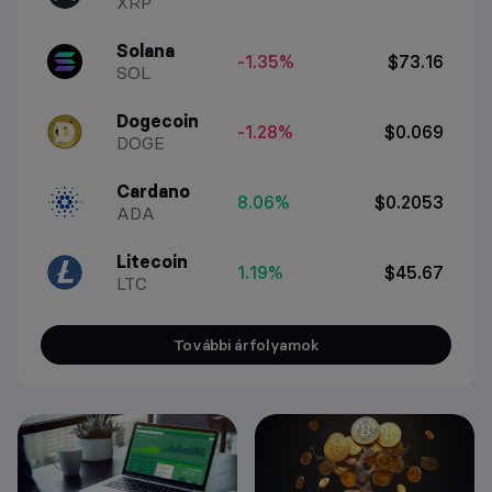
XRP
Solana
-1.35%
$73.16
SOL
Dogecoin
-1.28%
$0.069
DOGE
Cardano
8.06%
$0.2053
ADA
Litecoin
1.19%
$45.67
LTC
További árfolyamok