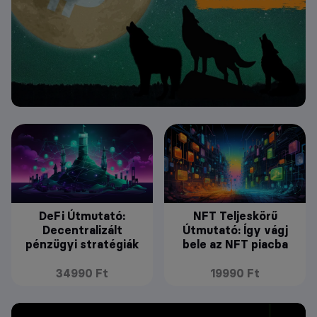
DeFi Útmutató:
NFT Teljeskörű
Decentralizált
Útmutató: Így vágj
pénzügyi stratégiák
bele az NFT piacba
34990 Ft
19990 Ft