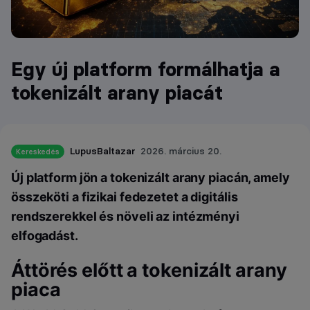
Egy új platform formálhatja a
tokenizált arany piacát
LupusBaltazar
2026. március 20.
Kereskedés
Új platform jön a tokenizált arany piacán, amely
összeköti a fizikai fedezetet a digitális
rendszerekkel és növeli az intézményi
elfogadást.
Áttörés előtt a tokenizált arany
piaca