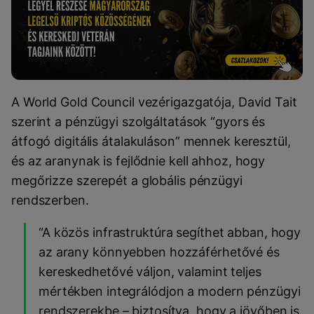
A World Gold Council vezérigazgatója, David Tait
szerint a pénzügyi szolgáltatások “gyors és
átfogó digitális átalakuláson” mennek keresztül,
és az aranynak is fejlődnie kell ahhoz, hogy
megőrizze szerepét a globális pénzügyi
rendszerben.
“A közös infrastruktúra segíthet abban, hogy
az arany könnyebben hozzáférhetővé és
kereskedhetővé váljon, valamint teljes
mértékben integrálódjon a modern pénzügyi
rendszerekbe – biztosítva, hogy a jövőben is