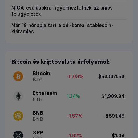
MiCA-csalásokra figyelmeztetnek az uniós
felügyeletek
Már 18 hónapja tart a dél-koreai stablecoin-
kiáramlás
Bitcoin és kriptovaluta árfolyamok
Bitcoin
-0.03%
$64,561.54
BTC
Ethereum
1.24%
$1,909.94
ETH
BNB
-1.57%
$591.45
BNB
XRP
-1.92%
$1.04