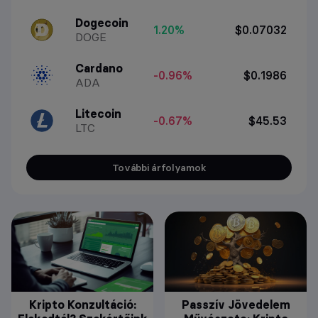
Dogecoin
1.20%
$0.07032
DOGE
Cardano
-0.96%
$0.1986
ADA
Litecoin
-0.67%
$45.53
LTC
További árfolyamok
Kripto Konzultáció:
Passzív Jövedelem