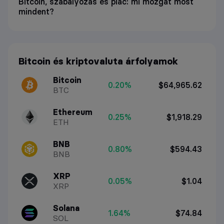
Bitcoin, szabályozás és piac: mi mozgat most
mindent?
Bitcoin és kriptovaluta árfolyamok
Bitcoin
0.20%
$64,965.62
BTC
Ethereum
0.25%
$1,918.29
ETH
BNB
0.80%
$594.43
BNB
XRP
0.05%
$1.04
XRP
Solana
1.64%
$74.84
SOL