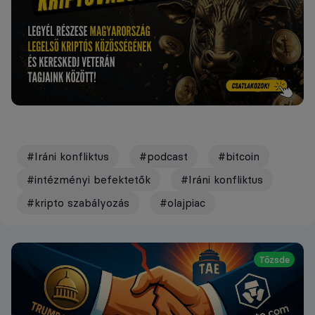
#Iráni konfliktus
#podcast
#bitcoin
#intézményi befektetők
#Iráni konfliktus
#kripto szabályozás
#olajpiac
Tőzsde