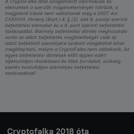
A CryptoFalka által szolgáltatott információk és
elemzések a szerzők magánvéleményét tükrözik, a
megjelenő írások nem valósítanak meg a 2007. évi
CXXXVIII. törvény (Bszt.) 4. § (2). bek 8. pontja szerinti
befektetési elemzést és a 9. pont szerinti befektetési
tanácsadást. Bármely befektetési döntés meghozatala
során az adott befektetés megfelelőségét csak az
adott befektető személyére szabott vizsgálattal lehet
megállapítani, melyre a CryptoFalka nem vállalkozik. Az
egyes befektetési döntések előtt éppen ezért
tájékozódjon részletesen és több forrásból, szükség
esetén konzultáljon személyes befektetési
tanácsadóval!
Cryptofalka 2018 óta