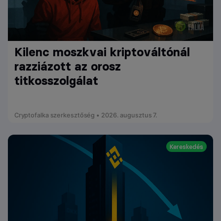
Kilenc moszkvai kriptováltónál
razziázott az orosz
titkosszolgálat
Cryptofalka szerkesztőség • 2026. augusztus 7.
Kereskedés