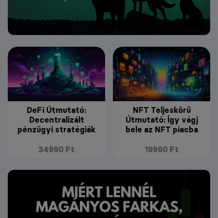
DeFi Útmutató:
NFT Teljeskörű
Decentralizált
Útmutató: Így vágj
pénzügyi stratégiák
bele az NFT piacba
34990 Ft
19990 Ft