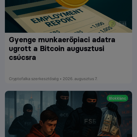
Gyenge munkaerőpiaci adatra
ugrott a Bitcoin augusztusi
csúcsra
Cryptofalka szerkesztőség • 2026. augusztus 7.
Blokklánc