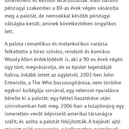
tönkrement és később letartóztatták. Raul Gardini
pénzügyi szakember a 80-as évek végén vásárolta
meg a palotát, de nemsokkal később pénzügyi
válságba került, aminek következtében öngyilkos
lett.
A palota romantikus és melankolikus varázsa
felkeltette a híres színész, rendező és komikus
Woody Allen érdeklődését is, aki a 90-es évek végén
úgy tűnt, megvásárolja, de az épület legendáját
hallva, inkább letett az ügyletről. 2002-ben John
Entwistle, a The Who basszusgitárosa, nem törődve
egykori kollégája sorsával, egy velencei nyaralásra
bérelte ki a palotát: egy héttel hazatérése után
szívrohamban halt meg. 2006-ban a tulajdonjog egy
ismeretlen vevőt képviselő amerikai társaságra
szállt, és azóta a palotát felújították. A bejárati ajtó