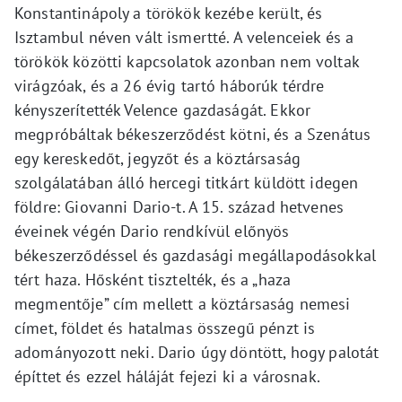
Konstantinápoly a törökök kezébe került, és
Isztambul néven vált ismertté. A velenceiek és a
törökök közötti kapcsolatok azonban nem voltak
virágzóak, és a 26 évig tartó háborúk térdre
kényszerítették Velence gazdaságát. Ekkor
megpróbáltak békeszerződést kötni, és a Szenátus
egy kereskedőt, jegyzőt és a köztársaság
szolgálatában álló hercegi titkárt küldött idegen
földre: Giovanni Dario-t. A 15. század hetvenes
éveinek végén Dario rendkívül előnyös
békeszerződéssel és gazdasági megállapodásokkal
tért haza. Hősként tisztelték, és a „haza
megmentője” cím mellett a köztársaság nemesi
címet, földet és hatalmas összegű pénzt is
adományozott neki. Dario úgy döntött, hogy palotát
építtet és ezzel háláját fejezi ki a városnak.