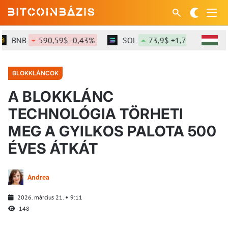
BNB
590,59$ -0,43%
SOL
73,9$ +1,77%
XRP
BLOKKLÁNCOK
A BLOKKLÁNC
TECHNOLÓGIA TÖRHETI
MEG A GYILKOS PALOTA 500
ÉVES ÁTKÁT
Andrea
2026. március 21.
9:11
148