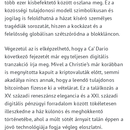
több ezer kisbefektető között oszlana meg. Ez a
közösségi tulajdonosi modell szimbolikusan és
jogilag is feloldhatná a házat kísérő személyes
tragédiák sorozatát, hiszen a kockázat és a
felelősség globálisan szétszóródna a blokkláncon.
Végezetül az is elképzelhető, hogy a Ca’ Dario
következő fejezetét már egy teljesen digitális
tranzakció írja meg. Mivel a Christie’s már korábban
is megnyitotta kapuit a kriptovaluták előtt, semmi
akadálya nincs annak, hogy a leendő tulajdonos
bitcoinban fizesse ki a vételárat. Ez a találkozás a
XV. századi reneszánsz elegancia és a XXI. századi
digitális pénzügyi forradalom között tökéletesen
illeszkedne a ház különös és meghökkentő
történetébe, ahol a múlt sötét árnyait talán éppen a
jövő technológiája fogja végleg eloszlatni.