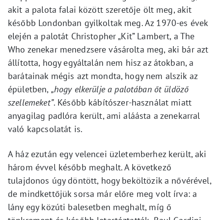
akit a palota falai között szeretője ölt meg, akit
később Londonban gyilkoltak meg. Az 1970-es évek
elején a palotát Christopher „Kit” Lambert, a The
Who zenekar menedzsere vásárolta meg, aki bár azt
állította, hogy egyáltalán nem hisz az átokban, a
barátainak mégis azt mondta, hogy nem alszik az
épületben,
„hogy elkerülje a palotában őt üldöző
szellemeket”
. Később kábítószer-használat miatt
anyagilag padlóra került, ami aláásta a zenekarral
való kapcsolatát is.
A ház ezután egy velencei üzletemberhez került, aki
három évvel később meghalt. A következő
tulajdonos úgy döntött, hogy beköltözik a nővérével,
de mindkettőjük sorsa már előre meg volt írva: a
lány egy közúti balesetben meghalt, míg ő