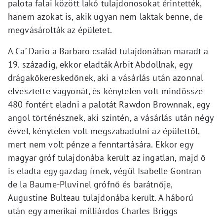
palota falai között lakó tulajdonosokat érintették,
hanem azokat is, akik ugyan nem laktak benne, de
megvásárolták az épületet.
A Ca’ Dario a Barbaro család tulajdonában maradt a
19. századig, ekkor eladták Arbit Abdollnak, egy
drágakőkereskedőnek, aki a vásárlás után azonnal
elvesztette vagyonát, és kénytelen volt mindössze
480 fontért eladni a palotát Rawdon Brownnak, egy
angol történésznek, aki szintén, a vásárlás után négy
évvel, kénytelen volt megszabadulni az épülettől,
mert nem volt pénze a fenntartására. Ekkor egy
magyar gróf tulajdonába került az ingatlan, majd ő
is eladta egy gazdag írnek, végül Isabelle Gontran
de la Baume-Pluvinel grófnő és barátnője,
Augustine Bulteau tulajdonába került. A háború
után egy amerikai milliárdos Charles Briggs