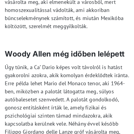
vásárolta meg, aki elmenekült a városból, mert
homoszexualitással vádolták, ami akkoriban
bűncselekménynek számított, és miután Mexikóba
költözött, szerelmét meggyilkolták.
Woody Allen még időben lelépett
Úgy tűnik, a Ca’ Dario képes volt távolról is hatást
gyakorolni azokra, akik komolyan érdeklődtek iránta.
Erre példa lehet Mario del Monaco tenor, aki 1964-
ben, miközben a palotát látogatta meg, súlyos
autóbalesetet szenvedett. A palotát gondolkodó,
gonosz entitásként írták le, amely fizikai és
pszichológiai szinten támad mindazokra, akik
kapcsolatba kerülnek vele. Néhány évvel később
Filippo Giordano delle Lanze gróf vásárolta meg,