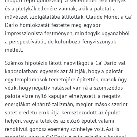
mögött rejlő gonoszság, a kellemetlen események
és a pletykák ellenére vannak, akik a palotát a
művészet szolgálatába állították. Claude Monet a Ca’
Dario homlokzatát festette meg egy sor
impresszionista festményen, mindegyik ugyanabból
a perspektívából, de különböző fényviszonyok
mellett.
Számos hipotézis látott napvilágot a Ca’ Dario-val
kapcsolatban: egyesek azt állítják, hogy a palotát
egy templomosok temetőjére építették, mások úgy
vélik, hogy negatív hatással van rá a szomszédos
palota vízre nyíló kapuján elhelyezett, a negatív
energiákat elhárító talizmán, megint mások szerint
sötét eredetű erők útja kereszteződött az épület
helyén, vagy a telek és az előző épület valami
rendkívül gonosz esemény színhelye volt. Azt is