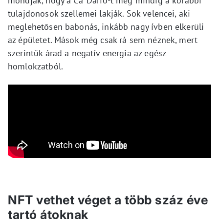
mondják, hogy a Ca’ Dario-t még mindig a korábbi
tulajdonosok szellemei lakják. Sok velencei, aki
meglehetősen babonás, inkább nagy ívben elkerüli
az épületet. Mások még csak rá sem néznek, mert
szerintük árad a negatív energia az egész
homlokzatból.
NFT vethet véget a több száz éve
tartó átoknak