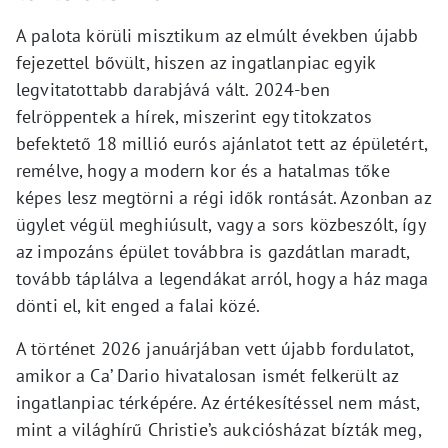
A palota körüli misztikum az elmúlt években újabb
fejezettel bővült, hiszen az ingatlanpiac egyik
legvitatottabb darabjává vált. 2024-ben
felröppentek a hírek, miszerint egy titokzatos
befektető 18 millió eurós ajánlatot tett az épületért,
remélve, hogy a modern kor és a hatalmas tőke
képes lesz megtörni a régi idők rontását. Azonban az
ügylet végül meghiúsult, vagy a sors közbeszólt, így
az impozáns épület továbbra is gazdátlan maradt,
tovább táplálva a legendákat arról, hogy a ház maga
dönti el, kit enged a falai közé.
A történet 2026 januárjában vett újabb fordulatot,
amikor a Ca’ Dario hivatalosan ismét felkerült az
ingatlanpiac térképére. Az értékesítéssel nem mást,
mint a világhírű Christie’s aukciósházat bízták meg,