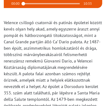
00:00
10:33
Velence csillogó csatornái és patinás épületei között
kevés olyan hely akad, amely egyszerre áraszt annyi
pompát és hátborzongató titokzatosságot, mint a
Canal Grande partján álló Ca’ Dario palota. Az 1487-
ben épült, aszimmetrikus homlokzatáról és drága,
többszínű márványberakásairól felismerhető
reneszánsz remekmű Giovanni Dario, a Velencei
Köztársaság diplomatájának megrendelésére
készült. A palota falai azonban számos rejtélyt
őriznek, amelyek miatt a helyiek elátkozottnak
nevezték el a helyet. Az épület a Dorsoduro kerület
353. szám alatt található, pár lépésre a Santa Maria
della Salute templomtól. Az 1479-ben megkezdett
építkezés eredményeként létrejött palota jelenleg