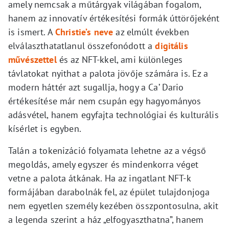
amely nemcsak a műtárgyak világában fogalom,
hanem az innovatív értékesítési formák úttörőjeként
is ismert. A
Christie’s neve
az elmúlt években
elválaszthatatlanul összefonódott a
digitális
művészettel
és az NFT-kkel, ami különleges
távlatokat nyithat a palota jövője számára is. Ez a
modern háttér azt sugallja, hogy a Ca’ Dario
értékesítése már nem csupán egy hagyományos
adásvétel, hanem egyfajta technológiai és kulturális
kísérlet is egyben.
Talán a tokenizáció folyamata lehetne az a végső
megoldás, amely egyszer és mindenkorra véget
vetne a palota átkának. Ha az ingatlant NFT-k
formájában darabolnák fel, az épület tulajdonjoga
nem egyetlen személy kezében összpontosulna, akit
a legenda szerint a ház „elfogyaszthatna”, hanem