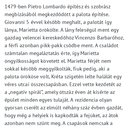
1479-ben Pietro Lombardo építész és szobrász
megbízásából megkezdődött a palota építése.
Giovanni 5 évvel később meghalt, a palotát így
lánya, Marietta örökölte. A lány feleségül ment egy
gazdag velencei kereskedőhöz Vincenzo Barbaróhoz,
a férfi azonban pikk-pakk csődbe ment. A családot
számtalan megaláztatás érte, így Marietta
öngyilkosságot követett el. Marietta férjét nem
sokkal később meggyilkolták, fiuk pedig, aki a
palota örököse volt, Kréta szigetén lelte halálát egy
véres utcai összecsapásban. Ezzel vette kezdetét az
a „negatív spirál”, amely ötszáz éven át kísérte az
épület minden egyes tulaját. A rezidencia olyan
gyorsan cserélt az elmúlt néhány száz évben gazdát,
hogy még a helyiek is kapkodták a fejüket, az átok
azonban nem szűnt meg. A csapások nemcsak a