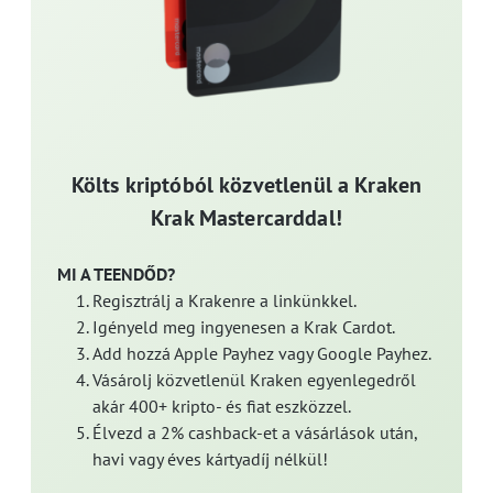
Költs kriptóból közvetlenül a Kraken
Krak Mastercarddal!
MI A TEENDŐD?
Regisztrálj a Krakenre a linkünkkel.
Igényeld meg ingyenesen a Krak Cardot.
Add hozzá Apple Payhez vagy Google Payhez.
Vásárolj közvetlenül Kraken egyenlegedről
akár 400+ kripto- és fiat eszközzel.
Élvezd a 2% cashback-et a vásárlások után,
havi vagy éves kártyadíj nélkül!