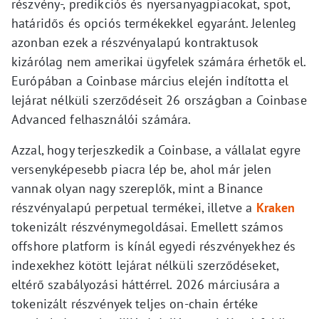
részvény-, predikciós és nyersanyagpiacokat, spot,
határidős és opciós termékekkel egyaránt. Jelenleg
azonban ezek a részvényalapú kontraktusok
kizárólag nem amerikai ügyfelek számára érhetők el.
Európában a Coinbase március elején indította el
lejárat nélküli szerződéseit 26 országban a Coinbase
Advanced felhasználói számára.
Azzal, hogy terjeszkedik a Coinbase, a vállalat egyre
versenyképesebb piacra lép be, ahol már jelen
vannak olyan nagy szereplők, mint a Binance
részvényalapú perpetual termékei, illetve a
Kraken
tokenizált részvénymegoldásai. Emellett számos
offshore platform is kínál egyedi részvényekhez és
indexekhez kötött lejárat nélküli szerződéseket,
eltérő szabályozási háttérrel. 2026 márciusára a
tokenizált részvények teljes on-chain értéke