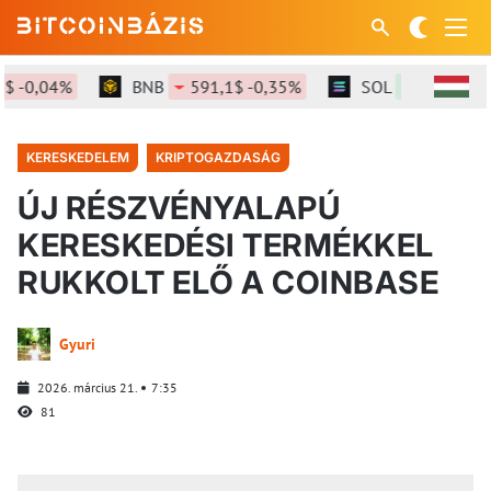
-0,04%
BNB
591,1$ -0,35%
SOL
73,8$ +0,42
KERESKEDELEM
KRIPTOGAZDASÁG
ÚJ RÉSZVÉNYALAPÚ
KERESKEDÉSI TERMÉKKEL
RUKKOLT ELŐ A COINBASE
Gyuri
2026. március 21.
7:35
81