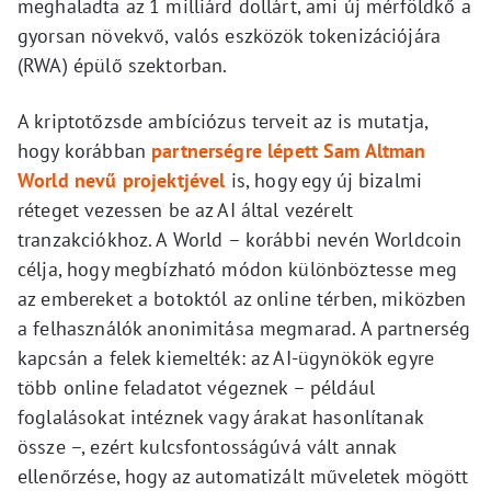
meghaladta az 1 milliárd dollárt, ami új mérföldkő a
gyorsan növekvő, valós eszközök tokenizációjára
(RWA) épülő szektorban.
A kriptotőzsde ambíciózus terveit az is mutatja,
hogy korábban
partnerségre lépett Sam Altman
World nevű projektjével
is, hogy egy új bizalmi
réteget vezessen be az AI által vezérelt
tranzakciókhoz. A World – korábbi nevén Worldcoin
célja, hogy megbízható módon különböztesse meg
az embereket a botoktól az online térben, miközben
a felhasználók anonimitása megmarad. A partnerség
kapcsán a felek kiemelték: az AI-ügynökök egyre
több online feladatot végeznek – például
foglalásokat intéznek vagy árakat hasonlítanak
össze –, ezért kulcsfontosságúvá vált annak
ellenőrzése, hogy az automatizált műveletek mögött