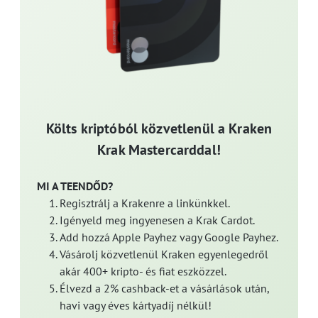
Költs kriptóból közvetlenül a Kraken
Krak Mastercarddal!
MI A TEENDŐD?
Regisztrálj a Krakenre a linkünkkel.
Igényeld meg ingyenesen a Krak Cardot.
Add hozzá Apple Payhez vagy Google Payhez.
Vásárolj közvetlenül Kraken egyenlegedről
akár 400+ kripto- és fiat eszközzel.
Élvezd a 2% cashback-et a vásárlások után,
havi vagy éves kártyadíj nélkül!