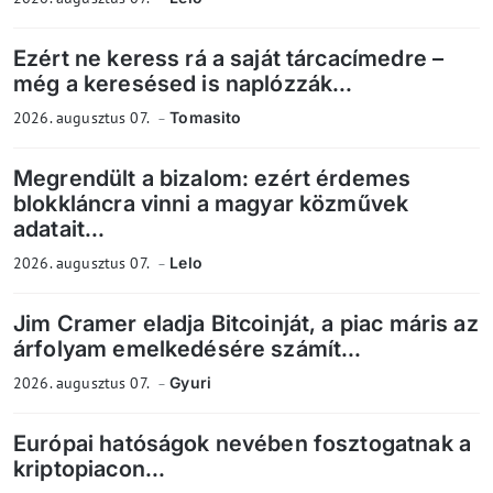
Ezért ne keress rá a saját tárcacímedre –
még a keresésed is naplózzák...
2026. augusztus 07.
Tomasito
Megrendült a bizalom: ezért érdemes
blokkláncra vinni a magyar közművek
adatait...
2026. augusztus 07.
Lelo
Jim Cramer eladja Bitcoinját, a piac máris az
árfolyam emelkedésére számít...
2026. augusztus 07.
Gyuri
Európai hatóságok nevében fosztogatnak a
kriptopiacon...