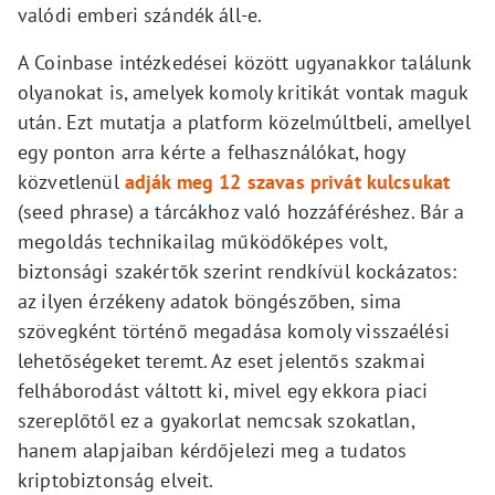
valódi emberi szándék áll-e.
A Coinbase intézkedései között ugyanakkor találunk
olyanokat is, amelyek komoly kritikát vontak maguk
után. Ezt mutatja a platform közelmúltbeli, amellyel
egy ponton arra kérte a felhasználókat, hogy
közvetlenül
adják meg 12 szavas privát kulcsukat
(seed phrase) a tárcákhoz való hozzáféréshez. Bár a
megoldás technikailag működőképes volt,
biztonsági szakértők szerint rendkívül kockázatos:
az ilyen érzékeny adatok böngészőben, sima
szövegként történő megadása komoly visszaélési
lehetőségeket teremt. Az eset jelentős szakmai
felháborodást váltott ki, mivel egy ekkora piaci
szereplőtől ez a gyakorlat nemcsak szokatlan,
hanem alapjaiban kérdőjelezi meg a tudatos
kriptobiztonság elveit.