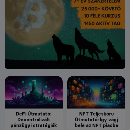
DeFi Útmutató:
NFT Teljeskörű
Decentralizált
Útmutató: Így vágj
pénzügyi stratégiák
bele az NFT piacba