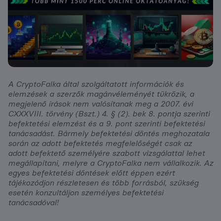
A CryptoFalka által szolgáltatott információk és
elemzések a szerzők magánvéleményét tükrözik, a
megjelenő írások nem valósítanak meg a 2007. évi
CXXXVIII. törvény (Bszt.) 4. § (2). bek 8. pontja szerinti
befektetési elemzést és a 9. pont szerinti befektetési
tanácsadást. Bármely befektetési döntés meghozatala
során az adott befektetés megfelelőségét csak az
adott befektető személyére szabott vizsgálattal lehet
megállapítani, melyre a CryptoFalka nem vállalkozik. Az
egyes befektetési döntések előtt éppen ezért
tájékozódjon részletesen és több forrásból, szükség
esetén konzultáljon személyes befektetési
tanácsadóval!