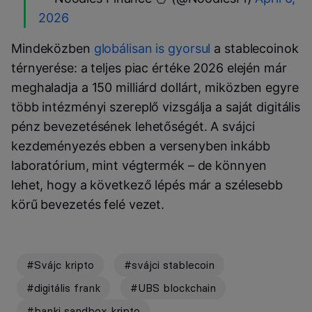
2026
Mindeközben
globálisan is gyorsul
a stablecoinok
térnyerése: a teljes piac értéke 2026 elején már
meghaladja a 150 milliárd dollárt, miközben egyre
több intézményi szereplő vizsgálja a saját digitális
pénz bevezetésének lehetőségét. A svájci
kezdeményezés ebben a versenyben inkább
laboratórium, mint végtermék – de könnyen
lehet, hogy a következő lépés már a szélesebb
körű bevezetés felé vezet.
#Svájc kripto
#svájci stablecoin
#digitális frank
#UBS blockchain
#banki sandbox kripto