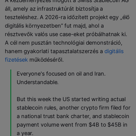
A kezdeményezés mögött a
Swiss Stablecoin AG
áll, amely az infrastruktúrát biztosítja a
teszteléshez. A 2026-ra időzített projekt egy „élő
digitális környezetben” fut majd, ahol a
résztvevők valós use case-eket próbálhatnak ki.
A cél nem pusztán technológiai demonstráció,
hanem gyakorlati tapasztalatszerzés a
digitális
fizetések
működéséről.
Everyone's focused on oil and Iran.
Understandable.
But this week the US started writing actual
stablecoin rules, another crypto firm filed for
a national trust bank charter, and stablecoin
payment volume went from $4B to $45B in
a year.