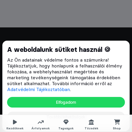
Cryptofalka 2018 óta
A weboldalunk sütiket használ 🍪
Szívünkön viseljük a blokklánc technológia
Az Ön adatainak védelme fontos a számunkra!
népszerűsítését Magyarországon, ezért 2018 óta a
Tájékoztatjuk, hogy honlapunk a felhasználói élmény
Cryptofalka célja, hogy biztosítsa a hazai közösség
fokozása, a webhelyhasználat megértése és
és vállalatok digitális oktatását és fejlődését.
marketing tevékenységeink támogatása érdekében
sütiket alkalmazhat. További információ erről az
Adatvédelmi Tájékoztatóban
.
Oldalak
Elfogadom
Hírek
További lehetőségek
Árfolyamok
Rólunk
Kezdőknek
Árfolyamok
Tagságok
Tőzsdék
Shop