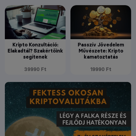
Kripto Konzultáció:
Passzív Jövedelem
Elakadtál? Szakértőink
Művészete: Kripto
segítenek
kamatoztatás
39990 Ft
19990 Ft