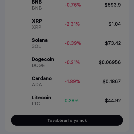
BNB
-0.76%
$593.9
BNB
XRP
-2.31%
$1.04
XRP
Solana
-0.39%
$73.42
SOL
Dogecoin
-0.21%
$0.06956
DOGE
Cardano
-1.89%
$0.1867
ADA
Litecoin
0.28%
$44.92
LTC
További árfolyamok