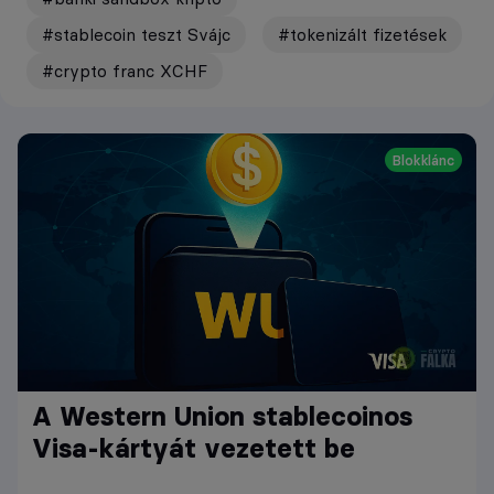
#stablecoin teszt Svájc
#tokenizált fizetések
#crypto franc XCHF
Blokklánc
A Western Union stablecoinos
Visa-kártyát vezetett be