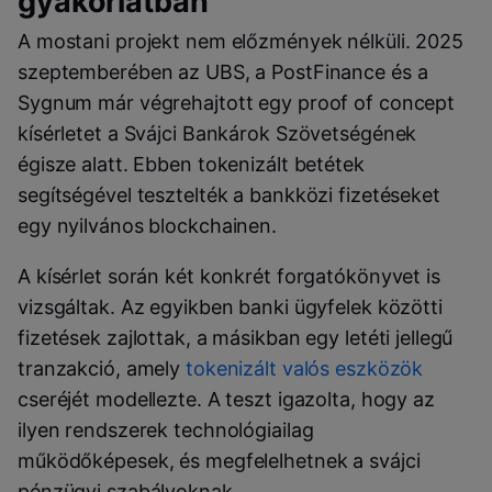
gyakorlatban
A mostani projekt nem előzmények nélküli. 2025
szeptemberében az UBS, a PostFinance és a
Sygnum már végrehajtott egy proof of concept
kísérletet a Svájci Bankárok Szövetségének
égisze alatt. Ebben tokenizált betétek
segítségével tesztelték a bankközi fizetéseket
egy nyilvános blockchainen.
A kísérlet során két konkrét forgatókönyvet is
vizsgáltak. Az egyikben banki ügyfelek közötti
fizetések zajlottak, a másikban egy letéti jellegű
tranzakció, amely
tokenizált valós eszközök
cseréjét modellezte. A teszt igazolta, hogy az
ilyen rendszerek technológiailag
működőképesek, és megfelelhetnek a svájci
pénzügyi szabályoknak.