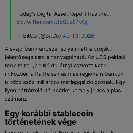
Today's Digital Asset Report has the…
pic.twitter.com/UbGLx84vOj
— BitGo (@BitGo)
April 3, 2026
A svájci bankrendszer súlya miatt a projekt
jelentősége sem elhanyagolható. Az UBS például
több mint 1,7 billió dollárnyi eszközt kezel,
miközben a Raiffeisen és más regionális bankok
is több száz milliárdos mérleggel dolgoznak. Egy
ilyen háttérrel futó kísérlet komoly jelzés a piac
számára.
Egy korábbi stablecoin
történetének vége
Nem ez az első próbálkozás a digitális frank