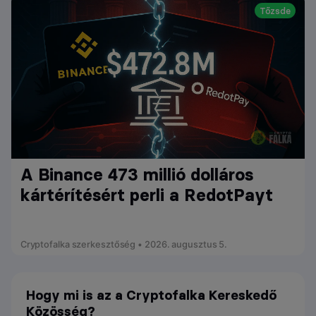
Tőzsde
A Binance 473 millió dolláros
kártérítésért perli a RedotPayt
Cryptofalka szerkesztőség • 2026. augusztus 5.
Hogy mi is az a Cryptofalka Kereskedő
Közösség?