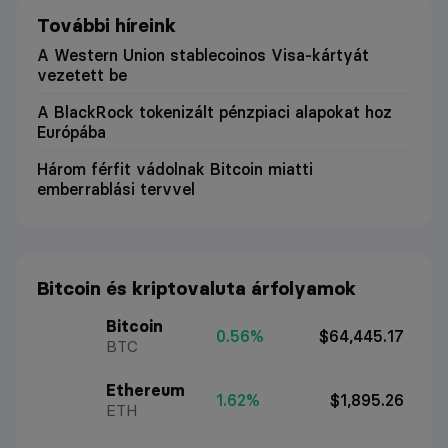
További híreink
A Western Union stablecoinos Visa-kártyát
vezetett be
A BlackRock tokenizált pénzpiaci alapokat hoz
Európába
Három férfit vádolnak Bitcoin miatti
emberrablási tervvel
Bitcoin és kriptovaluta árfolyamok
Bitcoin
0.56%
$64,445.17
BTC
Ethereum
1.62%
$1,895.26
ETH