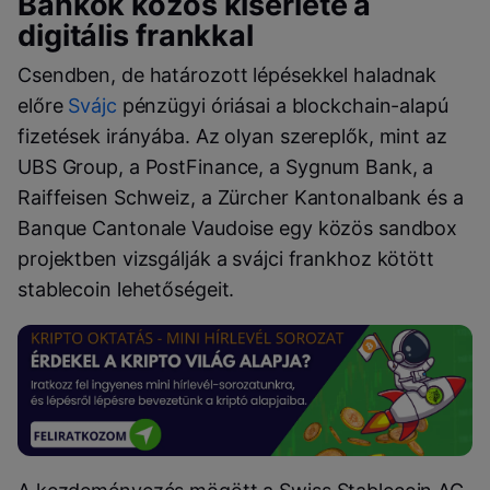
Bankok közös kísérlete a
digitális frankkal
Csendben, de határozott lépésekkel haladnak
előre
Svájc
pénzügyi óriásai a blockchain-alapú
fizetések irányába. Az olyan szereplők, mint az
UBS Group
, a
PostFinance
, a
Sygnum Bank
, a
Raiffeisen Schweiz
, a
Zürcher Kantonalbank
és a
Banque Cantonale Vaudoise
egy közös sandbox
projektben vizsgálják a svájci frankhoz kötött
stablecoin lehetőségeit.