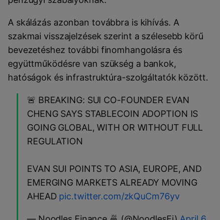
A skálázás azonban továbbra is kihívás. A
szakmai visszajelzések szerint a szélesebb körű
bevezetéshez további finomhangolásra és
együttműködésre van szükség a bankok,
hatóságok és infrastruktúra-szolgáltatók között.
🚨 BREAKING: SUI CO-FOUNDER EVAN
CHENG SAYS STABLECOIN ADOPTION IS
GOING GLOBAL, WITH OR WITHOUT FULL
REGULATION
EVAN SUI POINTS TO ASIA, EUROPE, AND
EMERGING MARKETS ALREADY MOVING
AHEAD
pic.twitter.com/zkQuCm76yv
— Noodles Finance 🍜 (@NoodlesFi)
April 6,