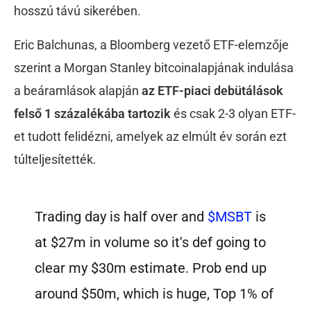
hosszú távú sikerében.
Eric Balchunas, a Bloomberg vezető ETF-elemzője
szerint a Morgan Stanley bitcoinalapjának indulása
a beáramlások alapján
az ETF-piaci debütálások
felső 1 százalékába tartozik
és csak 2-3 olyan ETF-
et tudott felidézni, amelyek az elmúlt év során ezt
túlteljesítették.
Trading day is half over and
$MSBT
is
at $27m in volume so it's def going to
clear my $30m estimate. Prob end up
around $50m, which is huge, Top 1% of