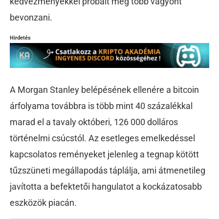
kedvezményekkel próbált még több vagyont
bevonzani.
Hirdetés
A Morgan Stanley belépésének ellenére a bitcoin
árfolyama továbbra is több mint 40 százalékkal
marad el a tavaly októberi, 126 000 dolláros
történelmi csúcstól. Az esetleges emelkedéssel
kapcsolatos reményeket jelenleg a tegnap kötött
tűzszüneti megállapodás táplálja, ami átmenetileg
javította a befektetői hangulatot a kockázatosabb
eszközök piacán.