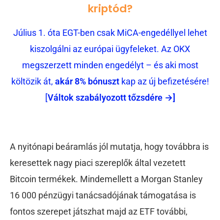
kriptód?
Július 1. óta EGT-ben csak MiCA-engedéllyel lehet
kiszolgálni az európai ügyfeleket. Az OKX
megszerzett minden engedélyt – és aki most
költözik át,
akár 8% bónuszt
kap az új befizetésére!
[
Váltok szabályozott tőzsdére →]
A nyitónapi beáramlás jól mutatja, hogy továbbra is
keresettek nagy piaci szereplők által vezetett
Bitcoin termékek. Mindemellett a Morgan Stanley
16 000 pénzügyi tanácsadójának támogatása is
fontos szerepet játszhat majd az ETF további,