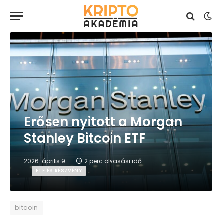
Erősen nyitott a Morgan
Stanley Bitcoin ETF
2026. április 9.
2 perc olvasási idő
ETF ÉS RÉSZVÉNY
bitcoin