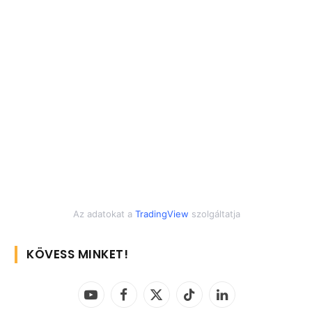
Az adatokat a
TradingView
szolgáltatja
KÖVESS MINKET!
YouTube
Facebook
X
TikTok
LinkedIn