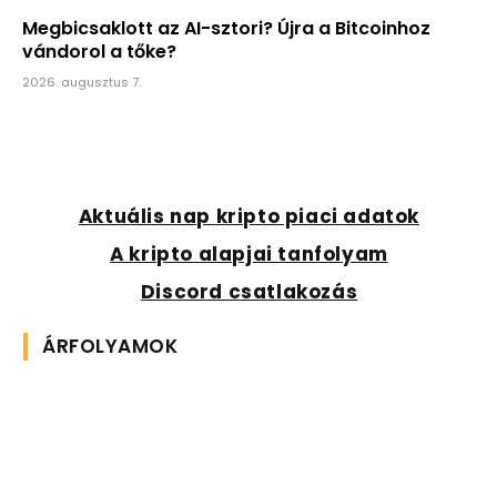
Megbicsaklott az AI-sztori? Újra a Bitcoinhoz
vándorol a tőke?
2026. augusztus 7.
Aktuális nap kripto piaci adatok
A kripto alapjai tanfolyam
Discord csatlakozás
ÁRFOLYAMOK