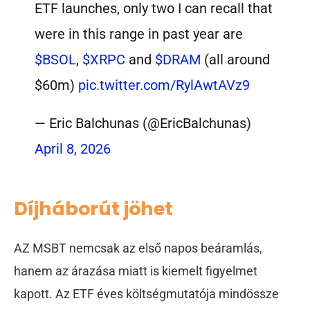
ETF launches, only two I can recall that
were in this range in past year are
$BSOL
,
$XRPC
and
$DRAM
(all around
$60m)
pic.twitter.com/RylAwtAVz9
— Eric Balchunas (@EricBalchunas)
April 8, 2026
Díjháborút jöhet
AZ MSBT nemcsak az első napos beáramlás,
hanem az árazása miatt is kiemelt figyelmet
kapott.
Az ETF éves költségmutatója mindössze