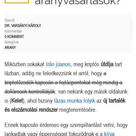
aranyvásárlások?
Szerző
DR. VARSÁNYI KÁROLY
Kommentek
0 KOMMENT
Kategória
ARANY
Miközben sokakat
Irán
jüanos
, meg kriptós
útdíja
tart
lázban, addig ne feledkezzünk el arról, hogy
a
kriptotőzsdék kapcsán a fojtáspontokat még mindig a
dollárosok kontrollálják
, van nekünk egy másik oldalunk
is (
Kelet
), ahol bizony
lázas munka folyik
az
új tartalék
és elszámolási rendszer
megteremtésére.
Ennek kapcsán érdemes egy szempillantást vetni, hogy
lankadtak vagy éppenséggel fokozódnak-e a
kínai