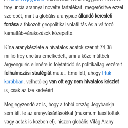
troy uncia arannyal növelte tartalékait, megerősítve ezzel
szerepét, mint a globális aranypiac
állandó keresleti
forrása
a fokozott geopolitikai volatilitás és a változó
kamatláb-várakozások közepette.
Kína aranykészlete a hivatalos adatok szerint 74,38
millió troy unciára emelkedett, ami a közelmúltbeli
árgyengülés ellenére is folytatódó és politikailag vezérelt
felhalmozási stratégiát
mutat. Emellett, ahogy
írtuk
korábban
, vélhetőleg
van ott egy nem hivatalos készlet
is, csak az íze kedvéért.
Megjegyzendő az is, hogy a többi ország Jegybankja
sem állt le az aranyvásárlásokkal (maximum lassítottak
vagy adtak is közben el), hiszen globális Világ Arany