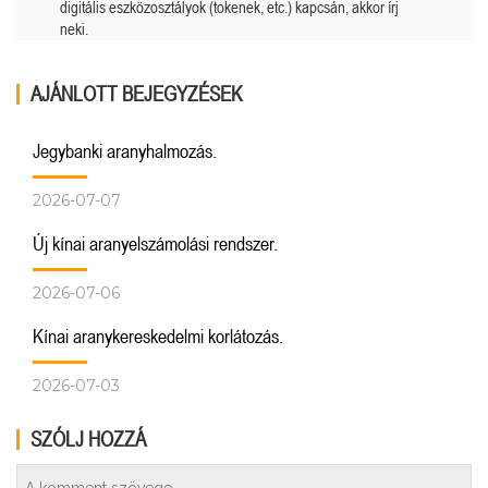
digitális eszközosztályok (tokenek, etc.) kapcsán, akkor írj
neki.
AJÁNLOTT BEJEGYZÉSEK
Jegybanki aranyhalmozás.
2026-07-07
Új kínai aranyelszámolási rendszer.
2026-07-06
Kínai aranykereskedelmi korlátozás.
2026-07-03
SZÓLJ HOZZÁ