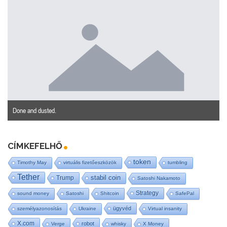
Done and dusted.
CÍMKEFELHŐ
token
Timothy May
virtuális fizetőeszközök
tumbling
Tether
stabil coin
Trump
Satoshi Nakamoto
Strategy
sound money
Satoshi
Shitcoin
SafePal
ügyvéd
személyazonosítás
Ukraine
Virtual insanity
X.com
robot
Verge
whisky
X Money