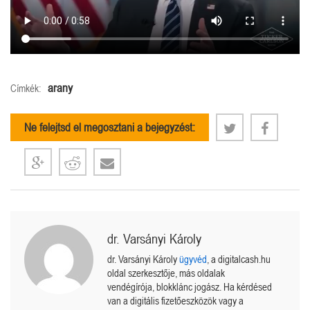
arany
Címkék:
Ne felejtsd el megosztani a bejegyzést:
dr. Varsányi Károly
dr. Varsányi Károly
ügyvéd
, a digitalcash.hu
oldal szerkesztője, más oldalak
vendégírója, blokklánc jogász. Ha kérdésed
van a digitális fizetőeszközök vagy a