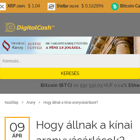
Digitalcash.hu
$ 1.04
Stellar
$ 0.162896
Bitcoin Cash
$ 2
)
(XLM)
(BCH)
Bitcoin (BTC)
20 532 532,03 HUF
0,04%
Ethereum
Kezdőlap
Arany
Hogy állnak a kínai aranyvásárlások?
Hogy állnak a kínai
09
ÁPR