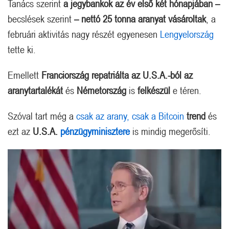
Tanács szerint
a jegybankok az év első két hónapjában –
becslések szerint
– nettó 25 tonna aranyat vásároltak
, a
februári aktivitás nagy részét egyenesen
Lengyelország
tette ki.
Emellett
Franciország repatriálta az U.S.A.-ból az
aranytartalékát
és
Németország
is
felkészül
e téren.
Szóval tart még a
csak az arany, csak a Bitcoin
trend
és
ezt az
U.S.A.
pénzügyminisztere
is mindig megerősíti.