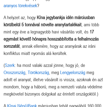
aranyos törekvések
?
A helyzet az, hogy
Kína jegybankja idén márciusban
körülbelül 5 tonnával növelte aranytartalékait
, ami több
mint egy éve a legnagyobb havi vásárlás volt, és
17
egymást követő hónapra hosszabbította a felhalmozás
sorozatát
, annak ellenére, hogy az aranyárak az iráni
konfliktus miatt nyomás alá kerültek.
(
Szerk
: ha most valaki azzal jönne, hogy jó, de
Oroszország
,
Törökország
, meg
Lengyelország
meg
adott el aranyat, illetve vásárolt is vissza, azoknak én azt
mondom, hogy a háború, meg a nemzeti valuta védelme
megkövetel bizonyos dolgokat az érintett országoktól.)
A
Kínai Nép(i)Bank
márciusban tehát nagyjából 160.000