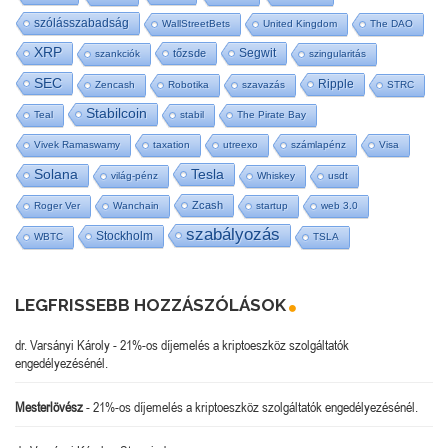
szólásszabadság
WallStreetBets
United Kingdom
The DAO
XRP
Segwit
tőzsde
szankciók
szingularitás
SEC
Ripple
Zencash
Robotika
szavazás
STRC
Stabilcoin
Teal
stabil
The Pirate Bay
Vivek Ramaswamy
taxation
utreexo
számlapénz
Visa
Tesla
Solana
világ-pénz
Whiskey
usdt
Zcash
Roger Ver
Wanchain
startup
web 3.0
szabályozás
Stockholm
WBTC
TSLA
LEGFRISSEBB HOZZÁSZÓLÁSOK
dr. Varsányi Károly
-
21%-os díjemelés a kriptoeszköz szolgáltatók
engedélyezésénél.
Mesterlövész
-
21%-os díjemelés a kriptoeszköz szolgáltatók engedélyezésénél.