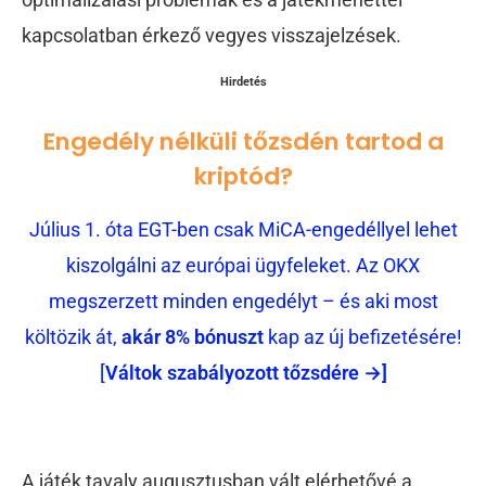
kapcsolatban érkező vegyes visszajelzések.
Hirdetés
Engedély nélküli tőzsdén tartod a
kriptód?
Július 1. óta EGT-ben csak MiCA-engedéllyel lehet
kiszolgálni az európai ügyfeleket. Az OKX
megszerzett minden engedélyt – és aki most
költözik át,
akár 8% bónuszt
kap az új befizetésére!
[
Váltok szabályozott tőzsdére →]
A játék tavaly augusztusban vált elérhetővé a