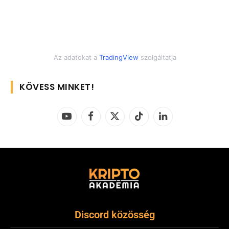
Az adatokat a
TradingView
szolgáltatja
KÖVESS MINKET!
YouTube
Facebook
X
TikTok
LinkedIn
(Twitter)
Discord közösség