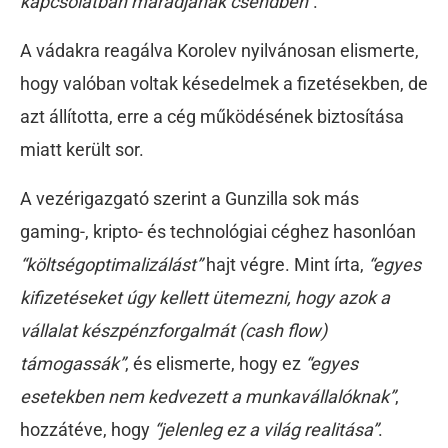
kapcsolatban maradjanak csendben”
.
A vádakra reagálva Korolev nyilvánosan elismerte,
hogy valóban voltak késedelmek a fizetésekben, de
azt állította, erre a cég működésének biztosítása
miatt került sor.
A vezérigazgató szerint a Gunzilla sok más
gaming-, kripto- és technológiai céghez hasonlóan
“költségoptimalizálást”
hajt végre. Mint írta,
“egyes
kifizetéseket úgy kellett ütemezni, hogy azok a
vállalat készpénzforgalmát (cash flow)
támogassák”
, és elismerte, hogy ez
“egyes
esetekben nem kedvezett a munkavállalóknak”
,
hozzátéve, hogy
“jelenleg ez a világ realitása”
.