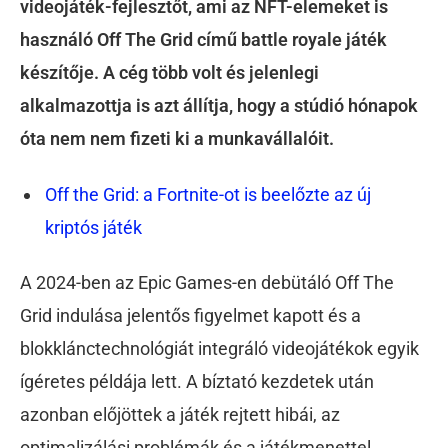
videojáték-fejlesztőt, ami az NFT-elemeket is
használó Off The Grid című battle royale játék
készítője. A cég több volt és jelenlegi
alkalmazottja is azt állítja, hogy a stúdió hónapok
óta nem nem fizeti ki a munkavállalóit.
Off the Grid: a Fortnite-ot is beelőzte az új
kriptós játék
A 2024-ben az Epic Games-en debütáló Off The
Grid indulása jelentős figyelmet kapott és a
blokklánctechnológiát integráló videojátékok egyik
ígéretes példája lett. A
bíztató kezdetek után
azonban előjöttek a játék rejtett hibái, az
optimalizálási problémák és a játékmenettel