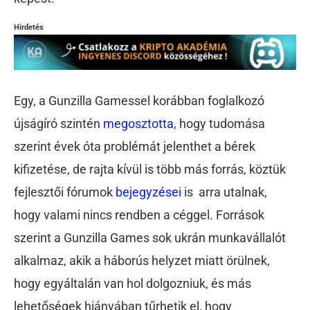
Hirdetés
Egy, a Gunzilla Gamessel korábban foglalkozó
újságíró szintén
megosztotta
, hogy tudomása
szerint évek óta problémát jelenthet a bérek
kifizetése, de rajta kívül is több más forrás, köztük
fejlesztői fórumok
bejegyzései
is arra utalnak,
hogy valami nincs rendben a céggel.
Források
szerint a Gunzilla Games sok ukrán munkavállalót
alkalmaz, akik a háborús helyzet miatt örülnek,
hogy egyáltalán van hol dolgozniuk, és más
lehetőségek hiányában tűrhetik el, hogy