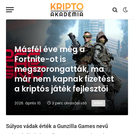
Másfél éve még a
Fortnite-ot is
megszorongatták, ma
már nem kapnak fizetést
a kriptós játék fejlesztői
2026. április 10.
3 perc olvasási idő
HÍREK
Súlyos vádak érték a Gunzilla Games nevű