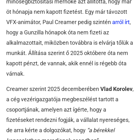
minőségbiztosítási mérnöke azt állította, hogy már
öt hónapja nem kapott fizetést. Egy már távozott
VFX-animátor, Paul Creamer pedig szintén
arról írt
,
hogy a Gunzilla hónapok óta nem fizeti az
alkalmazottait, miközben továbbra is elvárja tőlük a
munkát. Állítása szerint ő 2025 októbere óta nem
kapott pénzt, de vannak, akik ennél is régebb óta
várnak.
Creamer szerint 2025 decemberében
Vlad Korolev
,
a cég vezérigazgatója megbeszélést tartott a
csoportjának, amelyen azt ígérte, hogy a
fizetéseket rendezni fogják, a vállalat nyereséges,
de arra kérte a dolgozókat, hogy
“a bérekkel