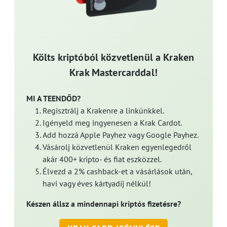
Költs kriptóból közvetlenül a Kraken
Krak Mastercarddal!
MI A TEENDŐD?
Regisztrálj a Krakenre a linkünkkel.
Igényeld meg ingyenesen a Krak Cardot.
Add hozzá Apple Payhez vagy Google Payhez.
Vásárolj közvetlenül Kraken egyenlegedről
akár 400+ kripto- és fiat eszközzel.
Élvezd a 2% cashback-et a vásárlások után,
havi vagy éves kártyadíj nélkül!
Készen állsz a mindennapi kriptós fizetésre?