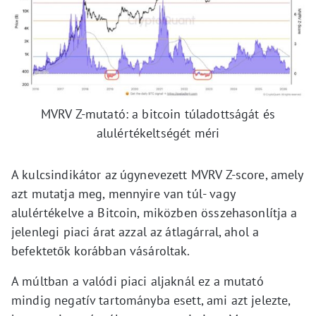
MVRV Z-mutató: a bitcoin túladottságát és
alulértékeltségét méri
A kulcsindikátor az úgynevezett MVRV Z-score, amely
azt mutatja meg, mennyire van túl- vagy
alulértékelve a Bitcoin, miközben összehasonlítja a
jelenlegi piaci árat azzal az átlagárral, ahol a
befektetők korábban vásároltak.
A múltban a valódi piaci aljaknál ez a mutató
mindig negatív tartományba esett, ami azt jelezte,