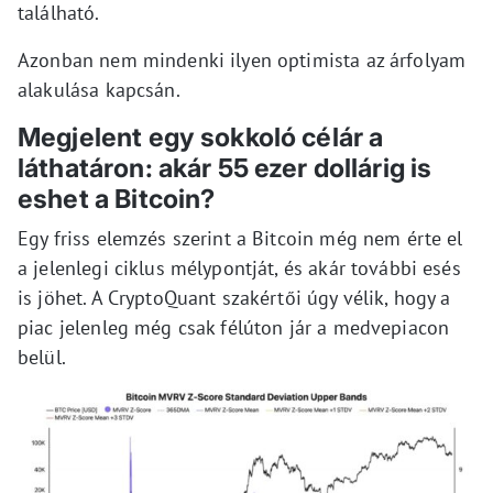
található.
Azonban nem mindenki ilyen optimista az árfolyam
alakulása kapcsán.
Megjelent egy sokkoló célár a
láthatáron: akár 55 ezer dollárig is
eshet a Bitcoin?
Egy friss elemzés szerint a Bitcoin még nem érte el
a jelenlegi ciklus mélypontját, és akár további esés
is jöhet. A CryptoQuant szakértői úgy vélik, hogy a
piac jelenleg még csak félúton jár a medvepiacon
belül.