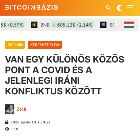
0,59%
BNB
605,12$ +2,14%
SOL
76,32$ +3,
BITCOIN
KERESKEDELEM
VAN EGY KÜLÖNÖS KÖZÖS
PONT A COVID ÉS A
JELENLEGI IRÁNI
KONFLIKTUS KÖZÖTT
Zsófi
2026. április 10.
20:33
518