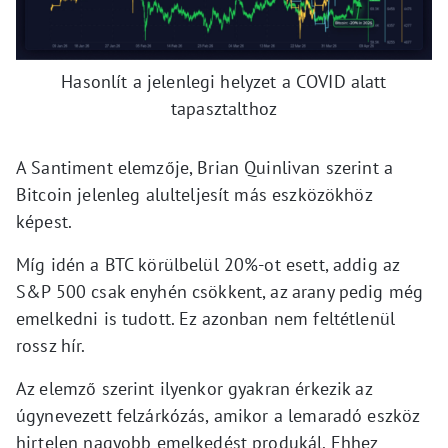
Hasonlít a jelenlegi helyzet a COVID alatt
tapasztalthoz
A Santiment elemzője, Brian Quinlivan szerint a
Bitcoin jelenleg alulteljesít más eszközökhöz
képest.
Míg idén a BTC körülbelül 20%-ot esett, addig az
S&P 500 csak enyhén csökkent, az arany pedig még
emelkedni is tudott. Ez azonban nem feltétlenül
rossz hír.
Az elemző szerint ilyenkor gyakran érkezik az
úgynevezett felzárkózás, amikor a lemaradó eszköz
hirtelen nagyobb emelkedést produkál. Ehhez