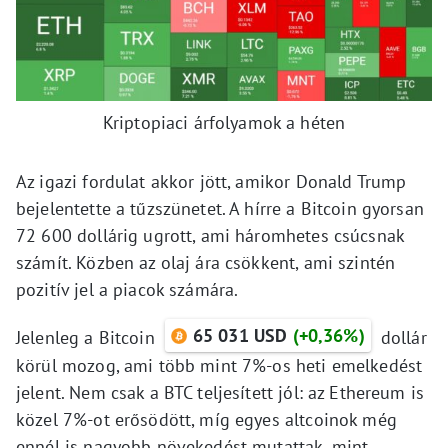
Kriptopiaci árfolyamok a héten
Az igazi fordulat akkor jött, amikor Donald Trump
bejelentette a tűzszünetet. A hírre a Bitcoin gyorsan
72 600 dollárig ugrott, ami háromhetes csúcsnak
számít. Közben az olaj ára csökkent, ami szintén
pozitív jel a piacok számára.
65 031 USD
(+0,36%)
Jelenleg a Bitcoin
dollár
körül mozog, ami több mint 7%-os heti emelkedést
jelent. Nem csak a BTC teljesített jól: az Ethereum is
közel 7%-ot erősödött, míg egyes altcoinok még
ennél is nagyobb növekedést mutattak, mint