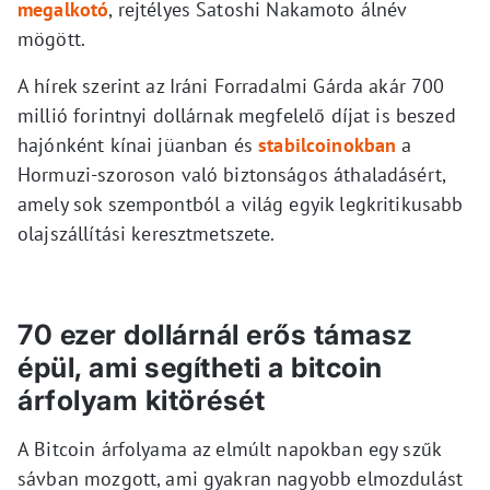
megalkotó
, rejtélyes Satoshi Nakamoto álnév
mögött.
A hírek szerint az Iráni Forradalmi Gárda akár 700
millió forintnyi dollárnak megfelelő díjat is beszed
hajónként kínai jüanban és
stabilcoinokban
a
Hormuzi-szoroson való biztonságos áthaladásért,
amely sok szempontból a világ egyik legkritikusabb
olajszállítási keresztmetszete.
70 ezer dollárnál erős támasz
épül, ami segítheti a bitcoin
árfolyam kitörését
A Bitcoin árfolyama az elmúlt napokban egy szűk
sávban mozgott, ami gyakran nagyobb elmozdulást