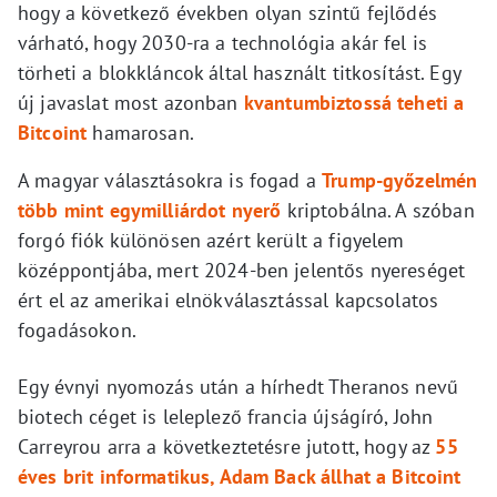
hogy a következő években olyan szintű fejlődés
várható, hogy 2030-ra a technológia akár fel is
törheti a blokkláncok által használt titkosítást. Egy
új javaslat most azonban
kvantumbiztossá teheti a
Bitcoint
hamarosan.
A magyar választásokra is fogad a
Trump-győzelmén
több mint egymilliárdot nyerő
kriptobálna. A szóban
forgó fiók különösen azért került a figyelem
középpontjába, mert 2024-ben jelentős nyereséget
ért el az amerikai elnökválasztással kapcsolatos
fogadásokon.
Egy évnyi nyomozás után a hírhedt Theranos nevű
biotech céget is leleplező francia újságíró, John
Carreyrou arra a következtetésre jutott, hogy az
55
éves brit informatikus, Adam Back állhat a Bitcoint