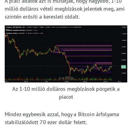
A piaci adatok azt is mutatják, hogy nagyobb, 1-10
millió dolláros vételi megbízások jelentek meg, ami
szintén erősíti a keresleti oldalt.
Az 1-10 millió dolláros megbízások pörgetik a
piacot
Mindez egybeesik azzal, hogy a Bitcoin árfolyama
stabilizálódott 70 ezer dollár felett.