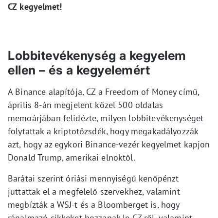
CZ kegyelmet!
Lobbitevékenység a kegyelem
ellen – és a kegyelemért
A Binance alapítója, CZ a Freedom of Money című,
április 8-án megjelent közel 500 oldalas
memoárjában felidézte, milyen lobbitevékenységet
folytattak a kriptotőzsdék, hogy megakadályozzák
azt, hogy az egykori Binance-vezér kegyelmet kapjon
Donald Trump, amerikai elnöktől.
Barátai szerint óriási mennyiségű kenőpénzt
juttattak el a megfelelő szervekhez, valamint
megbízták a WSJ-t és a Bloomberget is, hogy
rágalmazó cikkeket hozzanak le CZ-ről, valamint