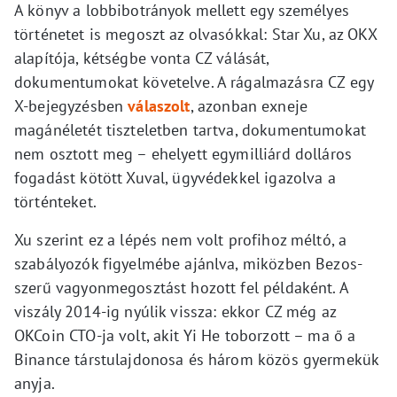
A könyv a lobbibotrányok mellett egy személyes
történetet is megoszt az olvasókkal: Star Xu, az OKX
alapítója, kétségbe vonta CZ válását,
dokumentumokat követelve. A rágalmazásra CZ egy
X-bejegyzésben
válaszolt
, azonban exneje
magánéletét tiszteletben tartva, dokumentumokat
nem osztott meg – ehelyett egymilliárd dolláros
fogadást kötött Xuval, ügyvédekkel igazolva a
történteket.
Xu szerint ez a lépés nem volt profihoz méltó, a
szabályozók figyelmébe ajánlva, miközben Bezos-
szerű vagyonmegosztást hozott fel példaként. A
viszály 2014-ig nyúlik vissza: ekkor CZ még az
OKCoin CTO-ja volt, akit Yi He toborzott – ma ő a
Binance társtulajdonosa és három közös gyermekük
anyja.