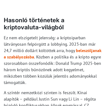
Hasonló történetek a
kriptovaluta-világból
Ez nem elszigetelt jelenség: a kriptoiparban
látványosan felpörgött a lobbying. 2023-ban már
24,7 millió dollárt költöttek arra, hogy
beleszóljanak
a szabályozásba
. Közben a politika és a kripto egyre
szorosabban összefonódik: Donald Trump 2025-ben
három kriptós bűnözőnek adott kegyelmet,
miközben többen közülük jelentős adományokkal
támogatták.
A színtér nemzetközi szinten is feszült. Kínai
alapítók – például Justin Sun vagy Li Lin – régóta
húzódó konfliktusokban állnak egymással. CZ