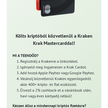
Költs kriptóból közvetlenül a Kraken
Krak Mastercarddal!
MI A TEENDŐD?
Regisztrálj a Krakenre a linkünkkel.
Igényeld meg ingyenesen a Krak Cardot.
Add hozzá Apple Payhez vagy Google Payhez.
Vásárolj közvetlenül Kraken egyenlegedről
akár 400+ kripto- és fiat eszközzel.
Élvezd a 2% cashback-et a vásárlások után,
havi vagy éves kártyadíj nélkül!
Készen állsz a mindennapi kriptós fizetésre?