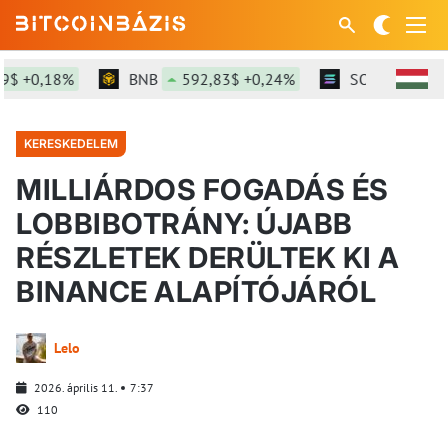
 +0,18%
BNB
592,83$ +0,24%
SOL
73,77$ +
KERESKEDELEM
MILLIÁRDOS FOGADÁS ÉS
LOBBIBOTRÁNY: ÚJABB
RÉSZLETEK DERÜLTEK KI A
BINANCE ALAPÍTÓJÁRÓL
Lelo
2026. április 11.
7:37
110