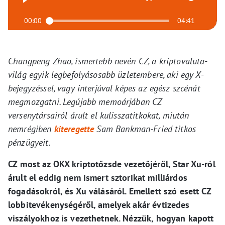
00:00
04:41
Changpeng Zhao, ismertebb nevén CZ, a kriptovaluta-
világ egyik legbefolyásosabb üzletembere, aki egy X-
bejegyzéssel, vagy interjúval képes az egész szcénát
megmozgatni. Legújabb memoárjában CZ
versenytársairól árult el kulisszatitkokat, miután
nemrégiben
kiteregette
Sam Bankman-Fried titkos
pénzügyeit.
CZ most az OKX kriptotőzsde vezetőjéről, Star Xu-ról
árult el eddig nem ismert sztorikat milliárdos
fogadásokról, és Xu válásáról. Emellett szó esett CZ
lobbitevékenységéről, amelyek akár évtizedes
viszályokhoz is vezethetnek. Nézzük, hogyan kapott