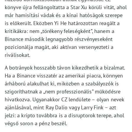
könyve újra fellángoltatta a Star Xu körüli vitát, ahol
már hamisítási vádak és a kínai hatóságok szerepe
is előkerült. Eközben Yi He határozottan reagált a
kritikákra: nem „törékeny feleségként”, hanem a
Binance második legnagyobb részvényeseként
pozicionálja magát, aki aktívan versenyezteti a
riválisokat.
A botrányok hosszabb távon kikezdhetik a bizalmat.
Ha a Binance visszatér az amerikai piacra, könnyen
árháború alakulhat ki, miközben a szabályozók is
szigoríthatnak a „nem professzionális” működésre
hivatkozva. Ugyanakkor CZ lendülete – olyan nevek
ajánlásával, mint Ray Dalio vagy Larry Fink – azt
jelzi: a kripto továbbra is a disruptorok terepe, ahol
végső soron a pénz beszél.