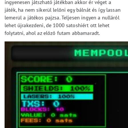
ingyenesen játszható játékban akkor ér véget a
játék, ha nem sikerül lelőni egy bálnát és így lassan
lemerül a játékos pajzsa. Teljesen ingyen a nulláról
lehet újrakezdeni, de 1000 satoshiért ott lehet
folytatni, ahol az előző futam abbamaradt.