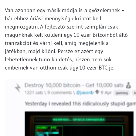
Van azonban egy másik módja is a győzelemnek –
bár ehhez óriási mennyiségű kriptót kell
megmozgatni. A fejlesztő szerint szimplán csak
magunknak kell küldeni egy 10 ezer Bitcoinból álló
tranzakciót és várni kell, amíg megjelenik a
játékban, majd kilőni. Persze ez azért egy
lehetetlennek tűnő küldetés, hiszen nem sok
embernek van otthon csak úgy 10 ezer BTC-je.