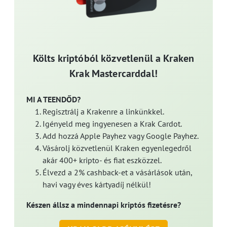
Költs kriptóból közvetlenül a Kraken
Krak Mastercarddal!
MI A TEENDŐD?
Regisztrálj a Krakenre a linkünkkel.
Igényeld meg ingyenesen a Krak Cardot.
Add hozzá Apple Payhez vagy Google Payhez.
Vásárolj közvetlenül Kraken egyenlegedről
akár 400+ kripto- és fiat eszközzel.
Élvezd a 2% cashback-et a vásárlások után,
havi vagy éves kártyadíj nélkül!
Készen állsz a mindennapi kriptós fizetésre?