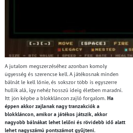
A jutalom megszerzéséhez azonban komoly
ügyesség és szerencse kell. A játékosnak minden
bálnát le kell lőnie, és sokszor több is egyszerre
hullik alá, így nehéz hosszú ideig életben maradni.
Itt jön képbe a blokkláncon zajló forgalom.
Ha
éppen akkor zajlanak nagy tranzakciók a
blokkláncon, amikor a játékos játszik, akkor
nagyobb bálnákat lehet lelőni és rövidebb idő alatt
lehet nagyszámú pontszámot gyűjteni.