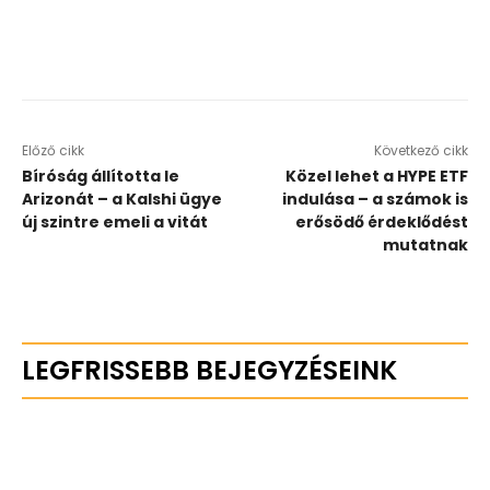
Előző cikk
Következő cikk
Bíróság állította le
Közel lehet a HYPE ETF
Arizonát – a Kalshi ügye
indulása – a számok is
új szintre emeli a vitát
erősödő érdeklődést
mutatnak
LEGFRISSEBB BEJEGYZÉSEINK