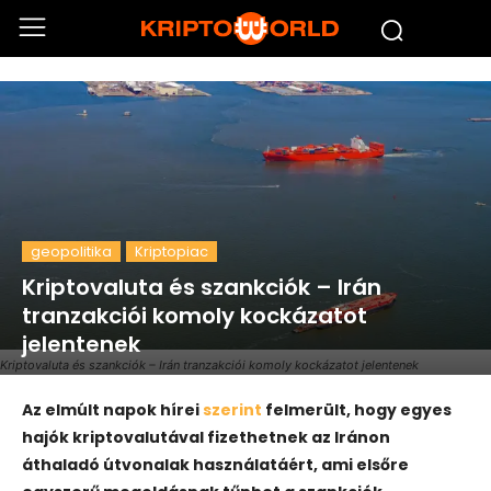
geopolitika
Kriptopiac
Kriptovaluta és szankciók – Irán
tranzakciói komoly kockázatot
jelentenek
Kriptovaluta és szankciók – Irán tranzakciói komoly kockázatot jelentenek
Az elmúlt napok hírei
szerint
felmerült, hogy egyes
hajók kriptovalutával fizethetnek az Iránon
áthaladó útvonalak használatáért, ami elsőre