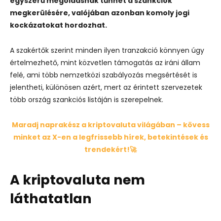
egyszerű megoldásnak tűnhet a szankciók
megkerülésére, valójában azonban komoly jogi
kockázatokat hordozhat.
A szakértők szerint minden ilyen tranzakció könnyen úgy
értelmezhető, mint közvetlen támogatás az iráni állam
felé, ami több nemzetközi szabályozás megsértését is
jelentheti, különösen azért, mert az érintett szervezetek
több ország szankciós listáján is szerepelnek.
Maradj naprakész a kriptovaluta világában – kövess
minket az X-en a legfrissebb hírek, betekintések és
trendekért!🚀
A kriptovaluta nem
láthatatlan