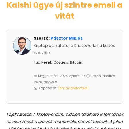
Kalshi ügye új szintre emeli a
vitát
Szerző:
Pásztor Miklós
Kriptopiaci kutató, a Kriptoworld.hu külsős
szerzője
Tűz. Kerék. Gőzgép. Bitcoin.
📅 Megjelenés:
2026. április 11.
• 🕓 Utolsó frissítés:
2026. április 11.
✉️ Kapcsolat:
[email protected]
Tájékoztatás: A kriptoworld.hu oldalon található információk
és elemzések a szerzők magánvéleményét tükrözik. A jelen
oldalon megjelenő írások, cikkek nem valósítanak meg a