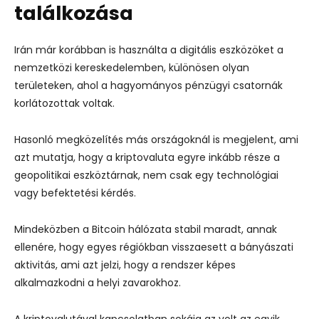
találkozása
Irán már korábban is használta a digitális eszközöket a
nemzetközi kereskedelemben, különösen olyan
területeken, ahol a hagyományos pénzügyi csatornák
korlátozottak voltak.
Hasonló megközelítés más országoknál is megjelent, ami
azt mutatja, hogy a kriptovaluta egyre inkább része a
geopolitikai eszköztárnak, nem csak egy technológiai
vagy befektetési kérdés.
Mindeközben a Bitcoin hálózata stabil maradt, annak
ellenére, hogy egyes régiókban visszaesett a bányászati
aktivitás, ami azt jelzi, hogy a rendszer képes
alkalmazkodni a helyi zavarokhoz.
A kriptovalutával kapcsolatban sokáig az volt az egyik