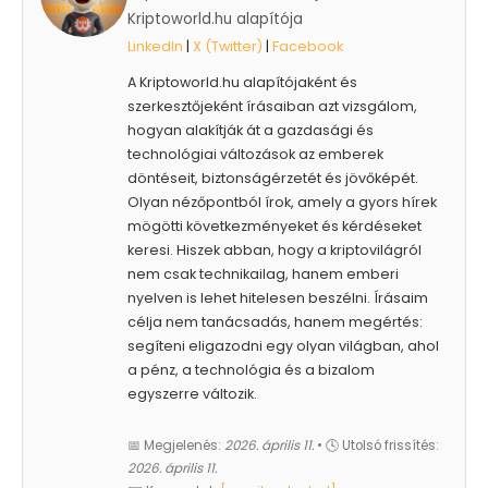
Kriptoworld.hu alapítója
LinkedIn
|
X (Twitter)
|
Facebook
A Kriptoworld.hu alapítójaként és
szerkesztőjeként írásaiban azt vizsgálom,
hogyan alakítják át a gazdasági és
technológiai változások az emberek
döntéseit, biztonságérzetét és jövőképét.
Olyan nézőpontból írok, amely a gyors hírek
mögötti következményeket és kérdéseket
keresi. Hiszek abban, hogy a kriptovilágról
nem csak technikailag, hanem emberi
nyelven is lehet hitelesen beszélni. Írásaim
célja nem tanácsadás, hanem megértés:
segíteni eligazodni egy olyan világban, ahol
a pénz, a technológia és a bizalom
egyszerre változik.
📅 Megjelenés:
2026. április 11.
• 🕓 Utolsó frissítés:
2026. április 11.