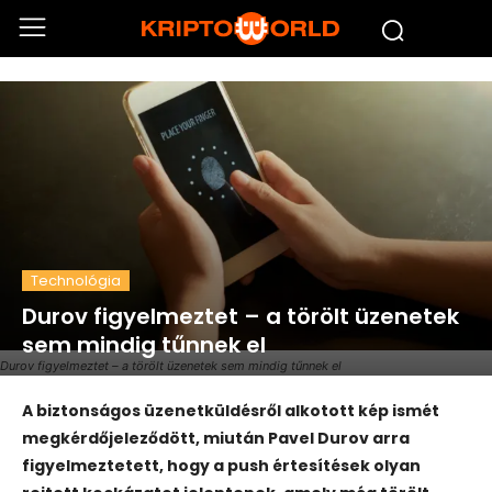
Technológia
Durov figyelmeztet – a törölt üzenetek
sem mindig tűnnek el
Durov figyelmeztet – a törölt üzenetek sem mindig tűnnek el
A biztonságos üzenetküldésről alkotott kép ismét
megkérdőjeleződött, miután
Pavel Durov
arra
figyelmeztetett, hogy a push értesítések olyan