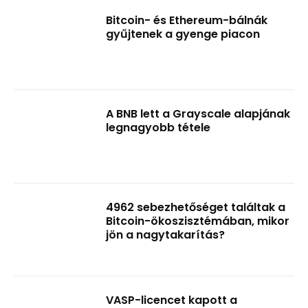
Bitcoin- és Ethereum-bálnák
gyűjtenek a gyenge piacon
A BNB lett a Grayscale alapjának
legnagyobb tétele
4962 sebezhetőséget találtak a
Bitcoin-ökoszisztémában, mikor
jön a nagytakarítás?
VASP-licencet kapott a