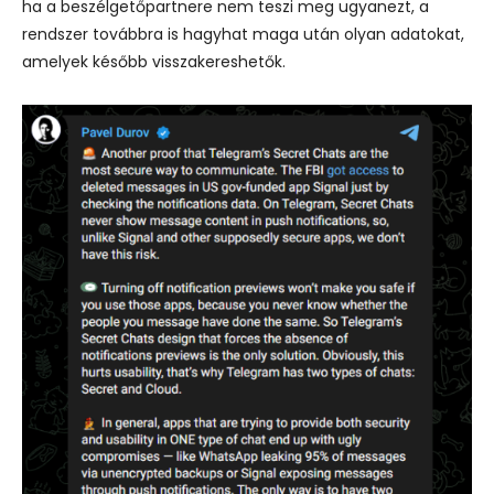
ha a beszélgetőpartnere nem teszi meg ugyanezt, a
rendszer továbbra is hagyhat maga után olyan adatokat,
amelyek később visszakereshetők.