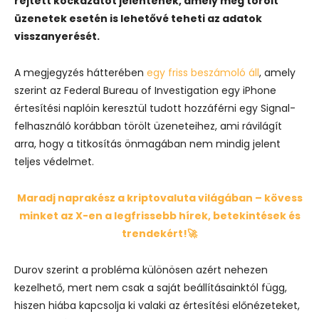
rejtett kockázatot jelentenek, amely még törölt
üzenetek esetén is lehetővé teheti az adatok
visszanyerését.
A megjegyzés hátterében
egy friss beszámoló áll
, amely
szerint az
Federal Bureau of Investigation
egy iPhone
értesítési naplóin keresztül tudott hozzáférni egy Signal-
felhasználó korábban törölt üzeneteihez, ami rávilágít
arra, hogy a titkosítás önmagában nem mindig jelent
teljes védelmet.
Maradj naprakész a kriptovaluta világában – kövess
minket az X-en a legfrissebb hírek, betekintések és
trendekért!🚀
Durov szerint a probléma különösen azért nehezen
kezelhető, mert nem csak a saját beállításainktól függ,
hiszen hiába kapcsolja ki valaki az értesítési előnézeteket,