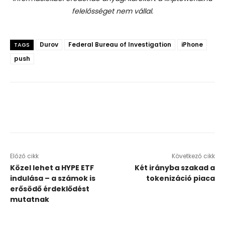
felelősséget nem vállal.
Durov
Federal Bureau of Investigation
iPhone
TAGS
push
Előző cikk
Következő cikk
Közel lehet a HYPE ETF
Két irányba szakad a
indulása – a számok is
tokenizáció piaca
erősödő érdeklődést
mutatnak