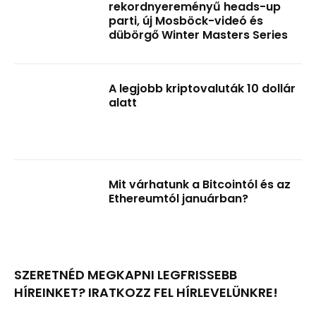
rekordnyereményű heads-up
parti, új Mosböck-videó és
dübörgő Winter Masters Series
A legjobb kriptovaluták 10 dollár
alatt
Mit várhatunk a Bitcointól és az
Ethereumtól januárban?
SZERETNÉD MEGKAPNI LEGFRISSEBB
HÍREINKET? IRATKOZZ FEL HÍRLEVELÜNKRE!