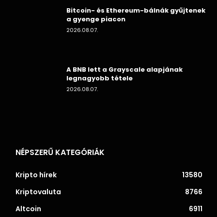
Bitcoin- és Ethereum-bálnák gyűjtenek
a gyenge piacon
2026.08.07.
A BNB lett a Grayscale alapjának
legnagyobb tétele
2026.08.07.
NÉPSZERŰ KATEGÓRIÁK
Kripto hírek
13580
Kriptovaluta
8766
Altcoin
6911