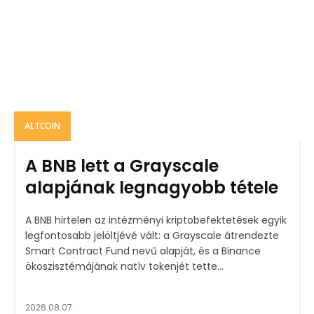
ALTCOIN
A BNB lett a Grayscale
alapjának legnagyobb tétele
A BNB hirtelen az intézményi kriptobefektetések egyik
legfontosabb jelöltjévé vált: a Grayscale átrendezte
Smart Contract Fund nevű alapját, és a Binance
ökoszisztémájának natív tokenjét tette...
2026.08.07.