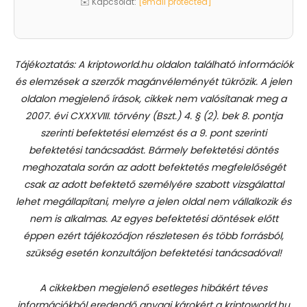
✉️ Kapcsolat:
[email protected]
Tájékoztatás: A kriptoworld.hu oldalon található információk
és elemzések a szerzők magánvéleményét tükrözik. A jelen
oldalon megjelenő írások, cikkek nem valósítanak meg a
2007. évi CXXXVIII. törvény (Bszt.) 4. § (2). bek 8. pontja
szerinti befektetési elemzést és a 9. pont szerinti
befektetési tanácsadást.
Bármely befektetési döntés
meghozatala során az adott befektetés megfelelőségét
csak az adott befektető személyére szabott vizsgálattal
lehet megállapítani, melyre a jelen oldal nem vállalkozik és
nem is alkalmas. Az egyes befektetési döntések előtt
éppen ezért tájékozódjon részletesen és több forrásból,
szükség esetén konzultáljon befektetési tanácsadóval!
A cikkekben megjelenő esetleges hibákért téves
információkból eredendő anyagi károkért a kriptoworld.hu