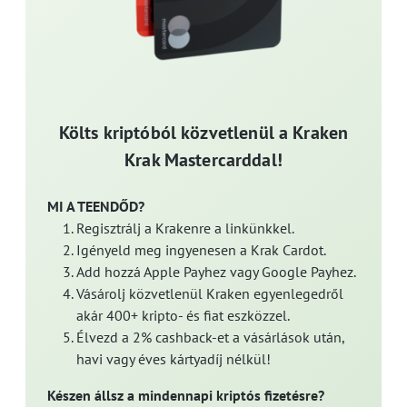
Költs kriptóból közvetlenül a Kraken
Krak Mastercarddal!
MI A TEENDŐD?
Regisztrálj a Krakenre a linkünkkel.
Igényeld meg ingyenesen a Krak Cardot.
Add hozzá Apple Payhez vagy Google Payhez.
Vásárolj közvetlenül Kraken egyenlegedről
akár 400+ kripto- és fiat eszközzel.
Élvezd a 2% cashback-et a vásárlások után,
havi vagy éves kártyadíj nélkül!
Készen állsz a mindennapi kriptós fizetésre?