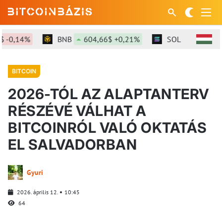
-0,14%
BNB
604,66$ +0,21%
SOL
76,54$ +0,
BITCOIN
2026-TÓL AZ ALAPTANTERV
RÉSZÉVÉ VÁLHAT A
BITCOINRÓL VALÓ OKTATÁS
EL SALVADORBAN
Gyuri
2026. április 12.
10:45
64