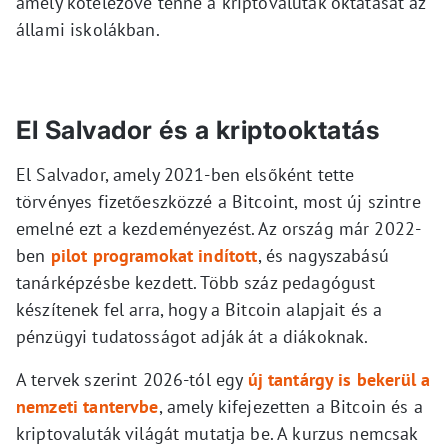
amely kötelezővé tenné a kriptovaluták oktatását az
állami iskolákban.
El Salvador és a kriptooktatás
El Salvador, amely 2021-ben elsőként tette
törvényes fizetőeszközzé a Bitcoint, most új szintre
emelné ezt a kezdeményezést. Az ország már 2022-
ben
pilot programokat indított
, és nagyszabású
tanárképzésbe kezdett. Több száz pedagógust
készítenek fel arra, hogy a Bitcoin alapjait és a
pénzügyi tudatosságot adják át a diákoknak.
A tervek szerint 2026-tól egy
új tantárgy is bekerül a
nemzeti tantervbe
, amely kifejezetten a Bitcoin és a
kriptovaluták világát mutatja be. A kurzus nemcsak