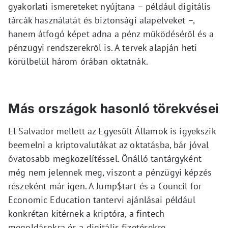
gyakorlati ismereteket nyújtana – például digitális
tárcák használatát és biztonsági alapelveket –,
hanem átfogó képet adna a pénz működéséről és a
pénzügyi rendszerekről is. A tervek alapján heti
körülbelül három órában oktatnák.
Más országok hasonló törekvései
El Salvador mellett az Egyesült Államok is igyekszik
beemelni a kriptovalutákat az oktatásba, bár jóval
óvatosabb megközelítéssel. Önálló tantárgyként
még nem jelennek meg, viszont a pénzügyi képzés
részeként már igen. A Jump$tart és a Council for
Economic Education tantervi ajánlásai például
konkrétan kitérnek a kriptóra, a fintech
megoldásokra és a digitális fizetésekre.