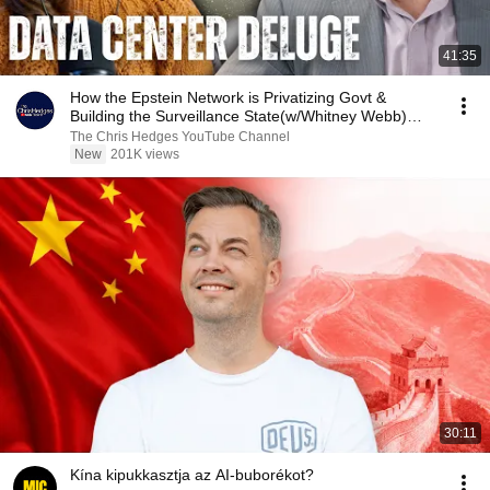
41:35
How the Epstein Network is Privatizing Govt &
Building the Surveillance State(w/Whitney Webb)
|TCHR
The Chris Hedges YouTube Channel
New
201K views
30:11
Kína kipukkasztja az AI-buborékot?