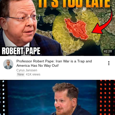
41:28
Professor Robert Pape: Iran War is a Trap and
America Has No Way Out!
Cyrus Janssen
New
41K views