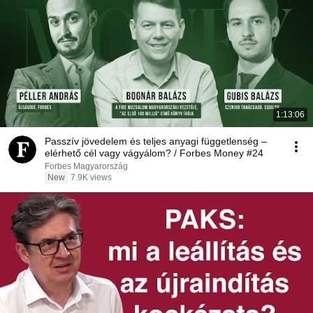
1:13:06
Passzív jövedelem és teljes anyagi függetlenség –
elérhető cél vagy vágyálom? / Forbes Money #24
Forbes Magyarország
New
7.9K views