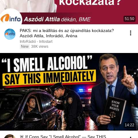
51:50
PAKS: mi a leállítás és az újraindítás kockázata?
Aszódi Attila, Inforádió, Aréna
InfoRádió - Infostart
New
38K views
14:22
🚨 If Cops Say "I Smell Alcohol" — Say THIS