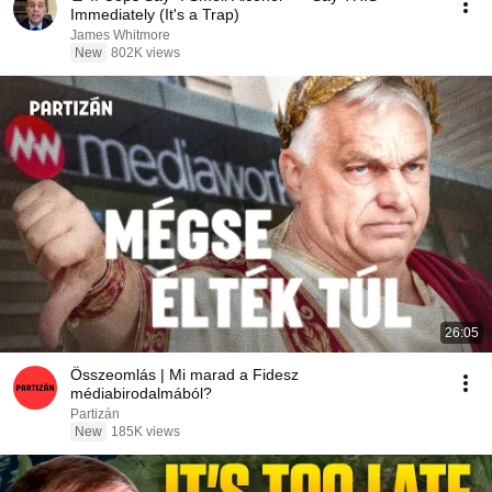
Immediately (It's a Trap)
James Whitmore
New
802K views
26:05
Összeomlás | Mi marad a Fidesz
médiabirodalmából?
Partizán
New
185K views