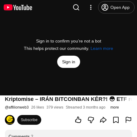
Open App
Sign in to confirm you’re not a bot
This helps protect our community.
Learn more
Sign in
Kriptomise – IRÁN BITCOINBAN KÉR?! 😳 ETF robb
@
affilionweb3
26 likes
379 views
Streamed 3 months ago
more
Subscribe
Comments
2