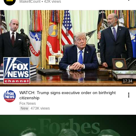
MakeItCount
•
42K views
17:34
WATCH: Trump signs executive order on birthright
citizenship
Fox News
New
473K views