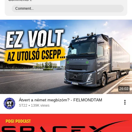
Comment...
26:02
Átvert a német megbízóm? - FELMONDTAM
ST22
•
139K views