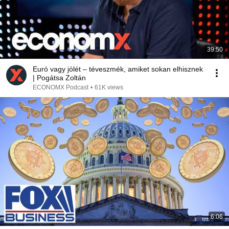
39:50
Euró vagy jólét – téveszmék, amiket sokan elhisznek
| Pogátsa Zoltán
ECONOMX Podcast
•
61K views
6:06