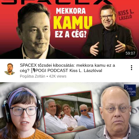
59:07
SPACEX tőzsdei kibocsátás: mekkora kamu ez a
cég? ⎮🎙POGI PODCAST Kiss L. Lászlóval
Pogátsa Zoltán
•
42K views