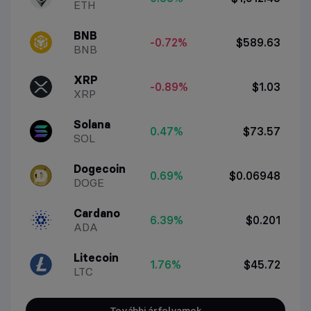
ETH
BNB
-0.72%
$589.63
BNB
XRP
-0.89%
$1.03
XRP
Solana
0.47%
$73.57
SOL
Dogecoin
0.69%
$0.06948
DOGE
Cardano
6.39%
$0.201
ADA
Litecoin
1.76%
$45.72
LTC
További árfolyamok