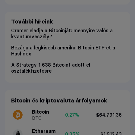
További híreink
Cramer eladja a Bitcoinját: mennyire valós a
kvantumveszély?
Bezárja a legkisebb amerikai Bitcoin ETF-et a
Hashdex
A Strategy 1 638 Bitcoint adott el
osztalékfizetésre
Bitcoin és kriptovaluta árfolyamok
Bitcoin
0.27%
$64,791.36
BTC
Ethereum
0.35%
$1,912.43