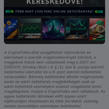
A CryptoFalka által szolgáltatott információk és
elemzések a szerzők magánvéleményét tükrözik, a
megjelenő írások nem valósítanak meg a 2007. évi
CXXXVIII. törvény (Bszt.) 4. § (2). bek 8. pontja szerinti
befektetési elemzést és a 9. pont szerinti befektetési
tanácsadást. Bármely befektetési döntés meghozatala
során az adott befektetés megfelelőségét csak az
adott befektető személyére szabott vizsgálattal lehet
megállapítani, melyre a CryptoFalka nem vállalkozik. Az
egyes befektetési döntések előtt éppen ezért
tájékozódjon részletesen és több forrásból, szükség
esetén konzultáljon személyes befektetési