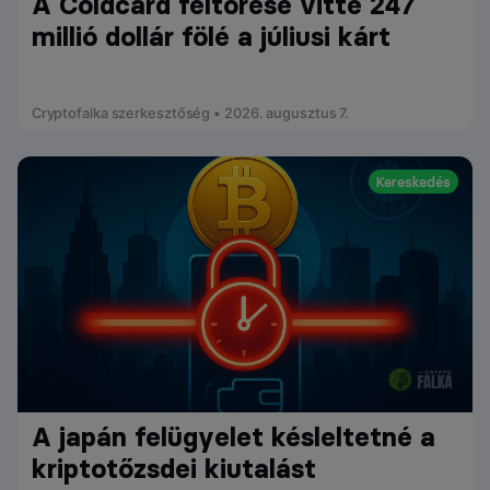
A Coldcard feltörése vitte 247
millió dollár fölé a júliusi kárt
Cryptofalka szerkesztőség • 2026. augusztus 7.
Kereskedés
A japán felügyelet késleltetné a
kriptotőzsdei kiutalást