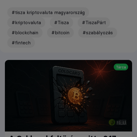
#tisza kriptovaluta magyarország
#kriptovaluta
#Tisza
#TiszaPárt
#blockchain
#bitcoin
#szabályozás
#fintech
Tárca