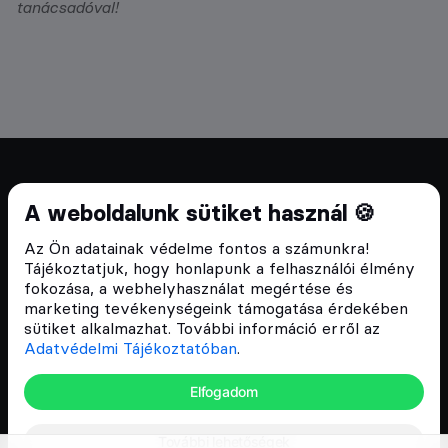
tanácsadóval!
Cryptofalka 2018 óta
A weboldalunk sütiket használ 🍪
Szívünkön viseljük a blokklánc technológia
Az Ön adatainak védelme fontos a számunkra!
népszerűsítését Magyarországon, ezért 2018 óta a
Tájékoztatjuk, hogy honlapunk a felhasználói élmény
Cryptofalka célja, hogy biztosítsa a hazai közösség
fokozása, a webhelyhasználat megértése és
és vállalatok digitális oktatását és fejlődését.
marketing tevékenységeink támogatása érdekében
sütiket alkalmazhat. További információ erről az
Adatvédelmi Tájékoztatóban
.
Oldalak
Elfogadom
Hírek
További lehetőségek