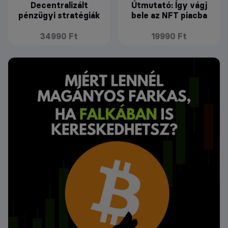
Decentralizált
Útmutató: Így vágj
pénzügyi stratégiák
bele az NFT piacba
34990 Ft
19990 Ft