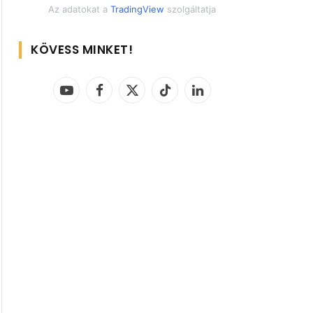
Az adatokat a
TradingView
szolgáltatja
KÖVESS MINKET!
YouTube
Facebook
X
TikTok
LinkedIn
(Twitter)