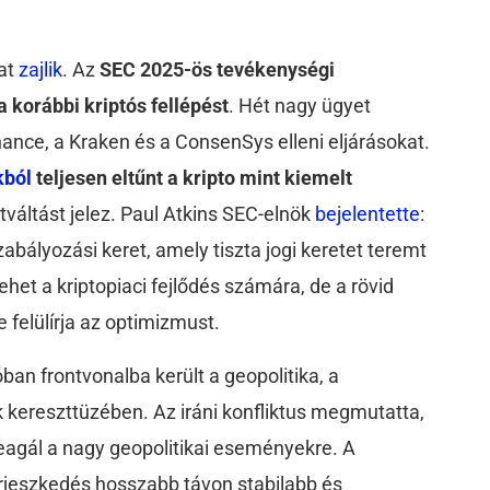
lat
zajlik
. Az
SEC 2025-ös tevékenységi
a korábbi kriptós fellépést
. Hét nagy ügyet
nance, a Kraken és a ConsenSys elleni eljárásokat.
kból
teljesen eltűnt a kripto mint kiemelt
etváltást jelez. Paul Atkins SEC-elnök
bejelentette
:
abályozási keret, amely tiszta jogi keretet teremt
het a kriptopiaci fejlődés számára, de a rövid
 felülírja az optimizmust.
óban frontvonalba került a geopolitika, a
k kereszttüzében. Az iráni konfliktus megmutatta,
agál a nagy geopolitikai eseményekre. A
erjeszkedés hosszabb távon stabilabb és