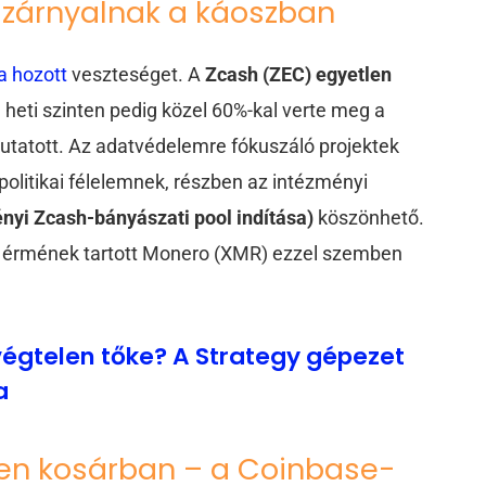
szárnyalnak a káoszban
 hozott
veszteséget. A
Zcash (ZEC) egyetlen
n, heti szinten pedig közel 60%-kal verte meg a
mutatott. Az adatvédelemre fókuszáló projektek
politikai félelemnek, részben az intézményi
ényi Zcash-bányászati pool indítása)
köszönhető.
i érmének tartott Monero (XMR) ezzel szemben
 végtelen tőke? A Strategy gépezet
a
tlen kosárban – a Coinbase-