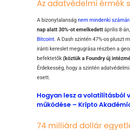
Az adatvédelmi érmék 
A bizonytalanság
nem mindenki számára
nap alatt 30%-ot emelkedett
április 8-á
Bitcoint
. A Dash szintén 47%-os pluszt 
iránti kereslet megugrása részben a geo
befektetők
(köztük a Foundry új intézm
Érdekesség, hogy a szintén adatvédelm
esett.
Hogyan lesz a volatilitásból
működése – Kripto Akadémi
74 milliárd dollár egye