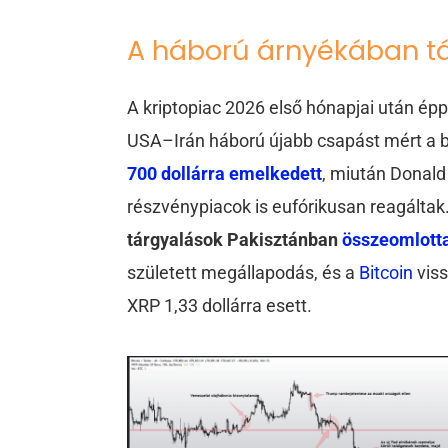
A háború árnyékában tá
A kriptopiac 2026 első hónapjai után épp
USA–Irán háború újabb csapást mért a b
700 dollárra emelkedett
, miután Donal
részvénypiacok is eufórikusan reagáltak
tárgyalások Pakisztánban
összeomlott
született megállapodás, és a
Bitcoin
vis
XRP 1,33 dollárra esett.