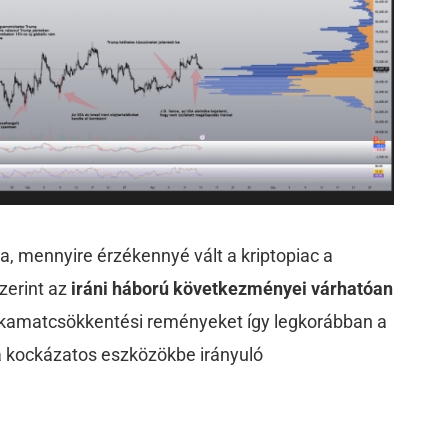
a, mennyire érzékennyé vált a kriptopiac a
zerint az
iráni háború következményei várhatóan
 kamatcsökkentési reményeket így legkorábban a
 a kockázatos eszközökbe irányuló