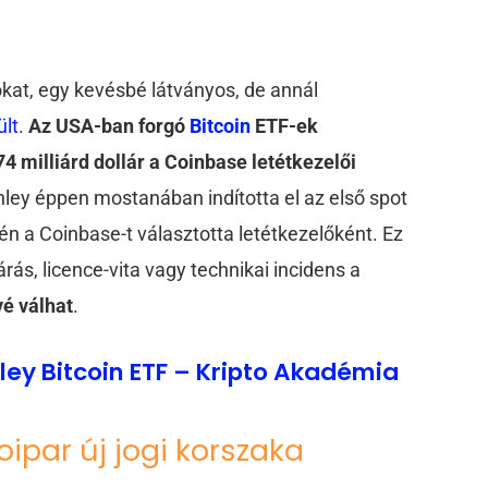
kat, egy kevésbé látványos, de annál
ült
.
Az USA-ban forgó
Bitcoin
ETF-ek
4 milliárd dollár a Coinbase letétkezelői
ley éppen mostanában indította el az első spot
én a Coinbase-t választotta letétkezelőként. Ez
árás, licence-vita vagy technikai incidens a
é válhat
.
ley Bitcoin ETF – Kripto Akadémia
oipar új jogi korszaka