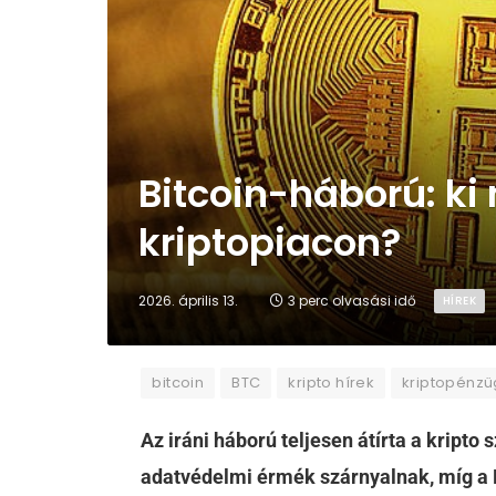
Bitcoin-háború: ki n
kriptopiacon?
2026. április 13.
3 perc olvasási idő
HÍREK
bitcoin
BTC
kripto hírek
kriptopénz
Az iráni háború teljesen átírta a kripto
adatvédelmi érmék szárnyalnak, míg a 