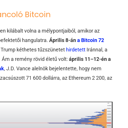
ncoló Bitcoin
en kilábalt volna a mélypontjaiból, amikor az
efektetői hangulatra.
Április 8-án
a Bitcoin 72
d Trump kéthetes tűzszünetet
hirdetett
Iránnal, a
. Ám a remény rövid életű volt:
április 11–12-én a
ak
, J.D. Vance alelnök bejelentette, hogy nem
szacsúszott 71 600 dollárra, az Ethereum 2 200, az