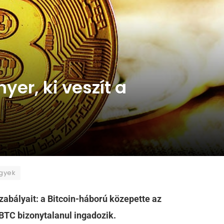
yer, ki veszít a
ügyek
 szabályait: a Bitcoin-háború közepette az
BTC bizonytalanul ingadozik.