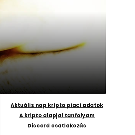
Aktuális nap kripto piaci adatok
A kripto alapjai tanfolyam
Discord csatlakozás