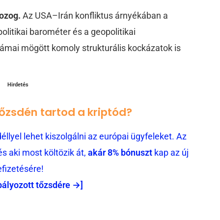
ozog.
Az USA–Irán konfliktus árnyékában a
politikai barométer és a geopolitikai
mai mögött komoly strukturális kockázatok is
Hirdetés
tőzsdén tartod a kriptód?
llyel lehet kiszolgálni az európai ügyfeleket. Az
 aki most költözik át,
akár 8% bónuszt
kap az új
efizetésére!
bályozott tőzsdére →]