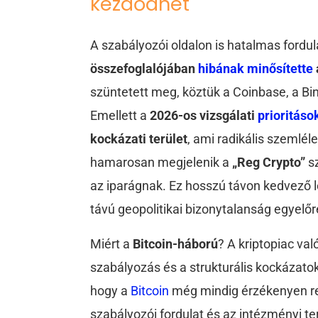
kezdődhet
A szabályozói oldalon is hatalmas fordu
összefoglalójában
hibának minősítette
szüntetett meg, köztük a Coinbase, a Bi
Emellett a
2026-os vizsgálati
prioritáso
kockázati terület
, ami radikális szemlél
hamarosan megjelenik a
„Reg Crypto”
sz
az iparágnak. Ez hosszú távon kedvező le
távú geopolitikai bizonytalanság egyelőre
Miért a
Bitcoin-háború
? A kriptopiac val
szabályozás és a strukturális kockázato
hogy a
Bitcoin
még mindig érzékenyen re
szabályozói fordulat és az intézményi t