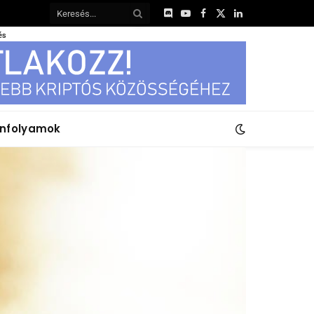
Discord
YouTube
Facebook
X
LinkedIn
(Twitter)
és
anfolyamok