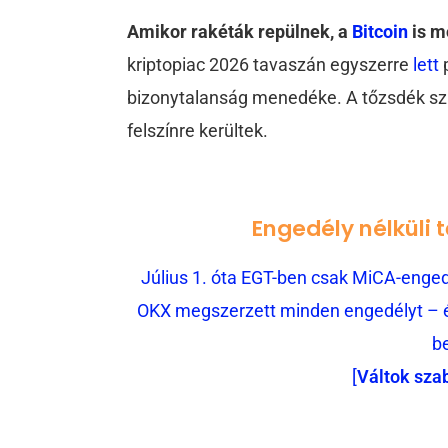
Amikor rakéták repülnek, a
Bitcoin
is m
kriptopiac 2026 tavaszán egyszerre
lett
bizonytalanság menedéke. A tőzsdék szá
felszínre kerültek.
Engedély nélküli 
Július 1. óta EGT-ben csak MiCA-engedé
OKX megszerzett minden engedélyt – és
b
[
Váltok sza