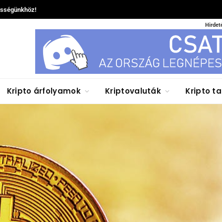
össégünkhöz!
Hirdet
Kripto árfolyamok
Kriptovaluták
Kripto t