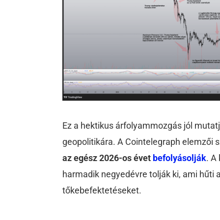
Ez a hektikus árfolyammozgás jól mutatj
geopolitikára. A Cointelegraph elemzői s
az egész 2026-os évet
befolyásolják
. A
harmadik negyedévre tolják ki, ami hűti
tőkebefektetéseket.