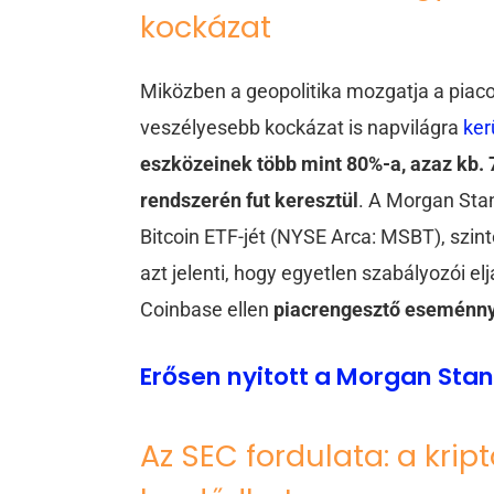
kockázat
Miközben a geopolitika mozgatja a piaco
veszélyesebb kockázat is napvilágra
ker
eszközeinek több mint 80%-a, azaz kb. 7
rendszerén fut keresztül
. A Morgan Stan
Bitcoin ETF-jét (NYSE Arca: MSBT), szint
azt jelenti, hogy egyetlen szabályozói elj
Coinbase ellen
piacrengesztő eseménny
Erősen nyitott a Morgan Stan
Az SEC fordulata: a kript