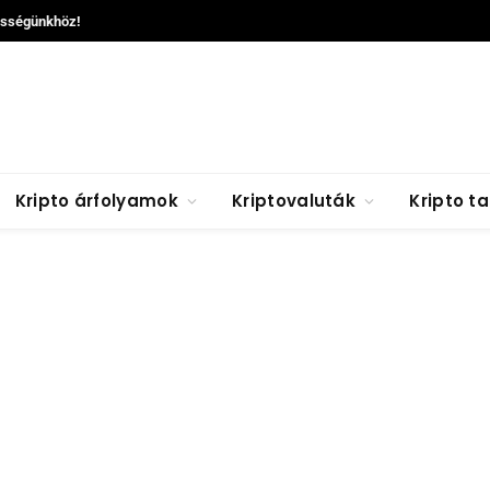
össégünkhöz!
Kripto árfolyamok
Kriptovaluták
Kripto t