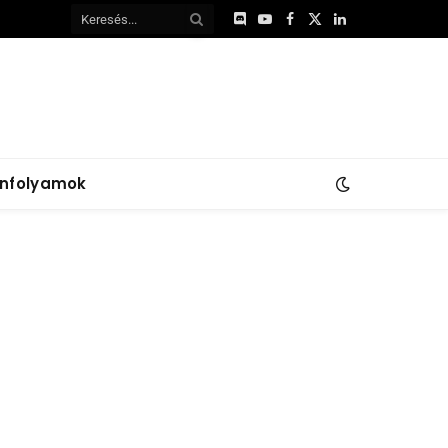
Discord
YouTube
Facebook
X
LinkedIn
(Twitter)
anfolyamok