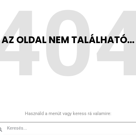
40
AZ OLDAL NEM TALÁLHATÓ...
Használd a menüt vagy keress rá valamire: