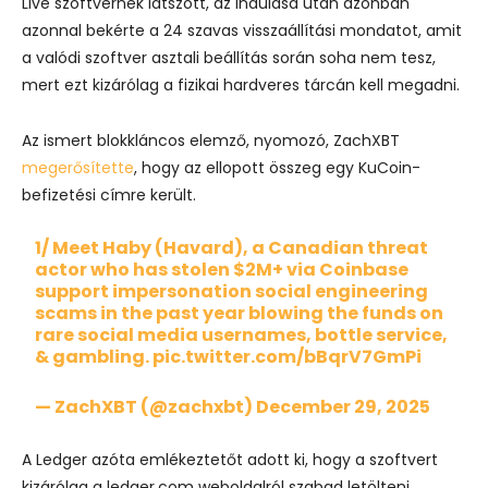
Live szoftvernek látszott, az indulása után azonban
azonnal bekérte a 24 szavas visszaállítási mondatot, amit
a valódi szoftver asztali beállítás során soha nem tesz,
mert ezt kizárólag a fizikai hardveres tárcán kell megadni.
Az ismert blokkláncos elemző, nyomozó, ZachXBT
megerősítette
, hogy az ellopott összeg egy KuCoin-
befizetési címre került.
1/ Meet Haby (Havard), a Canadian threat
actor who has stolen $2M+ via Coinbase
support impersonation social engineering
scams in the past year blowing the funds on
rare social media usernames, bottle service,
& gambling.
pic.twitter.com/bBqrV7GmPi
— ZachXBT (@zachxbt)
December 29, 2025
A Ledger azóta emlékeztetőt adott ki, hogy a szoftvert
kizárólag a ledger.com weboldalról szabad letölteni,