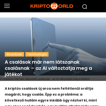
Átverések
Technológia
A csalások már nem látszanak
csalásnak – az AI változtatja meg a
játékot
A csalások már nem látszanak csalásnak – az AI változtatja meg a játékot
A kriptós csalások új arca nem feltétlenül ordítja
magáról, hogy csalás. Épp ez a probléma: a
következő hullám egyre inkább úgy nézhet ki, mint