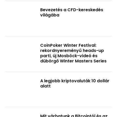
Bevezetés a CFD-kereskedés
világába
CoinPoker Winter Festival:
rekordnyereményű heads-up
parti, új Mosböck-videó és
dübörgő Winter Masters Series
A legjobb kriptovaluták 10 dollár
alatt
Mit várhatunk a Bitcointól és az