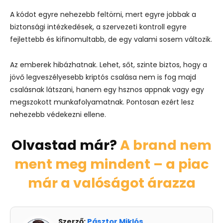
A kódot egyre nehezebb feltörni, mert egyre jobbak a
biztonsági intézkedések, a szervezeti kontroll egyre
fejlettebb és kifinomultabb, de egy valami sosem változik.
Az emberek hibázhatnak. Lehet, sőt, szinte biztos, hogy a
jövő legveszélyesebb kriptós csalása nem is fog majd
csalásnak látszani, hanem egy hsznos appnak vagy egy
megszokott munkafolyamatnak. Pontosan ezért lesz
nehezebb védekezni ellene.
Olvastad már?
A brand nem
ment meg mindent – a piac
már a valóságot árazza
Szerző:
Pásztor Miklós