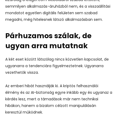
semmilyen alkalmazás-áruházból nem, és a visszaállítási
mondatot egyetlen digitális felületen sem szabad
megadni, még hitelesnek látszó alkalmazásban sem.
Párhuzamos szálak, de
ugyan arra mutatnak
A két eset között látszólag nincs közvetlen kapcsolat, de
ugyanarra a tendenciára figyelmeztetnek. Ugyanarra
vezethetők vissza.
Az emberi hibát használják ki. A kriptós felhasználói
élmény és az AI-biztonság egyre inkább egy és ugyanaz a
kérdés lesz, mert a támadások már nem technikai
hibákon, hanem a bizalom célzott manipulálásán
keresztül működnek.