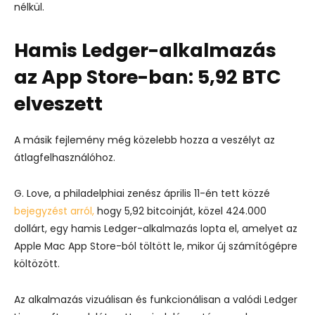
nélkül.
Hamis Ledger-alkalmazás
az App Store-ban: 5,92 BTC
elveszett
A másik fejlemény még közelebb hozza a veszélyt az
átlagfelhasználóhoz.
G. Love, a philadelphiai zenész április 11-én tett közzé
bejegyzést arról,
hogy 5,92 bitcoinját, közel 424.000
dollárt, egy
hamis Ledger-alkalmazás
lopta el, amelyet az
Apple Mac App Store-ból töltött le, mikor új számítógépre
költözött.
Az alkalmazás vizuálisan és funkcionálisan a valódi Ledger