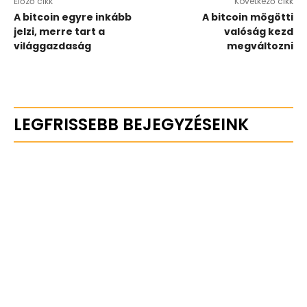
Előző cikk
Következő cikk
A bitcoin egyre inkább
A bitcoin mögötti
jelzi, merre tart a
valóság kezd
világgazdaság
megváltozni
LEGFRISSEBB BEJEGYZÉSEINK