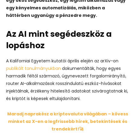
egy okos segédeszköz, egy legitim alkalmazás vagy
egy kényelmes automatizálás, miközben a
háttérben ugyanúgy a pénzedre megy.
Az AI mint segédeszköz a
lopáshoz
A Kaliforniai Egyetem kutatói április elején az arXiv-on
publikált tanulmányukban
dokumentálták, hogy egyes
harmadik féltől származó, úgynevezett forgalomirányító,
router AI-alkalmazások rosszindulatú eszköz-hívásokat
injektálnak, érzékeny hitelesítő adatokat szivárogtatnak ki,
és kriptót is képesek eltulajdonítani.
Maradj naprakész a kriptovaluta világában – kövess
minket az X-en a legfrissebb hírek, betekintések és
trendekért!🚀