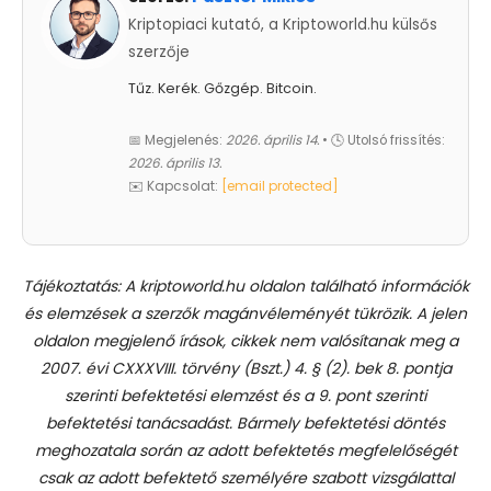
Kriptopiaci kutató, a Kriptoworld.hu külsős
szerzője
Tűz. Kerék. Gőzgép. Bitcoin.
📅 Megjelenés:
2026. április 14.
• 🕓 Utolsó frissítés:
2026. április 13.
✉️ Kapcsolat:
[email protected]
Tájékoztatás: A kriptoworld.hu oldalon található információk
és elemzések a szerzők magánvéleményét tükrözik. A jelen
oldalon megjelenő írások, cikkek nem valósítanak meg a
2007. évi CXXXVIII. törvény (Bszt.) 4. § (2). bek 8. pontja
szerinti befektetési elemzést és a 9. pont szerinti
befektetési tanácsadást.
Bármely befektetési döntés
meghozatala során az adott befektetés megfelelőségét
csak az adott befektető személyére szabott vizsgálattal