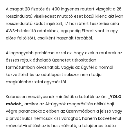
A csapat 28 fizetős és 400 ingyenes routert vizsgált: a 26
rosszindulatú viselkedést mutató eset közül kilenc aktívan
rosszindulatú kódot injektált, 17 hozzáfért tesztelési célú
AWS-hitelesítő adatokhoz, egy pedig Ethert vont le egy
előre feltöltött, csaliként használt tárcából.
A legnagyobb probléma ezzel az, hogy ezek a routerek az
összes rajtuk áthaladó üzenetet titkosítatlan
formátumban olvashatják, vagyis az ügyfél a normál
közvetítést és az adatlopást sokszor nem tudja
megkülönböztetni egymástól.
Különösen veszélyesnek minősítik a kutatók az ún. „
YOLO
módot
„, amikor az AI-ügynök megerősítés nélkül hajt
végre parancsokat: ebben az üzemmódban a jelszó vagy
a privát kulcs nemcsak kiszivároghat, hanem közvetlenül
művelet-indításhoz is használható, a tulajdonos tudta