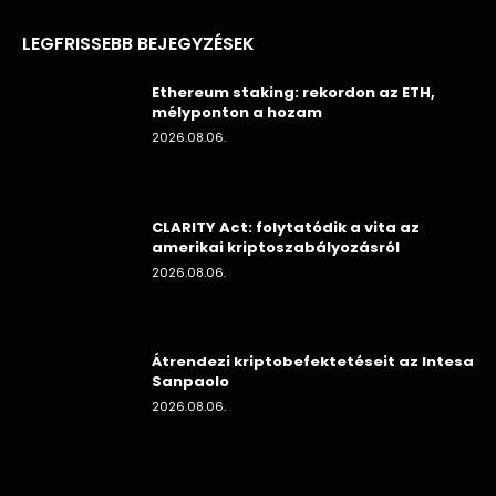
LEGFRISSEBB BEJEGYZÉSEK
Ethereum staking: rekordon az ETH,
mélyponton a hozam
2026.08.06.
CLARITY Act: folytatódik a vita az
amerikai kriptoszabályozásról
2026.08.06.
Átrendezi kriptobefektetéseit az Intesa
Sanpaolo
2026.08.06.