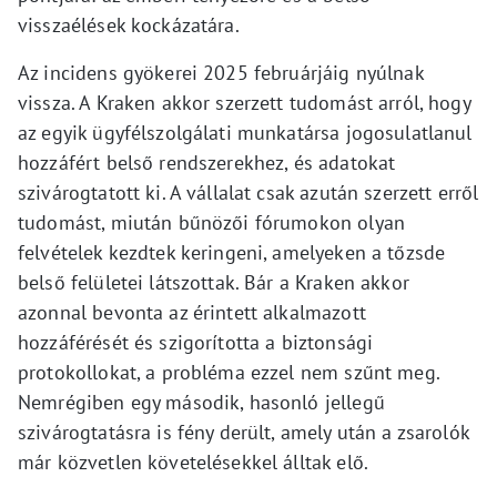
visszaélések kockázatára.
Az incidens gyökerei 2025 februárjáig nyúlnak
vissza. A Kraken akkor szerzett tudomást arról, hogy
az egyik ügyfélszolgálati munkatársa jogosulatlanul
hozzáfért belső rendszerekhez, és adatokat
szivárogtatott ki. A vállalat csak azután szerzett erről
tudomást, miután bűnözői fórumokon olyan
felvételek kezdtek keringeni, amelyeken a tőzsde
belső felületei látszottak. Bár a Kraken akkor
azonnal bevonta az érintett alkalmazott
hozzáférését és szigorította a biztonsági
protokollokat, a probléma ezzel nem szűnt meg.
Nemrégiben egy második, hasonló jellegű
szivárogtatásra is fény derült, amely után a zsarolók
már közvetlen követelésekkel álltak elő.