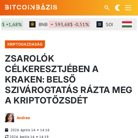
 +1,68%
BNB
593,68$ -0,51%
SOL
73,14$ -1
KRIPTOGAZDASÁG
ZSAROLÓK
CÉLKERESZTJÉBEN A
KRAKEN: BELSŐ
SZIVÁROGTATÁS RÁZTA MEG
A KRIPTOTŐZSDÉT
Andrea
2026. április 14.
14:16
2026. április 14.
14:19