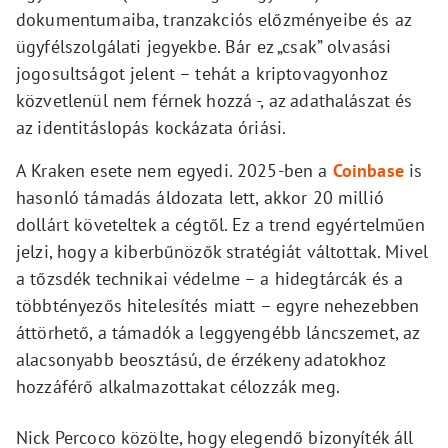
dokumentumaiba, tranzakciós előzményeibe és az
ügyfélszolgálati jegyekbe. Bár ez „csak” olvasási
jogosultságot jelent – tehát a kriptovagyonhoz
közvetlenül nem férnek hozzá -, az adathalászat és
az identitáslopás kockázata óriási.
A Kraken esete nem egyedi. 2025-ben a
Coinbase
is
hasonló támadás áldozata lett, akkor 20 millió
dollárt követeltek a cégtől. Ez a trend egyértelműen
jelzi, hogy a kiberbűnözők stratégiát váltottak. Mivel
a tőzsdék technikai védelme – a hidegtárcák és a
többtényezős hitelesítés miatt – egyre nehezebben
áttörhető, a támadók a leggyengébb láncszemet, az
alacsonyabb beosztású, de érzékeny adatokhoz
hozzáférő alkalmazottakat célozzák meg.
Nick Percoco közölte, hogy elegendő bizonyíték áll