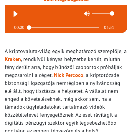
00:00
03:31
A kriptovaluta-világ egyik meghatározó szereplője, a
Kraken
, rendkívül kényes helyzetbe került, miután
fény derült arra, hogy bűnözői csoportok próbálják
megzsarolni a céget.
Nick Percoco
, a kriptotőzsde
biztonsági igazgatója nemrégiben a nyilvánosság
elé állt, hogy tisztázza a helyzetet. A vállalat nem
enged a követeléseknek, még akkor sem, ha a
támadók ügyféladatokat tartalmazó videók
közzétételével fenyegetőznek. Az eset rávilágít a
digitális pénzügyi szektor egyik legsebezhetőbb
pontjára: az emberi tényezőre és a belső