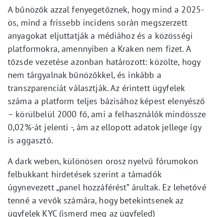
A bűnözők azzal fenyegetőznek, hogy mind a 2025-
ös, mind a frissebb incidens során megszerzett
anyagokat eljuttatják a médiához és a közösségi
platformokra, amennyiben a Kraken nem fizet. A
tőzsde vezetése azonban határozott: közölte, hogy
nem tárgyalnak bűnözőkkel, és inkább a
transzparenciát választják. Az érintett ügyfelek
száma a platform teljes bázisához képest elenyésző
– körülbelül 2000 fő, ami a felhasználók mindössze
0,02%-át jelenti -, ám az ellopott adatok jellege így
is aggasztó.
A dark weben, különösen orosz nyelvű fórumokon
felbukkant hirdetések szerint a támadók
úgynevezett „panel hozzáférést” árultak. Ez lehetővé
tenné a vevők számára, hogy betekintsenek az
ügyfelek KYC (ismerd meg az ügyfeled)