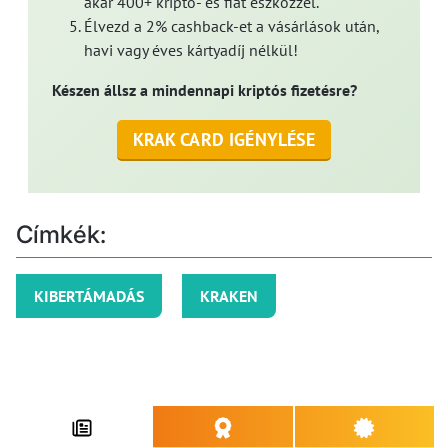
akár 400+ kripto- és fiat eszközzel.
Élvezd a 2% cashback-et a vásárlások után,
havi vagy éves kártyadíj nélkül!
Készen állsz a mindennapi kriptós fizetésre?
KRAK CARD IGÉNYLÉSE
Címkék:
KIBERTÁMADÁS
KRAKEN