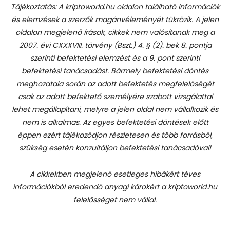
Tájékoztatás: A kriptoworld.hu oldalon található információk
és elemzések a szerzők magánvéleményét tükrözik. A jelen
oldalon megjelenő írások, cikkek nem valósítanak meg a
2007. évi CXXXVIII. törvény (Bszt.) 4. § (2). bek 8. pontja
szerinti befektetési elemzést és a 9. pont szerinti
befektetési tanácsadást.
Bármely befektetési döntés
meghozatala során az adott befektetés megfelelőségét
csak az adott befektető személyére szabott vizsgálattal
lehet megállapítani, melyre a jelen oldal nem vállalkozik és
nem is alkalmas. Az egyes befektetési döntések előtt
éppen ezért tájékozódjon részletesen és több forrásból,
szükség esetén konzultáljon befektetési tanácsadóval!
A cikkekben megjelenő esetleges hibákért téves
információkból eredendő anyagi károkért a kriptoworld.hu
felelősséget nem vállal.