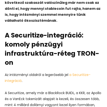
következő szakaszát valószínűleg már nem csak az
dönti el, hogy mennyi stablecoin fut rajta, hanem az
is, hogy intézményi szemmel mennyire tűnik
vállalható ökoszisztémának.
A Securitize-integráció:
komoly pénzügyi
infrastruktúra-réteg TRON-
on
Az intézményi oldalról a legerősebb jel
a Securitize-
integráció
.
A Securitize, amely már a BlackRock BUIDL, a KKR, az Apollo
és a VanEck tokenizált alapjait is kezeli, és összesen több,
mint 4 milliárd dollárnyi vagyont kezel ilyen formában,