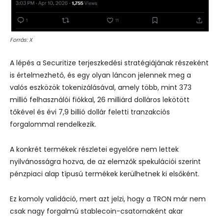
Forrás: X
A lépés a Securitize terjeszkedési stratégiájának részeként
is értelmezhető, és egy olyan láncon jelennek meg a
valós eszközök tokenizálásával, amely több, mint 373
millió felhasználói fiókkal, 26 milliárd dolláros lekötött
tőkével és évi 7,9 billió dollár feletti tranzakciós
forgalommal rendelkezik.
A konkrét termékek részletei egyelőre nem lettek
nyilvánosságra hozva, de az elemzők spekulációi szerint
pénzpiaci alap típusú termékek kerülhetnek ki elsőként.
Ez komoly validáció, mert azt jelzi, hogy a TRON már nem
csak nagy forgalmú stablecoin-csatornaként akar