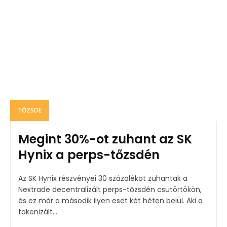
TŐZSDE
Megint 30%-ot zuhant az SK
Hynix a perps-tőzsdén
Az SK Hynix részvényei 30 százalékot zuhantak a
Nextrade decentralizált perps-tőzsdén csütörtökön,
és ez már a második ilyen eset két héten belül. Aki a
tokenizált...