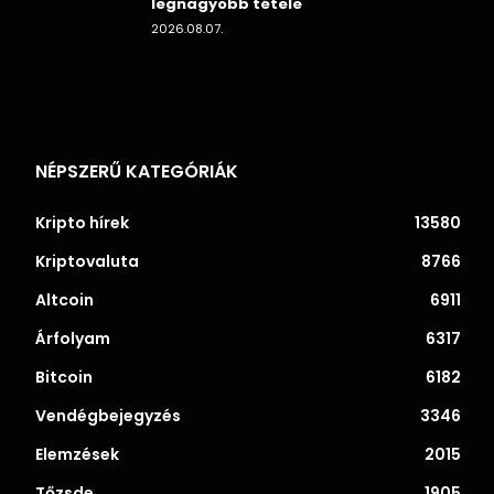
legnagyobb tétele
2026.08.07.
NÉPSZERŰ KATEGÓRIÁK
Kripto hírek
13580
Kriptovaluta
8766
Altcoin
6911
Árfolyam
6317
Bitcoin
6182
Vendégbejegyzés
3346
Elemzések
2015
Tőzsde
1905