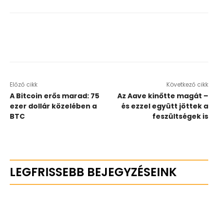
Előző cikk
Következő cikk
A Bitcoin erős marad: 75
Az Aave kinőtte magát –
ezer dollár közelében a
és ezzel együtt jöttek a
BTC
feszültségek is
LEGFRISSEBB BEJEGYZÉSEINK