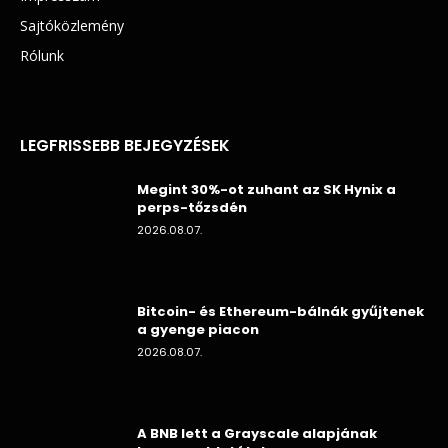
Sajtóközlemény
Rólunk
LEGFRISSEBB BEJEGYZÉSEK
Megint 30%-ot zuhant az SK Hynix a
perps-tőzsdén
2026.08.07.
Bitcoin- és Ethereum-bálnák gyűjtenek
a gyenge piacon
2026.08.07.
A BNB lett a Grayscale alapjának