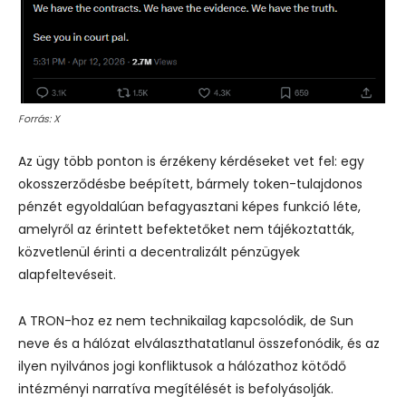
Forrás: X
Az ügy több ponton is érzékeny kérdéseket vet fel: egy
okosszerződésbe beépített, bármely token-tulajdonos
pénzét egyoldalúan befagyasztani képes funkció léte,
amelyről az érintett befektetőket nem tájékoztatták,
közvetlenül érinti a decentralizált pénzügyek
alapfeltevéseit.
A TRON-hoz ez nem technikailag kapcsolódik, de Sun
neve és a hálózat elválaszthatatlanul összefonódik, és az
ilyen nyilvános jogi konfliktusok a hálózathoz kötődő
intézményi narratíva megítélését is befolyásolják.