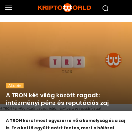
Altcoin
A TRON két világ között ragadt:
intézményi pénz és reputációs zaj
A TRON két világ között ragadt: intézményi pénz és reputációs zaj
A TRON körül most egyszerre nő a komolyság és a zaj
is. Ez a kettő együtt azért fontos, mert a hálózat