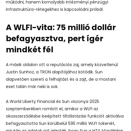
működni, hanem komolyabb intézményi pénzügyi
infrastruktúra-rétegekhez is kapcsolódni próbál.
A WLFI-vita: 75 millió dollár
befagyasztva, pert ígér
mindkét fél
A másik oldalon ott a reputációs zaj, amely közvetlenül
Justin Sunhoz, a TRON alapítójához kötődik. Sun
alapvetően szereti a felhajtást és a zajt, de a mostani
eset talán már neki is sok.
A World Liberty Financial és Sun viszonya 2025
szeptemberében romlott el, amikor a WLFI az
okosszerződésbe beépített tiltólistázási funkciót aktiválva
befagyasztotta Sun körülbelül 595 millió WLFI tokenét,
miután az adatok azt jelezték, hogy Sun a HTX tőzsdéjére