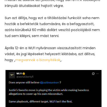
irányuló átutalásokat hajtott végre.
Sun azt állítja, hogy ezt a tiltólistázási funkciót soha nem
hozták a befektetők tudomására, és a befagyasztott,
azóta körülbelül 60 millió dollárt veszítő pozíciójából nem
tud sem kilépni, sem mást tenni.
Április 12-én a WLFI nyilvánosan visszautasított minden
vádat, és jogi lépéseket helyezett kilátásba, azt állítva,
hogy „
megvannak a bizonyítékok
„.