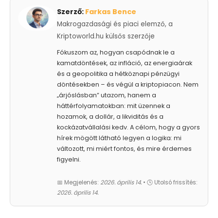
Szerző:
Farkas Bence
Makrogazdasági és piaci elemző, a
Kriptoworld.hu külsős szerzője
Fókuszom az, hogyan csapódnak le a
kamatdöntések, az infláció, az energiaárak
és a geopolitika a hétköznapi pénzügyi
döntésekben – és végül a kriptopiacon. Nem
„árjóslásban” utazom, hanem a
háttérfolyamatokban: mit üzennek a
hozamok, a dollár, a likviditás és a
kockázatvállalási kedv. A célom, hogy a gyors
hírek mögött látható legyen a logika: mi
változott, mi miért fontos, és mire érdemes
figyelni.
📅 Megjelenés:
2026. április 14.
• 🕓 Utolsó frissítés:
2026. április 14.