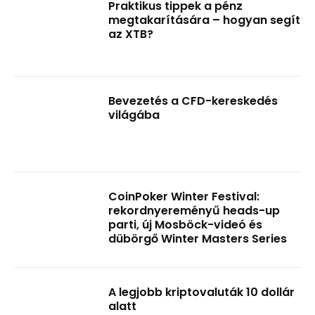
Praktikus tippek a pénz
megtakarítására – hogyan segít
az XTB?
Bevezetés a CFD-kereskedés
világába
CoinPoker Winter Festival:
rekordnyereményű heads-up
parti, új Mosböck-videó és
dübörgő Winter Masters Series
A legjobb kriptovaluták 10 dollár
alatt