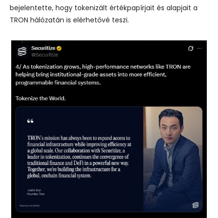
bejelentette, hogy tokenizált értékpapírjait és alapjait a
TRON hálózatán is elérhetővé teszi.