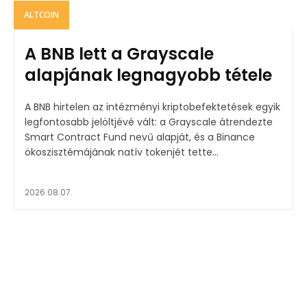
ALTCOIN
A BNB lett a Grayscale
alapjának legnagyobb tétele
A BNB hirtelen az intézményi kriptobefektetések egyik
legfontosabb jelöltjévé vált: a Grayscale átrendezte
Smart Contract Fund nevű alapját, és a Binance
ökoszisztémájának natív tokenjét tette...
2026.08.07.