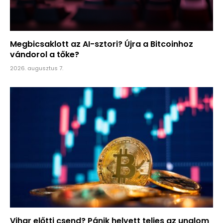
Megbicsaklott az AI-sztori? Újra a Bitcoinhoz
vándorol a tőke?
2026. augusztus 7.
Vihar előtti csend? Pánik helyett teljes az unalom