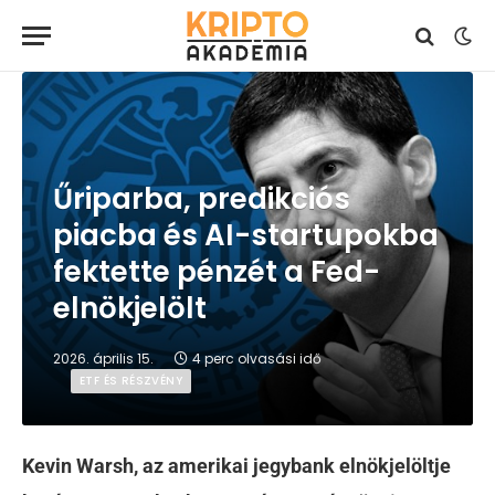
Űriparba, predikciós
piacba és AI-startupokba
fektette pénzét a Fed-
elnökjelölt
2026. április 15.
4 perc olvasási idő
ETF ÉS RÉSZVÉNY
Kevin Warsh, az amerikai jegybank elnökjelöltje