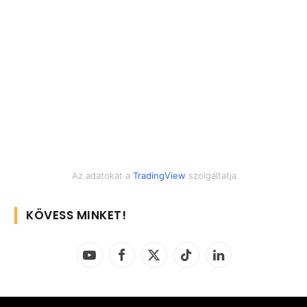
Az adatokat a
TradingView
szolgáltatja
KÖVESS MINKET!
YouTube
Facebook
X
TikTok
LinkedIn
(Twitter)