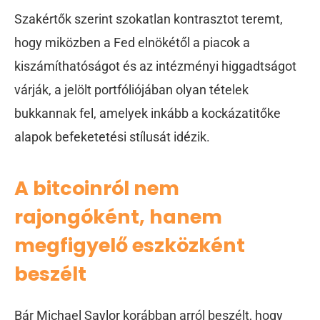
Szakértők szerint szokatlan kontrasztot teremt,
hogy miközben a Fed elnökétől a piacok a
kiszámíthatóságot és az intézményi higgadtságot
várják, a jelölt portfóliójában olyan tételek
bukkannak fel, amelyek inkább a kockázatitőke
alapok befeketetési stílusát idézik.
A bitcoinról nem
rajongóként, hanem
megfigyelő eszközként
beszélt
Bár Michael Saylor korábban arról beszélt, hogy