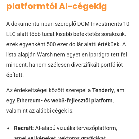
platformtól AI-cégekig
A dokumentumban szereplő DCM Investments 10
LLC alatt több tucat kisebb befektetés sorakozik,
ezek egyenként 500 ezer dollár alatti értékűek. A
lista alapján Warsh nem egyetlen iparágra tett fel
mindent, hanem szélesen diverzifikált portfóliót
épített.
Az érdekeltségei között szerepel a
Tenderly
, ami
egy
Ethereum- és web3-fejlesztői platform
,
valamint az alábbi cégek is:
Recraft
: AI-alapú vizuális tervezőplatform,
amellyel képeket, vektoros grafikákat,