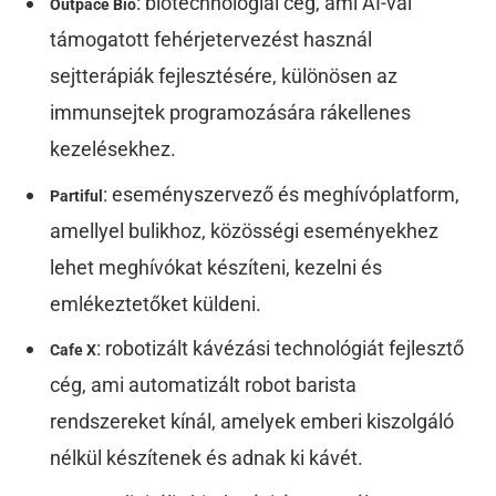
: biotechnológiai cég, ami AI-val
Outpace Bio
támogatott fehérjetervezést használ
sejtterápiák fejlesztésére, különösen az
immunsejtek programozására rákellenes
kezelésekhez.
: eseményszervező és meghívóplatform,
Partiful
amellyel bulikhoz, közösségi eseményekhez
lehet meghívókat készíteni, kezelni és
emlékeztetőket küldeni.
: robotizált kávézási technológiát fejlesztő
Cafe X
cég, ami automatizált robot barista
rendszereket kínál, amelyek emberi kiszolgáló
nélkül készítenek és adnak ki kávét.