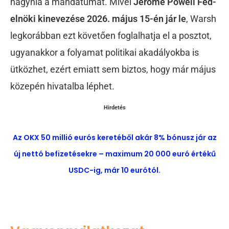
hagynia a mandátumát. Mivel
Jerome Powell Fed-
elnöki kinevezése 2026. május 15-én jár le
, Warsh
legkorábban ezt követően foglalhatja el a posztot,
ugyanakkor a folyamat politikai akadályokba is
ütközhet, ezért emiatt sem biztos, hogy már május
közepén hivatalba léphet.
Hirdetés
Az OKX 50 millió eurós keretéből akár 8% bónusz jár az
új nettó befizetésekre – maximum 20 000 euró értékű
USDC-ig, már 10 eurótól.