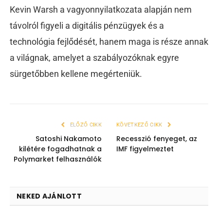
Kevin Warsh a vagyonnyilatkozata alapján nem
távolról figyeli a digitális pénzügyek és a
technológia fejlődését, hanem maga is része annak
a világnak, amelyet a szabályozóknak egyre
sürgetőbben kellene megérteniük.
ELŐZŐ CIKK
KÖVETKEZŐ CIKK
Satoshi Nakamoto
Recesszió fenyeget, az
kilétére fogadhatnak a
IMF figyelmeztet
Polymarket felhasználók
NEKED AJÁNLOTT