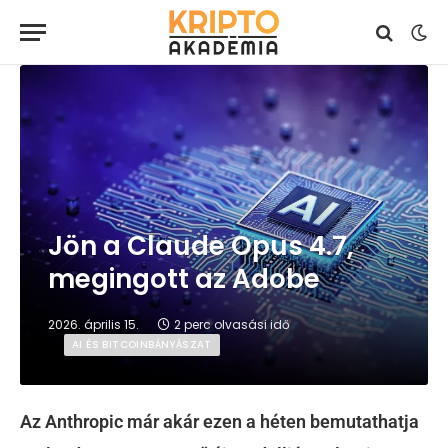
Jön a Claude Opus 4.7,
megingott az Adobe
2026. április 15.
2 perc olvasási idő
AI ÉS BITCOINBÁNYÁSZAT
Az Anthropic már akár ezen a héten bemutathatja