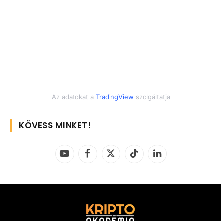
Az adatokat a
TradingView
szolgáltatja
KÖVESS MINKET!
YouTube
Facebook
X
TikTok
LinkedIn
(Twitter)