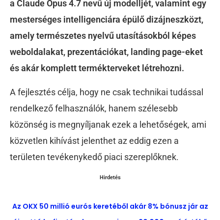
a Claude Opus 4.7 nevű új modelljét, valamint egy
mesterséges intelligenciára épülő dizájneszközt,
amely természetes nyelvű utasításokból képes
weboldalakat, prezentációkat, landing page-eket
és akár komplett termékterveket létrehozni.
A fejlesztés célja, hogy ne csak technikai tudással
rendelkező felhasználók, hanem szélesebb
közönség is megnyíljanak ezek a lehetőségek, ami
közvetlen kihívást jelenthet az eddig ezen a
területen tevékenykedő piaci szereplőknek.
Hirdetés
Az OKX 50 millió eurós keretéből akár 8% bónusz jár az