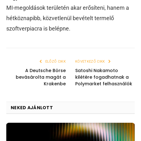
MI-megoldások területén akar erősíteni, hanem a
hétköznapibb, közvetlenül bevételt termelő
szoftverpiacra is belépne.
ELŐZŐ CIKK
KÖVETKEZŐ CIKK
A Deutsche Börse
Satoshi Nakamoto
bevásárolta magát a
kilétére fogadhatnak a
Krakenbe
Polymarket felhasználók
NEKED AJÁNLOTT