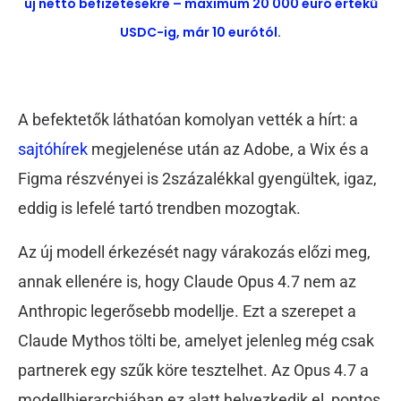
új nettó befizetésekre – maximum 20 000 euró értékű
USDC-ig, már 10 eurótól.
A befektetők láthatóan komolyan vették a hírt: a
sajtóhírek
megjelenése után az Adobe, a Wix és a
Figma részvényei is 2százalékkal gyengültek, igaz,
eddig is lefelé tartó trendben mozogtak.
Az új modell érkezését nagy várakozás előzi meg,
annak ellenére is, hogy Claude Opus 4.7 nem az
Anthropic legerősebb modellje. Ezt a szerepet a
Claude Mythos tölti be, amelyet jelenleg még csak
partnerek egy szűk köre tesztelhet. Az Opus 4.7 a
modellhierarchiában ez alatt helyezkedik el, pontos