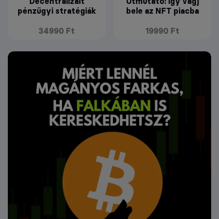
Decentralizált
Útmutató: Így vágj
pénzügyi stratégiák
bele az NFT piacba
34990 Ft
19990 Ft