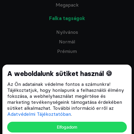
Megapack
Falka tagságok
Nyilvános
Normál
Prémium
A weboldalunk sütiket használ 🍪
Az Ön adatainak védelme fontos a számunkra!
Feliratkozom a hírlevélre
Tájékoztatjuk, hogy honlapunk a felhasználói élmény
fokozása, a webhelyhasználat megértése és
marketing tevékenységeink támogatása érdekében
sütiket alkalmazhat. További információ erről az
Adatvédelmi Tájékoztatóban
.
ÁSZF
Elfogadom
Adatvédelmi tájékoztató