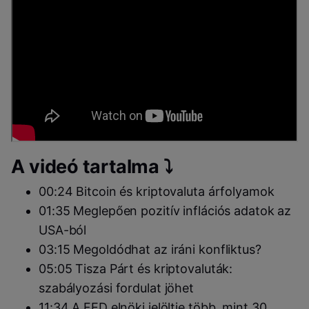
A videó tartalma ⤵️
00:24 Bitcoin és kriptovaluta árfolyamok
01:35 Meglepően pozitív inflációs adatok az
USA-ból
03:15 Megoldódhat az iráni konfliktus?
05:05 Tisza Párt és kriptovaluták:
szabályozási fordulat jöhet
11:34 A FED elnöki jelöltje több, mint 30