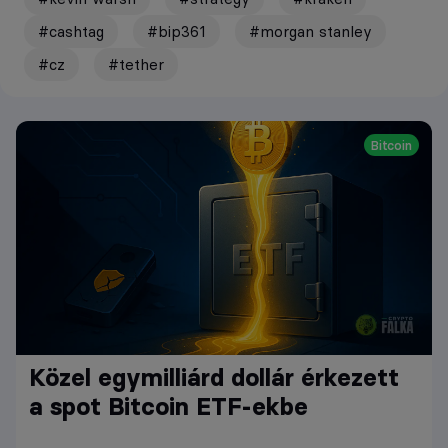
#cashtag
#bip361
#morgan stanley
#cz
#tether
Bitcoin
Közel egymilliárd dollár érkezett
a spot Bitcoin ETF-ekbe