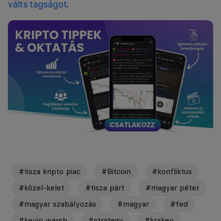
válts tagságot
.
#tisza kripto piac
#Bitcoin
#konfliktus
#közel-kelet
#tisza párt
#magyar péter
#magyar szabályozás
#magyar
#fed
#kevin warsh
#strategy
#kraken