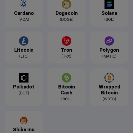
Cardano
Dogecoin
Solana
(ADA)
(DOGE)
(SOL)
Litecoin
Tron
Polygon
(LTC)
(TRX)
(MATIC)
Polkadot
Bitcoin
Wrapped
Cash
Bitcoin
(DOT)
(BCH)
(WBTC)
Shiba Inu