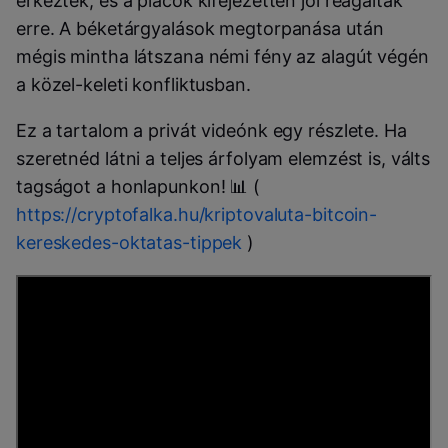
érkeztek, és a piacok kifejezetten jól reagáltak
erre. A béketárgyalások megtorpanása után
mégis mintha látszana némi fény az alagút végén
a közel-keleti konfliktusban.
Ez a tartalom a privát videónk egy részlete. Ha
szeretnéd látni a teljes árfolyam elemzést is, válts
tagságot a honlapunkon!
📊
(
https://cryptofalka.hu/kriptovaluta-bitcoin-
kereskedes-oktatas-tippek
)