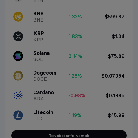
BNB
1.32%
$599.87
BNB
XRP
1.83%
$1.04
XRP
Solana
3.14%
$75.89
SOL
Dogecoin
1.28%
$0.07054
DOGE
Cardano
-0.98%
$0.1985
ADA
Litecoin
1.19%
$45.98
LTC
További árfolyamok