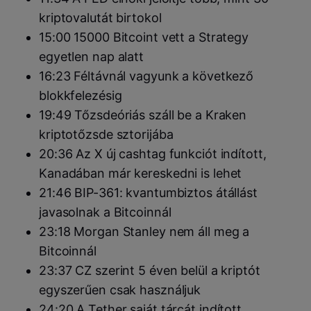
kriptovalutát birtokol
15:00 15000 Bitcoint vett a Strategy
egyetlen nap alatt
16:23 Féltávnál vagyunk a következő
blokkfelezésig
19:49 Tőzsdeóriás száll be a Kraken
kriptotőzsde sztorijába
20:36 Az X új cashtag funkciót indított,
Kanadában már kereskedni is lehet
21:46 BIP-361: kvantumbiztos átállást
javasolnak a Bitcoinnál
23:18 Morgan Stanley nem áll meg a
Bitcoinnál
23:37 CZ szerint 5 éven belül a kriptót
egyszerűen csak használjuk
24:20 A Tether saját tárcát indított