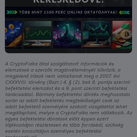
A CryptoFalka által szolgáltatott információk és
elemzések a szerzők magánvéleményét tükrözik, a
megjelenő írások nem valósítanak meg a 2007. évi
CXXXVIII. törvény (Bszt.) 4. § (2). bek 8. pontja szerinti
befektetési elemzést és a 9. pont szerinti befektetési
tanácsadást. Bármely befektetési döntés meghozatala
során az adott befektetés megfelelőségét csak az
adott befektető személyére szabott vizsgálattal lehet
megállapítani, melyre a CryptoFalka nem vállalkozik. Az
egyes befektetési döntések előtt éppen ezért
tájékozódjon részletesen és több forrásból, szükség
esetén konzultáljon személyes befektetési
tanácsadóval!