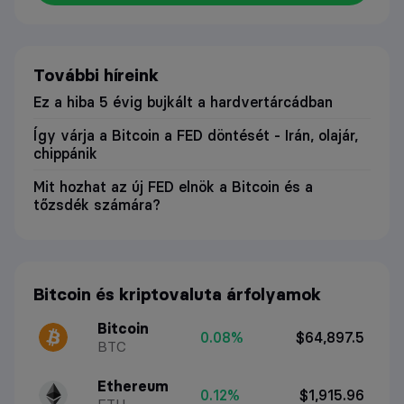
További híreink
Ez a hiba 5 évig bujkált a hardvertárcádban
Így várja a Bitcoin a FED döntését - Irán, olajár,
chippánik
Mit hozhat az új FED elnök a Bitcoin és a
tőzsdék számára?
Bitcoin és kriptovaluta árfolyamok
Bitcoin
0.08%
$64,897.5
BTC
Ethereum
0.12%
$1,915.96
ETH