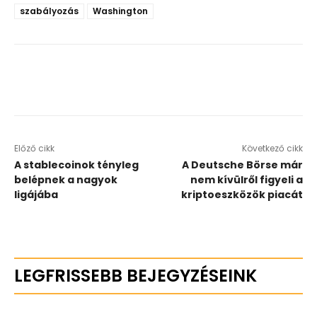
szabályozás
Washington
Előző cikk
Következő cikk
A stablecoinok tényleg
A Deutsche Börse már
belépnek a nagyok
nem kívülről figyeli a
ligájába
kriptoeszközök piacát
LEGFRISSEBB BEJEGYZÉSEINK