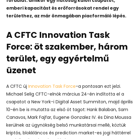
fordulat: amikor egy hatóság külön csapatot,
emberi kapacitást és erőforrásokat rendel egy
területhez, az már önmagában piacformáló lépés.
A CFTC Innovation Task
Force: öt szakember, három
terület, egy egyértelmű
üzenet
A CFTC új
Innovation Task Force
-a pontosan ezt jelzi.
Michael Selig CFTC-elnök március 24-én indította el a
csapatot a New York-i Digital Asset Summiton, majd április
10-én be is mutatta az első öt tagot: Hank Balaban, Sam
Canavos, Mark Fajfar, Eugene Gonzalez IV. és Dina Moussa
kerülnek az ügynökség belső munkatársai mellé, köztük
kriptós, blokkláncos és prediction market-es jogi háttérrel