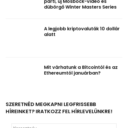
parti, új Mosböck-videó és
dübörgő Winter Masters Series
A legjobb kriptovaluták 10 dollár
alatt
Mit várhatunk a Bitcointól és az
Ethereumtól januárban?
SZERETNÉD MEGKAPNI LEGFRISSEBB
HÍREINKET? IRATKOZZ FEL HÍRLEVELÜNKRE!