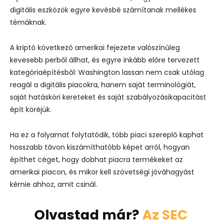
digitális eszközök egyre kevésbé számítanak mellékes
témáknak.
A kriptó következő amerikai fejezete valószínűleg
kevesebb perből állhat, és egyre inkább előre tervezett
kategóriaépítésből: Washington lassan nem csak utólag
reagál a digitális piacokra, hanem saját terminológiát,
saját hatásköri kereteket és saját szabályozásikapacitást
épít köréjük.
Ha ez a folyamat folytatódik, több piaci szereplő kaphat
hosszabb távon kiszámíthatóbb képet arról, hogyan
építhet céget, hogy dobhat piacra termékeket az
amerikai piacon, és mikor kell szövetségi jóváhagyást
kérnie ahhoz, amit csinál.
Olvastad már?
Az SEC