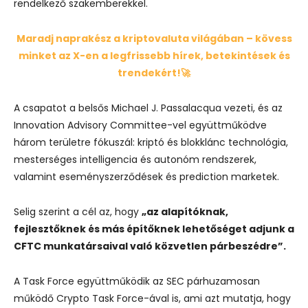
rendelkező szakemberekkel.
Maradj naprakész a kriptovaluta világában – kövess
minket az X-en a legfrissebb hírek, betekintések és
trendekért!🚀
A csapatot a belsős Michael J. Passalacqua vezeti, és az
Innovation Advisory Committee-vel együttműködve
három területre fókuszál: kriptó és blokklánc technológia,
mesterséges intelligencia és autonóm rendszerek,
valamint eseményszerződések és prediction marketek.
Selig szerint a cél az, hogy
„az alapítóknak,
fejlesztőknek és más építőknek lehetőséget adjunk a
CFTC munkatársaival való közvetlen párbeszédre”.
A Task Force együttműködik az SEC párhuzamosan
működő Crypto Task Force-ával is, ami azt mutatja, hogy