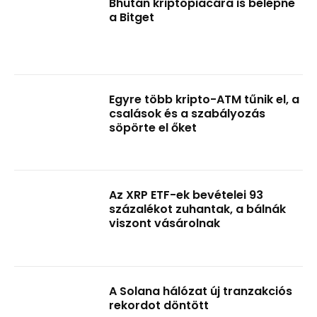
Bhután kriptopiacára is belépne
a Bitget
Egyre több kripto-ATM tűnik el, a
csalások és a szabályozás
söpörte el őket
Az XRP ETF-ek bevételei 93
százalékot zuhantak, a bálnák
viszont vásárolnak
A Solana hálózat új tranzakciós
rekordot döntött