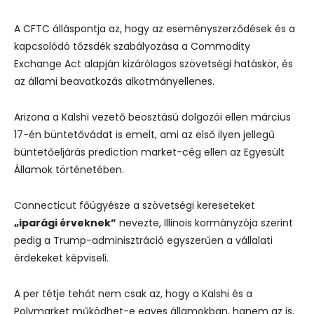
A CFTC álláspontja az, hogy az eseményszerződések és a
kapcsolódó tőzsdék szabályozása a Commodity
Exchange Act alapján kizárólagos szövetségi hatáskör, és
az állami beavatkozás alkotmányellenes.
Arizona a Kalshi vezető beosztású dolgozói ellen március
17-én büntetővádat is emelt, ami az első ilyen jellegű
büntetőeljárás prediction market-cég ellen az Egyesült
Államok történetében.
Connecticut főügyésze a szövetségi kereseteket
„iparági érveknek”
nevezte, Illinois kormányzója szerint
pedig a Trump-adminisztráció egyszerűen a vállalati
érdekeket képviseli.
A per tétje tehát nem csak az, hogy a Kalshi és a
Polymarket működhet-e egyes államokban, hanem az is,