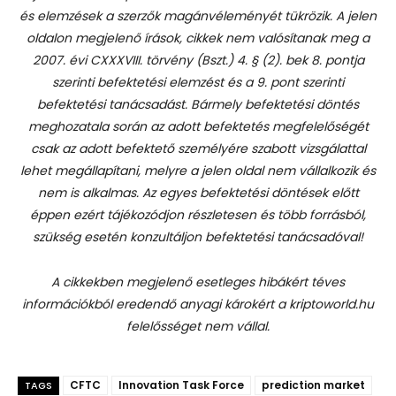
és elemzések a szerzők magánvéleményét tükrözik. A jelen
oldalon megjelenő írások, cikkek nem valósítanak meg a
2007. évi CXXXVIII. törvény (Bszt.) 4. § (2). bek 8. pontja
szerinti befektetési elemzést és a 9. pont szerinti
befektetési tanácsadást.
Bármely befektetési döntés
meghozatala során az adott befektetés megfelelőségét
csak az adott befektető személyére szabott vizsgálattal
lehet megállapítani, melyre a jelen oldal nem vállalkozik és
nem is alkalmas. Az egyes befektetési döntések előtt
éppen ezért tájékozódjon részletesen és több forrásból,
szükség esetén konzultáljon befektetési tanácsadóval!
A cikkekben megjelenő esetleges hibákért téves
információkból eredendő anyagi károkért a kriptoworld.hu
felelősséget nem vállal.
CFTC
Innovation Task Force
prediction market
TAGS