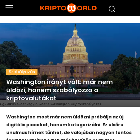
Szabályozás
Washington irányt vált: már nem
üldözi, hanem szabályozza a
kriptovalutákat
Egy alkun állhat vagy bukhat a washingtoni kriptoszabályozás
Washington most már nem üldözni próbálja az új
digitális piacokat, hanem kategorizálni. Ez elsőre
unalmas hírnek tűnhet, de valójában nagyon fontos