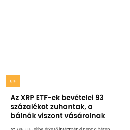
ETF
Az XRP ETF-ek bevételei 93
százalékot zuhantak, a
bálnák viszont vásárolnak
Az XRP ETF-ekbe érkező intézményi pénz a héten