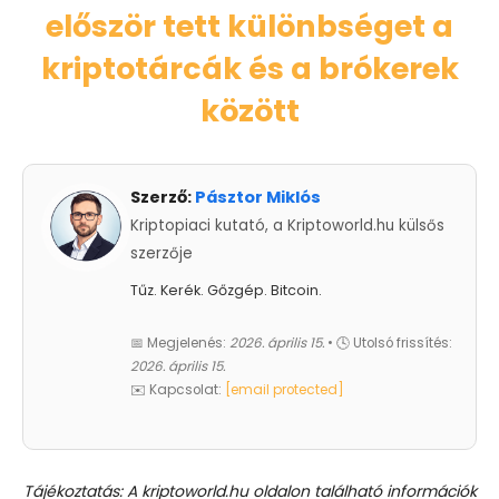
először tett különbséget a
kriptotárcák és a brókerek
között
Szerző:
Pásztor Miklós
Kriptopiaci kutató, a Kriptoworld.hu külsős
szerzője
Tűz. Kerék. Gőzgép. Bitcoin.
📅 Megjelenés:
2026. április 15.
• 🕓 Utolsó frissítés:
2026. április 15.
✉️ Kapcsolat:
[email protected]
Tájékoztatás: A kriptoworld.hu oldalon található információk