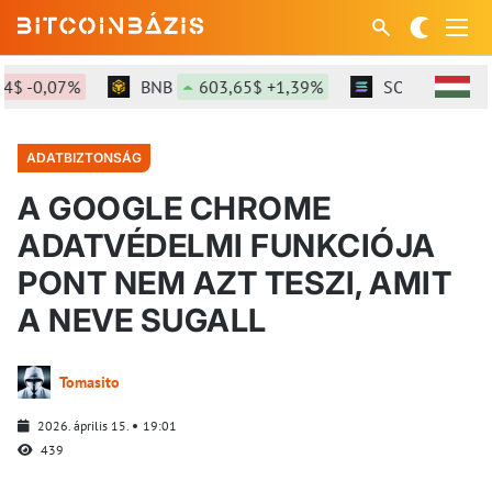
0,07%
BNB
603,65$ +1,39%
SOL
76,46$ +2,
ADATBIZTONSÁG
A GOOGLE CHROME
ADATVÉDELMI FUNKCIÓJA
PONT NEM AZT TESZI, AMIT
A NEVE SUGALL
Tomasito
2026. április 15.
19:01
439