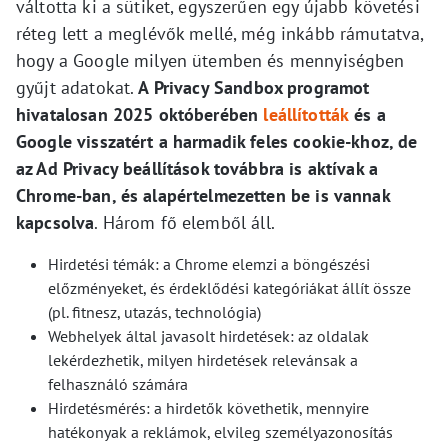
váltotta ki a sütiket, egyszerűen egy újabb követési
réteg lett a meglévők mellé, még inkább rámutatva,
hogy a Google milyen ütemben és mennyiségben
gyűjt adatokat.
A Privacy Sandbox programot
hivatalosan 2025 októberében
leállították
és a
Google visszatért a harmadik feles cookie-khoz, de
az Ad Privacy beállítások továbbra is aktívak a
Chrome-ban, és alapértelmezetten be is vannak
kapcsolva
. Három fő elemből áll.
Hirdetési témák: a Chrome elemzi a böngészési
előzményeket, és érdeklődési kategóriákat állít össze
(pl. fitnesz, utazás, technológia)
Webhelyek által javasolt hirdetések: az oldalak
lekérdezhetik, milyen hirdetések relevánsak a
felhasználó számára
Hirdetésmérés: a hirdetők követhetik, mennyire
hatékonyak a reklámok, elvileg személyazonosítás