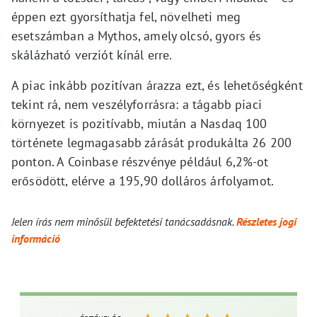
éppen ezt gyorsíthatja fel, növelheti meg
esetszámban a Mythos, amely olcsó, gyors és
skálázható verziót kínál erre.
A piac inkább pozitívan árazza ezt, és lehetőségként
tekint rá, nem veszélyforrásra: a tágabb piaci
környezet is pozitívabb, miután a Nasdaq 100
története legmagasabb zárását produkálta 26 200
ponton. A Coinbase részvénye például 6,2%-ot
erősödött, elérve a 195,90 dolláros árfolyamot.
Jelen írás nem minősül befektetési tanácsadásnak.
Részletes jogi
információ