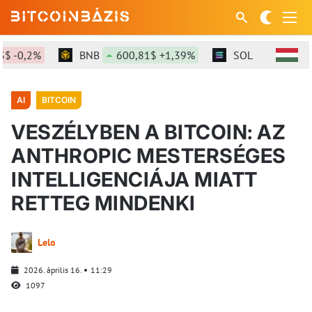
-0,2%
BNB
600,81$ +1,39%
SOL
75,93$ +2,
AI
BITCOIN
VESZÉLYBEN A BITCOIN: AZ
ANTHROPIC MESTERSÉGES
INTELLIGENCIÁJA MIATT
RETTEG MINDENKI
Lelo
2026. április 16.
11:29
1097