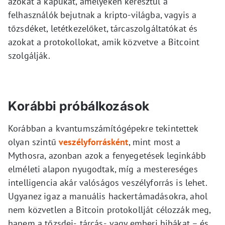
azokat a kapukat, amelyeken keresztül a
felhasználók bejutnak a kripto-világba, vagyis a
tőzsdéket, letétkezelőket, tárcaszolgáltatókat és
azokat a protokollokat, amik közvetve a Bitcoint
szolgálják.
Korábbi próbálkozások
Korábban a kvantumszámítógépekre tekintettek
olyan szintű
veszélyforrásként
, mint most a
Mythosra, azonban azok a fenyegetések leginkább
elméleti alapon nyugodtak, míg a mestereséges
intelligencia akár valóságos veszélyforrás is lehet.
Ugyanez igaz a manuális hackertámadásokra, ahol
nem közvetlen a Bitcoin protokollját célozzák meg,
hanem a tőzsdei-, tárcás-, vagy emberi hibákat – és