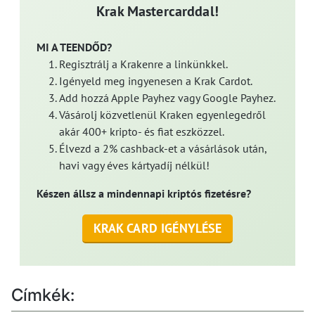
Krak Mastercarddal!
MI A TEENDŐD?
Regisztrálj a Krakenre a linkünkkel.
Igényeld meg ingyenesen a Krak Cardot.
Add hozzá Apple Payhez vagy Google Payhez.
Vásárolj közvetlenül Kraken egyenlegedről
akár 400+ kripto- és fiat eszközzel.
Élvezd a 2% cashback-et a vásárlások után,
havi vagy éves kártyadíj nélkül!
Készen állsz a mindennapi kriptós fizetésre?
KRAK CARD IGÉNYLÉSE
Címkék: