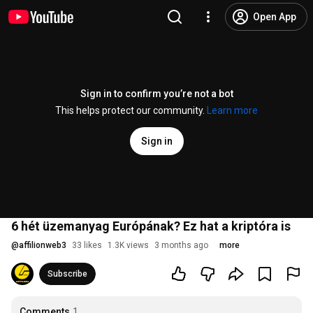
Open App
Sign in to confirm you’re not a bot
This helps protect our community.
Learn more
Sign in
6 hét üzemanyag Európának? Ez hat a kriptóra is
@
affilionweb3
33 likes
1.3K views
3 months ago
more
Subscribe
Comments
1