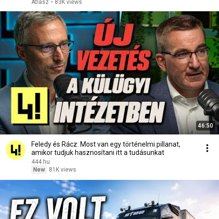
Atlasz
•
83K views
46:50
Feledy és Rácz: Most van egy történelmi pillanat,
amikor tudjuk hasznosítani itt a tudásunkat
444.hu
New
81K views