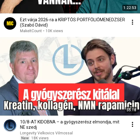
1:22:53
Ezt várja 2026-ra a KRIPTÓS PORTFÓLIÓMENEDZSER
(Szabó Dávid)
MakeItCount
•
10K views
55:18
10/8-AT KIDOBNA – a gyógyszerész elmondja, mit
NE szedj
Longevity Velkovics Vilmossal
New
18K views