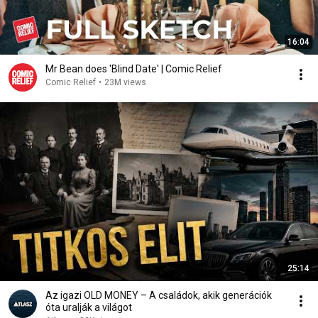
16:04
Mr Bean does 'Blind Date' | Comic Relief
Comic Relief
•
23M views
25:14
Az igazi OLD MONEY – A családok, akik generációk
óta uralják a világot