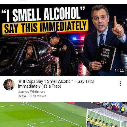
14:22
🚨 If Cops Say "I Smell Alcohol" — Say THIS
Immediately (It's a Trap)
James Whitmore
New
987K views