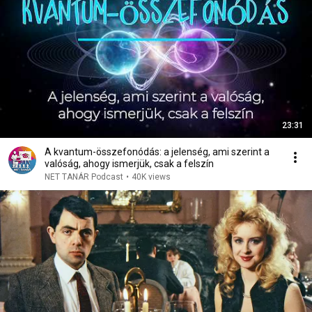
23:31
A kvantum-összefonódás: a jelenség, ami szerint a
valóság, ahogy ismerjük, csak a felszín
NET TANÁR Podcast
•
40K views