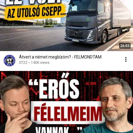
26:02
Átvert a német megbízóm? - FELMONDTAM
ST22
•
140K views