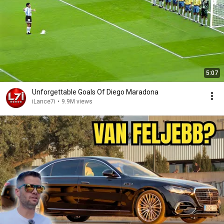
5:07
Unforgettable Goals Of Diego Maradona
iLance7i
•
9.9M views