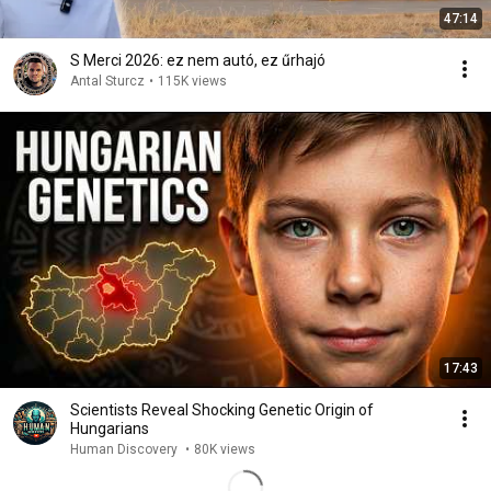
47:14
S Merci 2026: ez nem autó, ez űrhajó
Antal Sturcz
•
115K views
17:43
Scientists Reveal Shocking Genetic Origin of
Hungarians
Human Discovery
•
80K views