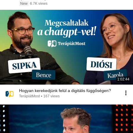
New
6.7K views
1:02:44
Hogyan kerekedjünk felül a digitális függőségen?
TerápiátMost
•
167 views