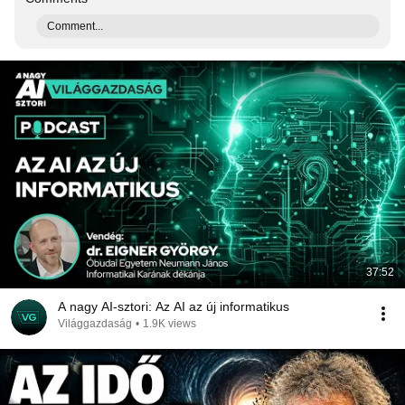
Comment...
37:52
A nagy AI-sztori: Az AI az új informatikus
Világgazdaság
•
1.9K views