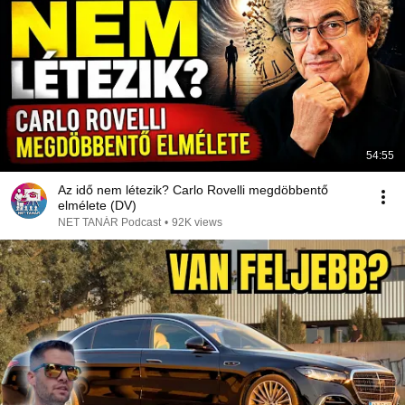
54:55
Az idő nem létezik? Carlo Rovelli megdöbbentő
elmélete (DV)
NET TANÁR Podcast
•
92K views