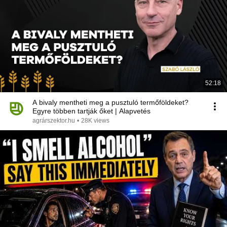
52:18
A bivaly mentheti meg a pusztuló termőföldeket?
Egyre többen tartják őket | Alapvetés
agrárszektor.hu
•
28K views