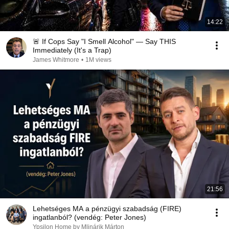
14:22
🚨 If Cops Say "I Smell Alcohol" — Say THIS
Immediately (It's a Trap)
James Whitmore
•
1M views
21:56
Lehetséges MA a pénzügyi szabadság (FIRE)
ingatlanból? (vendég: Peter Jones)
Ypsilon Home by Mlinárik Márton