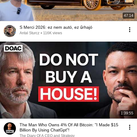
47:14
S Merci 2026: ez nem autó, ez űrhajó
Antal Sturcz
•
116K views
1:39:55
The Man Who Owns 4% Of All Bitcoin: "I Made $15
Billion By Using ChatGpt"!
The Diary Of A CEO and Strategy