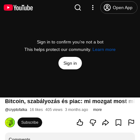
Open App
Sign in to confirm you’re not a bot
This helps protect our community.
Learn more
Sign in
Bitcoin, szabályozás és piac: mi mozgat most min
@
cryptofalka
16 likes
405 views
3 months ago
more
Subscribe
Comments