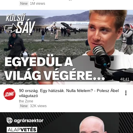
New
1M views
48:41
90 ország. Egy hátizsák. Nulla félelem? - Polesz Ábel
világutazó
the Zone
New
32K views