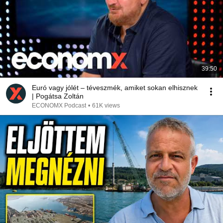
39:50
Euró vagy jólét – téveszmék, amiket sokan elhisznek
| Pogátsa Zoltán
ECONOMX Podcast
•
61K views