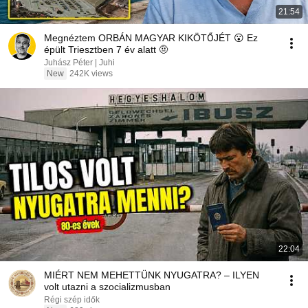
21:54
Megnéztem ORBÁN MAGYAR KIKÖTŐJÉT 😮 Ez
épült Triesztben 7 év alatt 🤨
Juhász Péter | Juhi
New
242K views
22:04
MIÉRT NEM MEHETTÜNK NYUGATRA? – ILYEN
volt utazni a szocializmusban
Régi szép idők