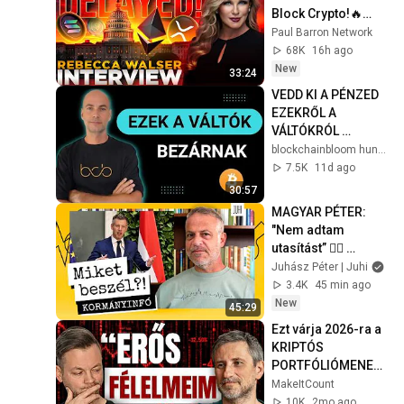
Block Crypto!🔥
Rebecca Walser 
Paul Barron Network
INTERVIEW
68K
16h ago
New
33:24
VEDD KI A PÉNZED 
EZEKRŐL A 
VÁLTÓKRÓL 
[Következő nagy 
blockchainbloom hungary
videó 2026.08.10.]
7.5K
11d ago
30:57
MAGYAR PÉTER: 
"Nem adtam 
utasítást” 🤷‍♂️ 
KÖZMÉDIA, MCC-
Juhász Péter | Juhi
vagyon és az új 
3.4K
45 min ago
államfő 🤔 Miket 
New
45:29
beszél?!
Ezt várja 2026-ra a 
KRIPTÓS 
PORTFÓLIÓMENED
ZSER (Szabó Dávid)
MakeItCount
10K
2mo ago