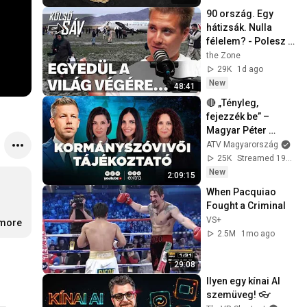
90 ország. Egy 
hátizsák. Nulla 
félelem? - Polesz 
Ábel világutazó
the Zone
29K
1d ago
New
48:41
🔴 „Tényleg, 
fejezzék be” – 
Magyar Péter 
keményen üzent, 
ATV Magyarország
szerinte Orbán a 
25K
Streamed 19h ago
háttérből irányít
New
2:09:15
When Pacquiao 
Fought a Criminal
VS+
.more
2.5M
1mo ago
29:08
Ilyen egy kínai AI 
szemüveg! 👓