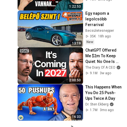
1:22:53
Egy napom a 
legolcsóbb 
Ferrarival
Becsületesnepper
35K
18h ago
New
13:19
ChatGPT Offered 
Me $2m To Keep 
Quiet: No One Is 
Ready For What's 
The Diary Of A CEO
Coming!
9.1M
3w ago
2:00:50
This Happens When 
You Do 25 Push-
Ups Twice A Day
Dr. Sten Ekberg
1.7M
3mo ago
16:33