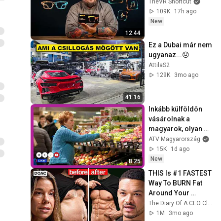
TheVR Shortcut
109K
17h ago
New
12:44
Ez a Dubai már nem 
ugyanaz...😞
AttilaS2
129K
3mo ago
41:16
Inkább külföldön 
vásárolnak a 
magyarok, olyan 
drága itthon az 
ATV Magyarország
élelmiszer
15K
1d ago
New
8:25
THIS Is #1 FASTEST 
Way To BURN Fat 
Around Your 
Organs
The Diary Of A CEO Clips
1M
3mo ago