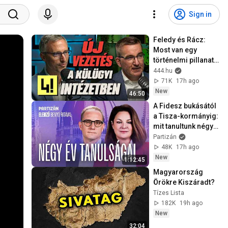
Sign in
Feledy és Rácz: 
Most van egy 
történelmi pillanat, 
amikor tudjuk 
444.hu
hasznosítani itt a 
71K
17h ago
tudásunkat
New
46:50
A Fidesz bukásától 
a Tisza-kormányig: 
mit tanultunk négy 
év alatt? | Utolsó 
Partizán
Elemző
48K
17h ago
New
1:12:45
Magyarország 
Örökre Kiszáradt?
Tízes Lista
182K
19h ago
New
32:04