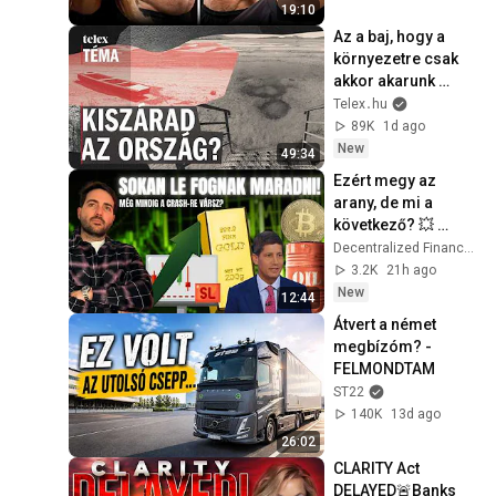
19:10
Az a baj, hogy a 
környezetre csak 
akkor akarunk 
költeni, ha beüt a 
Telex․hu
káosz, pedig nem 
89K
1d ago
kéne sokat
New
49:34
Ezért megy az 
arany, de mi a 
következő? 💥 
Sokan nem látják...
Decentralized Finance Hungary
3.2K
21h ago
New
12:44
Átvert a német 
megbízóm? - 
FELMONDTAM
ST22
140K
13d ago
26:02
CLARITY Act 
DELAYED🚨Banks 