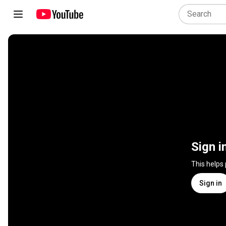
Sign i
This helps
Sign in