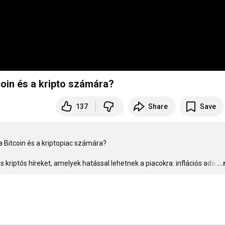
oin és a kripto számára?
137
Share
Save
 Bitcoin és a kriptopiac számára?

riptós híreket, amelyek hatással lehetnek a piacokra: inflációs ada
…
..