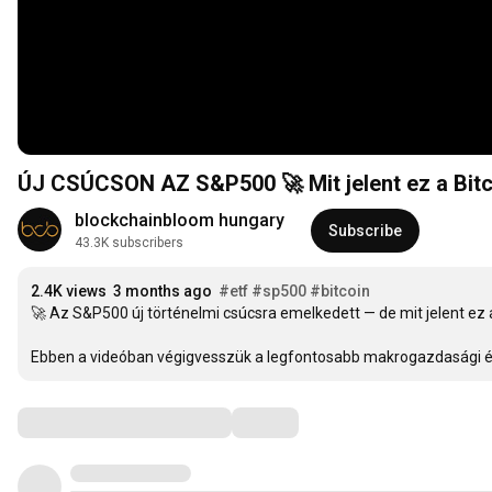
ÚJ CSÚCSON AZ S&P500 🚀 Mit jelent ez a Bitc
blockchainbloom hungary
Subscribe
43.3K subscribers
2.4K views
3 months ago
#etf
#sp500
#bitcoin
🚀 Az S&P500 új történelmi csúcsra emelkedett — de mit jelent ez a
Ebben a videóban végigvesszük a legfontosabb makrogazdasági és k
Comments