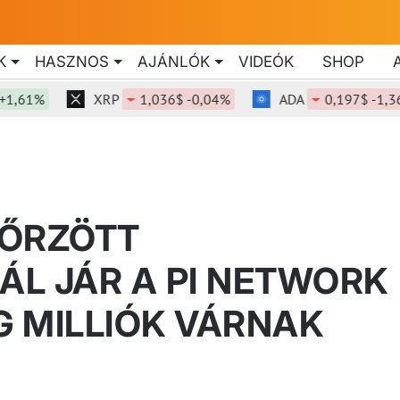
K
HASZNOS
AJÁNLÓK
VIDEÓK
SHOP
1%
XRP
1,036$ -0,04%
ADA
0,197$ -1,36%
NŐRZÖTT
L JÁR A PI NETWORK
G MILLIÓK VÁRNAK