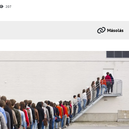
207
Másolás