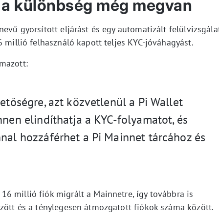
de a különbség még megvan
evű gyorsított eljárást és egy automatizált felülvizsgála
6 millió felhasználó kapott teljes KYC-jóváhagyást.
mazott:
hetőségre, azt közvetlenül a Pi Wallet
nnen elindíthatja a KYC-folyamatot, és
nnal hozzáférhet a Pi Mainnet tárcához és
6 millió fiók migrált a Mainnetre, így továbbra is
rzött és a ténylegesen átmozgatott fiókok száma között.