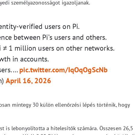
egyedi személyazonosságot igazoljanak.
ntity-verified users on Pi.
rence between Pi’s users and others.
Pi ≠ 1 million users on other networks.
th in accounts.
users.…
pic.twitter.com/IqOqOgScNb
m)
April 16, 2026
osan mintegy 30 külön ellenőrzési lépés történik, hogy
st is lebonyolította a hitelesítők számára. Összesen 26,5