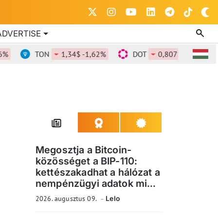
ADVERTISE
TON
1,34$ -1,62%
DOT
0,807$ -1,49%
Megosztja a Bitcoin-
közösséget a BIP-110:
kettészakadhat a hálózat a
nempénzügyi adatok mi...
2026. augusztus 09.
Lelo