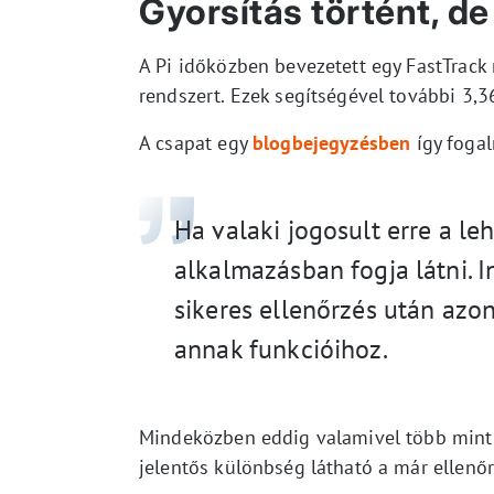
Gyorsítás történt, 
A Pi időközben bevezetett egy FastTrack n
rendszert. Ezek segítségével további 3,3
A csapat egy
blogbejegyzésben
így fogal
Ha valaki jogosult erre a le
alkalmazásban fogja látni. I
sikeres ellenőrzés után azo
annak funkcióihoz.
Mindeközben eddig valamivel több mint 1
jelentős különbség látható a már ellenő