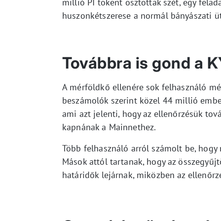
millió PI tokent osztottak szét, egy felad
huszonkétszerese a normál bányászati 
Továbbra is gond a K
A mérföldkő ellenére sok felhasználó még
beszámolók szerint közel 44 millió embern
ami azt jelenti, hogy az ellenőrzésük tová
kapnának a Mainnethez.
Több felhasználó arról számolt be, hogy 
Mások attól tartanak, hogy az összegyűj
határidők lejárnak, miközben az ellenőr