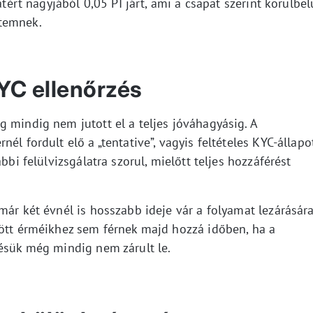
atért nagyjából 0,05 PI járt, ami a csapat szerint körülbel
ütemnek.
YC ellenőrzés
 mindig nem jutott el a teljes jóváhagyásig. A
él fordult elő a „tentative”, vagyis feltételes KYC-állapot
bbi felülvizsgálatra szorul, mielőtt teljes hozzáférést
már két évnél is hosszabb ideje vár a folyamat lezárására
tött érméikhez sem férnek majd hozzá időben, ha a
zésük még mindig nem zárult le.