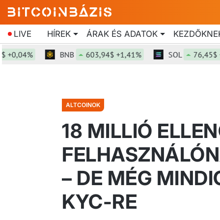
LIVE
HÍREK
ÁRAK ÉS ADATOK
KEZDŐKNE
,04%
BNB
603,94$ +1,41%
SOL
76,45$ +1,6
ALTCOINOK
18 MILLIÓ ELLE
FELHASZNÁLÓNÁ
– DE MÉG MINDI
KYC-RE