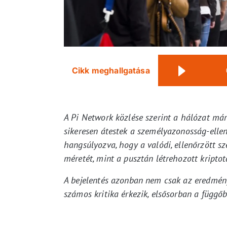
Cikk meghallgatása
A Pi Network közlése szerint a hálózat már
sikeresen átestek a személyazonosság-ellenő
hangsúlyozva, hogy a valódi, ellenőrzött 
méretét, mint a pusztán létrehozott kripto
A bejelentés azonban nem csak az eredmény
számos kritika érkezik, elsősorban a függő