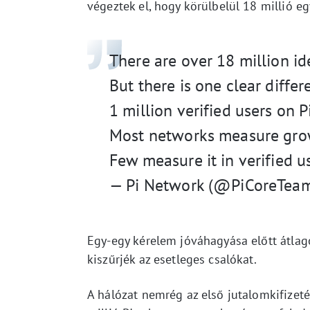
végeztek el, hogy körülbelül 18 millió 
There are over 18 million ide
But there is one clear diffe
1 million verified users on 
Most networks measure grow
Few measure it in verified 
— Pi Network (@PiCoreTea
Egy-egy kérelem jóváhagyása előtt átlag
kiszűrjék az esetleges csalókat.
A hálózat nemrég az első jutalomkifizeté