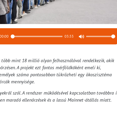
00:00
03:33
 több mint 18 millió olyan felhasználóval rendelkezik, akik
rzésen. A projekt ezt fontos mérföldkőként emeli ki,
személyek száma pontosabban tükrözheti egy ökoszisztéma
tárcák mennyisége.
ekről szól. A rendszer működésével kapcsolatban továbbra i
ben maradó ellenőrzések és a lassú Mainnet-átállás miatt.