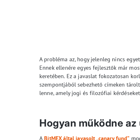
A probléma az, hogy jelenleg nincs egyet
Ennek ellenére egyes fejlesztők már mos
keretében. Ez a javaslat fokozatosan ko
szempontjából sebezhető címeken tárolt b
lenne, amely jogi és filozófiai kérdéseket 
Hogyan működne az 
A
BitMEX által javasolt „canary fund”
mode