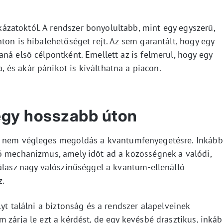
zatoktól. A rendszer bonyolultabb, mint egy egyszerű,
ton is hibalehetőséget rejt. Az sem garantált, hogy egy
ná első célpontként. Emellett az is felmerül, hogy egy
, és akár pánikot is kiválthatna a piacon.
egy hosszabb úton
d nem végleges megoldás a kvantumfenyegetésre. Inkább
ó mechanizmus, amely időt ad a közösségnek a valódi,
válasz nagy valószínűséggel a kvantum-ellenálló
z.
yt találni a biztonság és a rendszer alapelveinek
 zárja le ezt a kérdést, de egy kevésbé drasztikus, inká