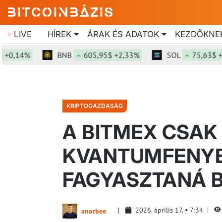
LIVE
HÍREK
ÁRAK ÉS ADATOK
KEZDŐKNE
,14%
BNB
605,95$ +2,33%
SOL
75,63$ +2,27
KRIPTOGAZDASÁG
A BITMEX CSAK
KVANTUMFENY
FAGYASZTANÁ B
2026. április 17.
7:34
anorbee