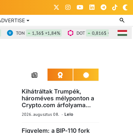
ADVERTISE
TON
1,36$ +1,84%
DOT
0,816$ +0,74%
D
Kihátráltak Trumpék,
hároméves mélyponton a
Crypto.com árfolyama...
2026. augusztus 08.
Lelo
Figyelem: a BIP-110 fork