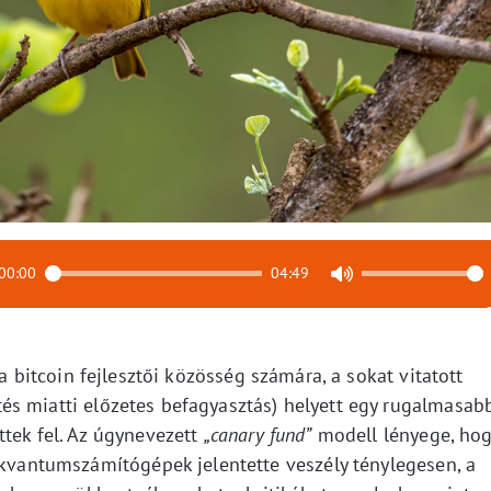
00:00
04:49
 a bitcoin fejlesztői közösség számára, a sokat vitatott
s miatti előzetes befagyasztás) helyett egy rugalmasabb
ttek fel. Az úgynevezett
„canary fund”
modell lényege, ho
 kvantumszámítógépek jelentette veszély ténylegesen, a