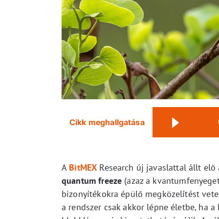
Cikk meghallgatása
A
BitMEX
Research új javaslattal állt elő
quantum freeze
(azaz a kvantumfenyegeté
bizonyítékokra épülő megközelítést vete
a rendszer csak akkor lépne életbe, ha a