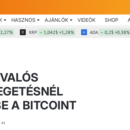
K
HASZNOS
AJÁNLÓK
VIDEÓK
SHOP
%
XRP
1,042$ +1,28%
ADA
0,2$ +0,38%
 VALÓS
EGETÉSNÉL
E A BITCOINT
61