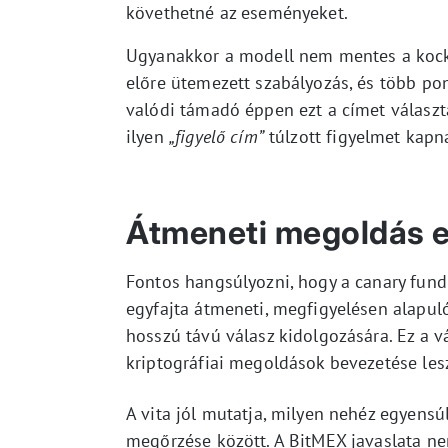
követhetné az eseményeket.
Ugyanakkor a modell nem mentes a kocká
előre ütemezett szabályozás, és több pon
valódi támadó éppen ezt a címet választa
ilyen
„figyelő cím”
túlzott figyelmet kapna
Átmeneti megoldás 
Fontos hangsúlyozni, hogy a canary fun
egyfajta átmeneti, megfigyelésen alapul
hosszú távú válasz kidolgozására. Ez a 
kriptográfiai megoldások bevezetése les
A vita jól mutatja, milyen nehéz egyensúl
megőrzése között. A BitMEX javaslata nem