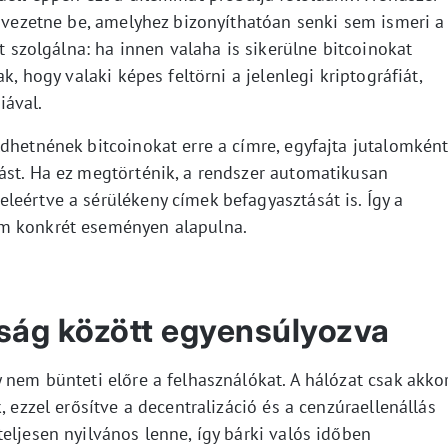
t vezetne be, amelyhez bizonyíthatóan senki sem ismeri a
nt szolgálna: ha innen valaha is sikerülne bitcoinokat
k, hogy valaki képes feltörni a jelenlegi kriptográfiát,
iával.
dhetnének bitcoinokat erre a címre, egyfajta jutalomkén
ást. Ha ez megtörténik, a rendszer automatikusan
leértve a sérülékeny címek befagyasztását is. Így a
em konkrét eseményen alapulna.
ság között egyensúlyozva
 nem bünteti előre a felhasználókat. A hálózat csak akko
, ezzel erősítve a decentralizáció és a cenzúraellenállás
eljesen nyilvános lenne, így bárki valós időben