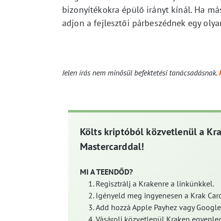
bizonyítékokra épülő irányt kínál. Ha má
adjon a fejlesztői párbeszédnek egy olya
Jelen írás nem minősül befektetési tanácsadásnak.
Költs kriptóból közvetlenül a Kr
Mastercarddal!
MI A TEENDŐD?
Regisztrálj a Krakenre a linkünkkel.
Igényeld meg ingyenesen a Krak Card
Add hozzá Apple Payhez vagy Google
Vásárolj közvetlenül Kraken egyenleg