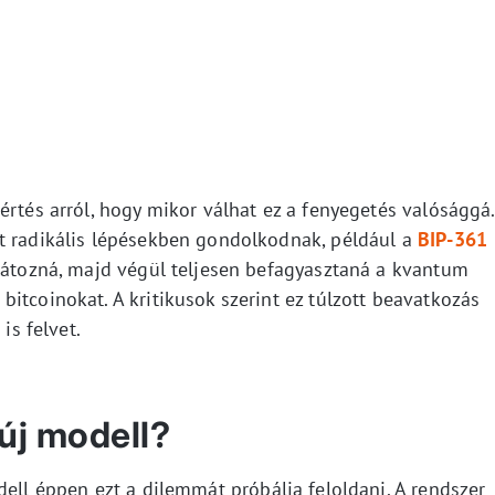
értés arról, hogy mikor válhat ez a fenyegetés valósággá.
t radikális lépésekben gondolkodnak, például a
BIP-361
rlátozná, majd végül teljesen befagyasztaná a kvantum
itcoinokat. A kritikusok szerint ez túlzott beavatkozás
is felvet.
új modell?
ll éppen ezt a dilemmát próbálja feloldani. A rendszer