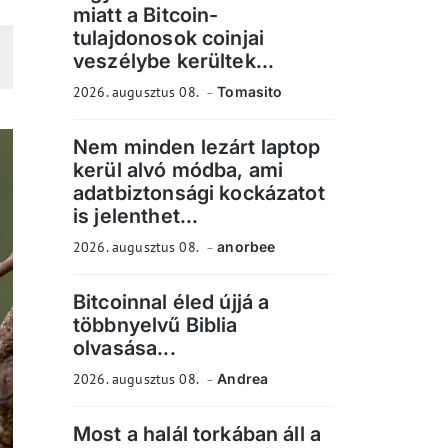
miatt a Bitcoin-
tulajdonosok coinjai
veszélybe kerültek...
2026. augusztus 08.
Tomasito
Nem minden lezárt laptop
kerül alvó módba, ami
adatbiztonsági kockázatot
is jelenthet...
2026. augusztus 08.
anorbee
Bitcoinnal éled újjá a
többnyelvű Biblia
olvasása...
2026. augusztus 08.
Andrea
Most a halál torkában áll a