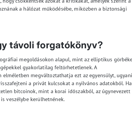
, hogy csökkentsék azokat a kritikákat, amelyek szerint a
tkoznának a hálózat működésébe, miközben a biztonsági
y távoli forgatókönyv?
tográfiai megoldásokon alapul, mint az elliptikus görbék
épekkel gyakorlatilag feltörhetetlenek. A
elméletben megváltoztathatja ezt az egyensúlyt, ugyan
visszafejteni a privát kulcsokat a nyilvános adatokból. Ha
tetlen bitcoinok, mint a korai időszakból, az úgynevezett
 is veszélybe kerülhetnének.