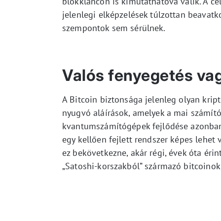
blokkláncon is kimutathatóvá válik. A cél
jelenlegi elképzelések túlzottan beava
szempontok sem sérülnek.
Valós fenyegetés vag
A Bitcoin biztonsága jelenleg olyan krip
nyugvó aláírások, amelyek a mai számítóg
kvantumszámítógépek fejlődése azonban 
egy kellően fejlett rendszer képes lehet 
ez bekövetkezne, akár régi, évek óta érin
„Satoshi-korszakból” származó bitcoinok