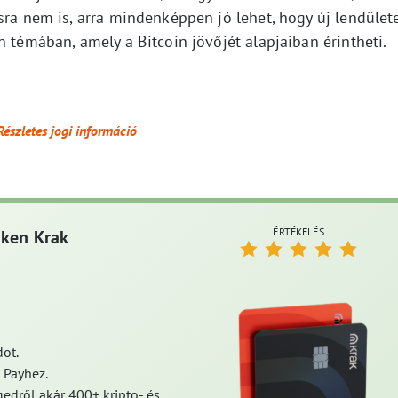
sra nem is, arra mindenképpen jó lehet, hogy új lendület
n témában, amely a Bitcoin jövőjét alapjaiban érintheti.
Részletes jogi információ
ÉRTÉKELÉS
aken Krak
ot.
 Payhez.
edről akár 400+ kripto- és