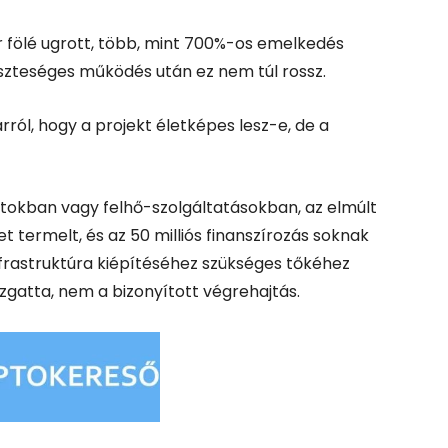
lár fölé ugrott, több, mint 700%-os emelkedés
eszteséges működés után ez nem túl rossz.
ról, hogy a projekt életképes lesz-e, de a
tokban vagy felhő-szolgáltatásokban, az elmúlt
t termelt, és az 50 milliós finanszírozás soknak
nfrastruktúra kiépítéséhez szükséges tőkéhez
zgatta, nem a bizonyított végrehajtás.