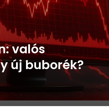
n: valós
y új buborék?