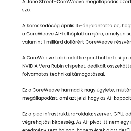
A Jane Street–CoreWeave megállapodás azért f
szó.
A kereskedőcég április 15-én jelentette be, hog
a CoreWeave AI-felhőplatformjára, amelyen saját
valamint 1 milliárd dollárért CoreWeave részvé
A CoreWeave több adatközpontból biztosítja a 
NVIDIA Vera Rubin chipeket, dedikált összekötte
folyamatos technikai támogatással.
Ez a CoreWeave harmadik nagy ügylete, miután 
megállapodást, ami azt jelzi, hogy az AI-kapacit
Ez a piac infrastruktúra-oldala: szerver, GPU,
végrehajtási képesség. Az AI-pivot itt nem egy 
eredmény sem holnap, hanem évek alatt derül 