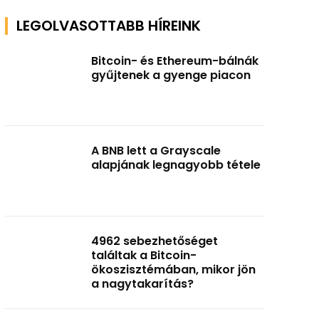
LEGOLVASOTTABB HÍREINK
Bitcoin- és Ethereum-bálnák
gyűjtenek a gyenge piacon
A BNB lett a Grayscale
alapjának legnagyobb tétele
4962 sebezhetőséget
találtak a Bitcoin-
ökoszisztémában, mikor jön
a nagytakarítás?