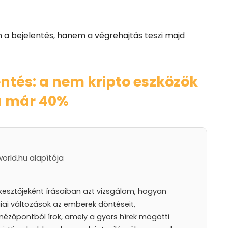
a bejelentés, hanem a végrehajtás teszi majd
lentés: a nem kripto eszközök
a már 40%
world.hu alapítója
rkesztőjeként írásaiban azt vizsgálom, hogyan
iai változások az emberek döntéseit,
nézőpontból írok, amely a gyors hírek mögötti