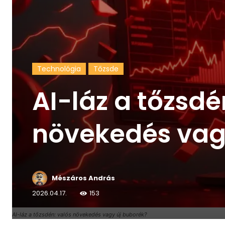
Technológia
Tőzsde
AI-láz a tőzsdé
növekedés vag
Mészáros András
2026.04.17.
153
AI-láz a tőzsdén: valós növekedés vagy új buborék?