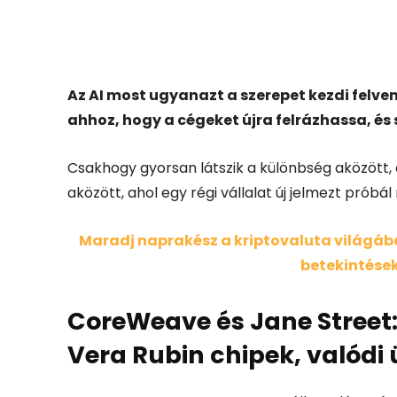
Facebook
X
Az AI most ugyanazt a szerepet kezdi felvenn
ahhoz, hogy a cégeket újra felrázhassa, és
Csakhogy gyorsan látszik a különbség aközött, ah
aközött, ahol egy régi vállalat új jelmezt próbál
Maradj naprakész a kriptovaluta világában
betekintések
CoreWeave és Jane Street: 
Vera Rubin chipek, valódi 