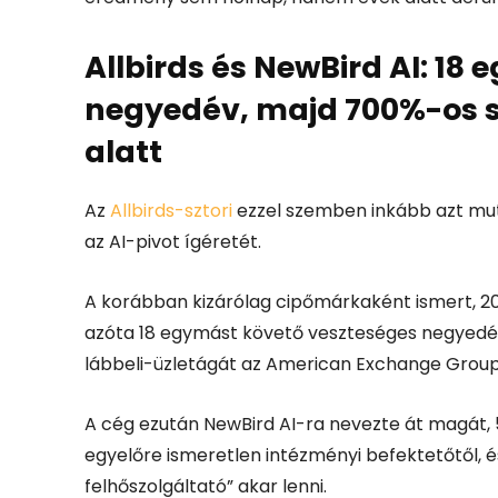
Allbirds és NewBird AI: 18
negyedév, majd 700%-os s
alatt
Az
Allbirds-sztori
ezzel szemben inkább azt mu
az AI-pivot ígéretét.
A korábban kizárólag cipőmárkaként ismert, 20
azóta 18 egymást követő veszteséges negyedéven
lábbeli-üzletágát az American Exchange Groupna
A cég ezután NewBird AI-ra nevezte át magát, 50
egyelőre ismeretlen intézményi befektetőtől, é
felhőszolgáltató” akar lenni.