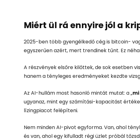
Miért ül rá ennyire jól a 
2025-ben több gyengélkedő cég is bitcoin- vagy
egyszerűen azért, mert trendinek tűnt. Ez néha b
A részvények elsőre kilőttek, de sok esetben vi
hanem a tényleges eredményeket kezdte vizsgá
Az AI-hullám most hasonló mintát mutat: a „
mi
ugyanaz, mint egy számítási-kapacitást érték
lízingpiacot felépíteni.
Nem minden AI-pivot egyforma. Van, ahol tényleg 
és van, ahol egy kifulladt régi üzlet próbál tőzs