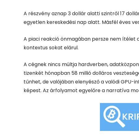
A részvény aznap 3 dollár alatti szintről 17 dol
egyetlen kereskedési nap alatt. Másfél éves v
A piaci reakció önmagában persze nem ítélet ar
kontextus sokat elárul.
A cégnek nincs múltja hardverben, adatközpon
tizenkét hónapban 58 millió dolláros vesztesége
tűnhet, de valójában elenyésző a valódi GPU-i
képest. Az árfolyamot egyelőre a narratíva mo