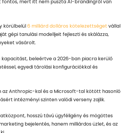
ontos, mert itt nem puszta AI-brandingről van
y körülbelül
6 milliárd dolláros kötelezettséget
vállal
 gépi tanulási modelljeit fejleszti és skálázza,
nyeket vásárolt.
kapacitást, beleértve a 2026-ban piacra kerülő
téssel, egyedi tárolási konfigurációkkal és
az Anthropic-kal és a Microsoft-tal kötött hasonló
ásért intézményi szinten valódi verseny zajlik.
 adatközpont, hosszú távú ügyféligény és mögöttes
marketing bejelentés, hanem milliárdos üzlet, és az
ki.