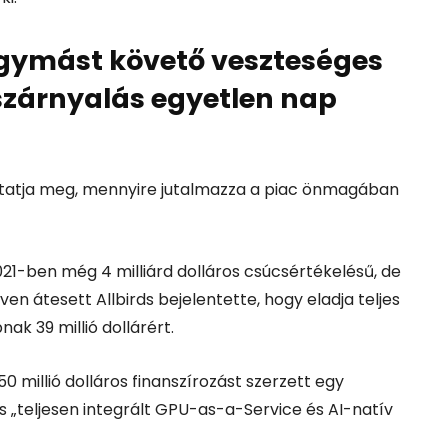
 egymást követő veszteséges
zárnyalás egyetlen nap
tatja meg, mennyire jutalmazza a piac önmagában
21-ben még 4 milliárd dolláros csúcsértékelésű, de
 átesett Allbirds bejelentette, hogy eladja teljes
k 39 millió dollárért.
 millió dolláros finanszírozást szerzett egy
s „teljesen integrált GPU-as-a-Service és AI-natív