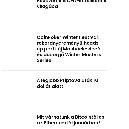
Bevezetés a CFD-kereskedés
világába
CoinPoker Winter Festival:
rekordnyereményű heads-
up parti, új Mosböck-videó
és dübörgő Winter Masters
Series
A legjobb kriptovaluták 10
dollár alatt
Mit várhatunk a Bitcointól és
az Ethereumtól januárban?