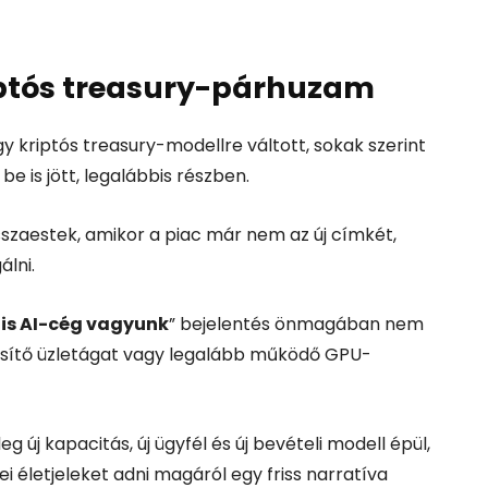
kriptós treasury-párhuzam
 kriptós treasury-modellre váltott, sokak szerint
e is jött, legalábbis részben.
sszaestek, amikor a piac már nem az új címkét,
lni.
 is AI-cég vagyunk
” bejelentés önmagában nem
esítő üzletágat vagy legalább működő GPU-
új kapacitás, új ügyfél és új bevételi modell épül,
dei életjeleket adni magáról egy friss narratíva