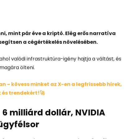
i, mint pár éve a kriptó. Elég erős narratíva
 segítsen a cégértékelés növelésében.
ol valódi infrastruktúra-igény hajtja a váltást, és
 magára ölteni.
 – kövess minket az X-en a legfrissebb hírek,
 és trendekért!🚀
6 milliárd dollár, NVIDIA
ügyfélsor