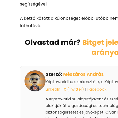
segítségével.
A kettő között a különbséget előbb-utóbb nem 
láthatóvá.
Olvastad már?
Bitget je
arány
Szerző:
Mészáros András
Kriptoworld.hu szerkesztője, a Kripto
LinkedIn
|
X (Twitter)
|
Facebook
A Kriptoworld.hu alapítójaként és sze
alakítják át a gazdasági és technológ
biztonságérzetét és jövőképét. Olyan 