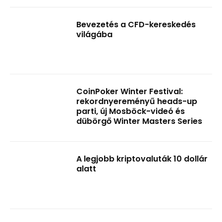
Bevezetés a CFD-kereskedés
világába
CoinPoker Winter Festival:
rekordnyereményű heads-up
parti, új Mosböck-videó és
dübörgő Winter Masters Series
A legjobb kriptovaluták 10 dollár
alatt