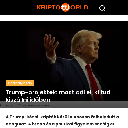
Szabályozás
Trump-projektek: most dől el, ki tud
kiszállni időben
Forrás: worldlibertyfinancial.com
A Trump-közeli kriptók körül alaposan felbolydult a
hangulat. A brand és a politikai figyelem sokáig el