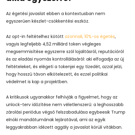
Az égetési javaslat ebben a kontextusban nem
egyszerűen készlet-csökkentési eszköz.
Az opt-in feltételhez kötött
azonnali, 10%-os égetés
,
vagyis legfeljebb 4,52 milliárd token végleges
megsemmisítése egyszerre szól lojalitásról, reputációról
és az eladási nyomás kontrollálásáról: aki elfogadja az új
feltételeket, és elégeti a tokenjei egy tizedét, azzal jelzi,
hogy hosszú távon elkötelezett, és ezzel politikai
védelmet is kap a projektben.
A kritikusok ugyanakkor felhívják a figyelmet, hogy az
unlock-terv időzítése nem véletlenszerű: a leghosszabb
zárolási periódus végső felszabadulása egybeesik Trump
elnöki mandátumának lejáratával, ami az egyik
leggyakrabban idézett aggály a javaslat körüli vitákban.