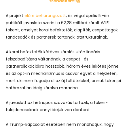
trendekért!🚀
A projekt
előre beharangozott
, és végül április 15-én
publikált javaslata szerint a 62,28 milliárd zárolt WLFI
tokent, amelyet korai befektetők, alapítók, csapattagok,
tanácsadók és partnerek tartanak, átstrukturálnák.
A korai befektetők kétéves zárolás után lineáris
felszabadításra váltanának, a csapat- és
partnerallokációkra hosszabb, három éves lekötés jönne,
és az opt-in mechanizmus is csavar egyet a helyzeten,
mert aki nem fogadja el az új feltételeket, annak tokenjei
határozatlan ideig zárolva maradna.
A javaslathoz hétnapos szavazás tartozik, a token-
tulajdonosoknak ennyi idejük van dönteni.
A Trump-kapcsolat esetében nem mondhatjuk, hogy