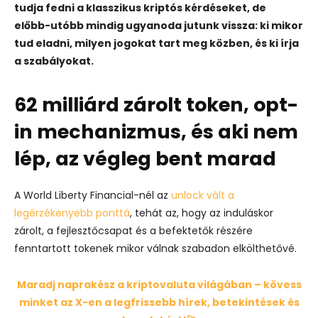
tudja fedni a klasszikus kriptós kérdéseket, de
előbb-utóbb mindig ugyanoda jutunk vissza: ki mikor
tud eladni, milyen jogokat tart meg közben, és ki írja
a szabályokat.
62 milliárd zárolt token, opt-
in mechanizmus, és aki nem
lép, az végleg bent marad
A World Liberty Financial-nél az
unlock vált a
legérzékenyebb ponttá
, tehát az, hogy az induláskor
zárolt, a fejlesztőcsapat és a befektetők részére
fenntartott tokenek mikor válnak szabadon elkölthetővé.
Maradj naprakész a kriptovaluta világában – kövess
minket az X-en a legfrissebb hírek, betekintések és