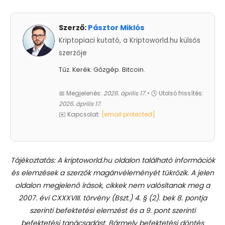
Szerző:
Pásztor Miklós
Kriptopiaci kutató, a Kriptoworld.hu külsős
szerzője
Tűz. Kerék. Gőzgép. Bitcoin.
📅 Megjelenés:
2026. április 17.
• 🕓 Utolsó frissítés:
2026. április 17.
✉️ Kapcsolat:
[email protected]
Tájékoztatás: A kriptoworld.hu oldalon található információk
és elemzések a szerzők magánvéleményét tükrözik. A jelen
oldalon megjelenő írások, cikkek nem valósítanak meg a
2007. évi CXXXVIII. törvény (Bszt.) 4. § (2). bek 8. pontja
szerinti befektetési elemzést és a 9. pont szerinti
befektetési tanácsadást.
Bármely befektetési döntés