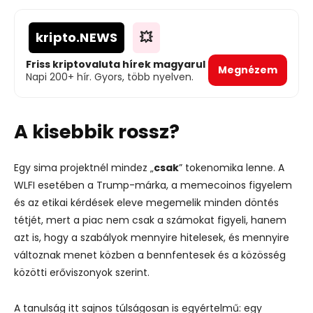
kripto
.NEWS
💥
Friss kriptovaluta hírek magyarul
Megnézem
Napi 200+ hír. Gyors, több nyelven.
A kisebbik rossz?
Egy sima projektnél mindez „
csak
” tokenomika lenne. A
WLFI esetében a Trump-márka, a memecoinos figyelem
és az etikai kérdések eleve megemelik minden döntés
tétjét, mert a piac nem csak a számokat figyeli, hanem
azt is, hogy a szabályok mennyire hitelesek, és mennyire
változnak menet közben a bennfentesek és a közösség
közötti erőviszonyok szerint.
A tanulság itt sajnos túlságosan is egyértelmű: egy