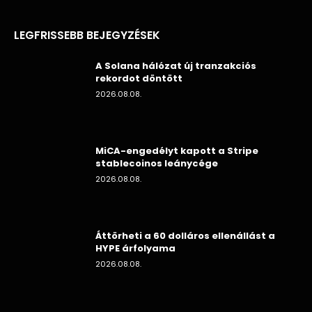
LEGFRISSEBB BEJEGYZÉSEK
A Solana hálózat új tranzakciós
rekordot döntött
2026.08.08.
MiCA-engedélyt kapott a Stripe
stablecoinos leánycége
2026.08.08.
Áttörheti a 60 dolláros ellenállást a
HYPE árfolyama
2026.08.08.