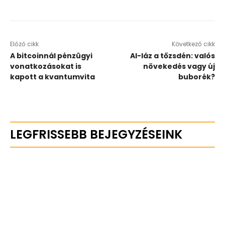
Előző cikk
Következő cikk
A bitcoinnál pénzügyi
AI-láz a tőzsdén: valós
vonatkozásokat is
növekedés vagy új
kapott a kvantumvita
buborék?
LEGFRISSEBB BEJEGYZÉSEINK