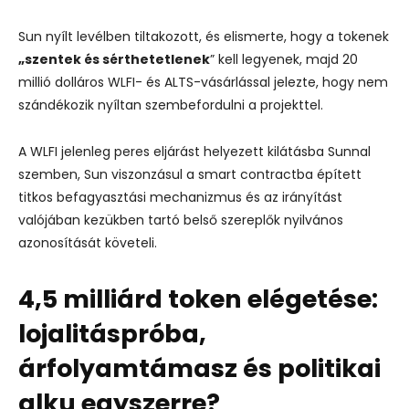
Sun nyílt levélben tiltakozott, és elismerte, hogy a tokenek
„szentek és sérthetetlenek
” kell legyenek, majd 20
millió dolláros WLFI- és ALTS-vásárlással jelezte, hogy nem
szándékozik nyíltan szembefordulni a projekttel.
A WLFI jelenleg peres eljárást helyezett kilátásba Sunnal
szemben, Sun viszonzásul a smart contractba épített
titkos befagyasztási mechanizmus és az irányítást
valójában kezükben tartó belső szereplők nyilvános
azonosítását követeli.
4,5 milliárd token elégetése:
lojalitáspróba,
árfolyamtámasz és politikai
alku egyszerre?