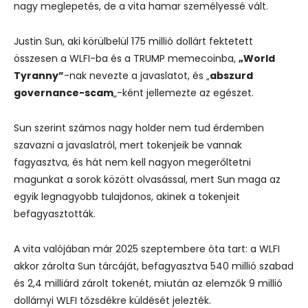
nagy meglepetés, de a vita hamar személyessé vált.
Justin Sun, aki körülbelül 175 millió dollárt fektetett
összesen a WLFI-ba és a TRUMP memecoinba,
„World
Tyranny”
-nak nevezte a javaslatot, és „
abszurd
governance-scam
„-ként jellemezte az egészet.
Sun szerint számos nagy holder nem tud érdemben
szavazni a javaslatról, mert tokenjeik be vannak
fagyasztva, és hát nem kell nagyon megerőltetni
magunkat a sorok között olvasással, mert Sun maga az
egyik legnagyobb tulajdonos, akinek a tokenjeit
befagyasztották.
A vita valójában már 2025 szeptembere óta tart: a WLFI
akkor zárolta Sun tárcáját, befagyasztva 540 millió szabad
és 2,4 milliárd zárolt tokenét, miután az elemzők 9 millió
dollárnyi WLFI tőzsdékre küldését jelezték.