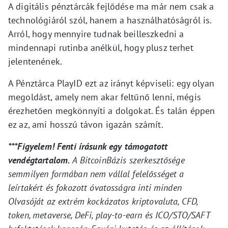
A digitális pénztárcák fejlődése ma már nem csak a
technológiáról szól, hanem a használhatóságról is.
Arról, hogy mennyire tudnak beilleszkedni a
mindennapi rutinba anélkül, hogy plusz terhet
jelentenének.
A Pénztárca PlayID ezt az irányt képviseli: egy olyan
megoldást, amely nem akar feltűnő lenni, mégis
érezhetően megkönnyíti a dolgokat. És talán éppen
ez az, ami hosszú távon igazán számít.
***Figyelem! Fenti írásunk egy támogatott
vendégtartalom.
A BitcoinBázis szerkesztősége
semmilyen formában nem vállal felelősséget a
leírtakért és fokozott óvatosságra inti minden
Olvasóját az extrém kockázatos kriptovaluta, CFD,
token, metaverse, DeFi, play-to-earn és ICO/STO/SAFT