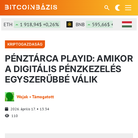
ETH
1 918,94$ +0,26%
BNB
595,66$ +0,87%
KRIPTOGAZDASÁG
PÉNZTÁRCA PLAYID: AMIKOR
A DIGITÁLIS PÉNZKEZELÉS
EGYSZERŰBBÉ VÁLIK
Wojak • Támogatott
2026. április 17.
13:34
110