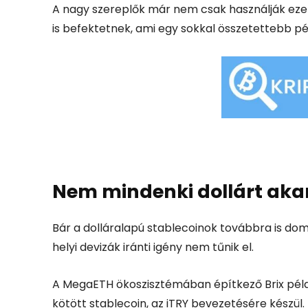
A nagy szereplők már nem csak használják ez
is befektetnek, ami egy sokkal összetettebb pén
Nem mindenki dollárt aka
Bár a dolláralapú stablecoinok továbbra is domin
helyi devizák iránti igény nem tűnik el.
A MegaETH ökoszisztémában építkező Brix például
kötött stablecoin, az iTRY bevezetésére készül.