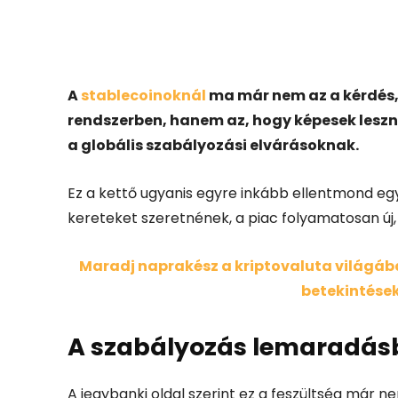
Facebook
X
A
stablecoinoknál
ma már nem az a kérdés,
rendszerben, hanem az, hogy képesek leszne
a globális szabályozási elvárásoknak.
Ez a kettő ugyanis egyre inkább ellentmond 
kereteket szeretnének, a piac folyamatosan új, 
Maradj naprakész a kriptovaluta világában
betekintések
A szabályozás lemaradás
A jegybanki oldal szerint ez a feszültség már 