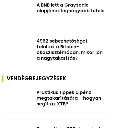
A BNB lett a Grayscale
alapjának legnagyobb tétele
4962 sebezhetőséget
találtak a Bitcoin-
ökoszisztémában, mikor jön
a nagytakarítás?
VENDÉGBEJEGYZÉSEK
Praktikus tippek a pénz
megtakarítására – hogyan
segít az XTB?