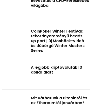
Bevezetés a CFD-kereskedés
világába
CoinPoker Winter Festival:
rekordnyereményű heads-
up parti, új Mosböck-videó
és dübörgő Winter Masters
Series
A legjobb kriptovaluták 10
dollár alatt
Mit várhatunk a Bitcointól és
az Ethereumtól januárban?