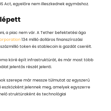
US Act, egyelőre nem illeszkednek egymáshoz.
lépett
ni, a piac nem vár. A
Tether
befektetési ága
orporation
134 millió dolláros finanszírozási
zmillió token és stablecoin is gazdát cserélt.
éma köré épít infrastruktúrát, és már most több
nálat jelentős részét jelenti.
coinok szerepe már messze túlmutat az egyszerű
gyi eszközként jelennek meg, amelyek egyszerre
lő struktúraként és technológiai