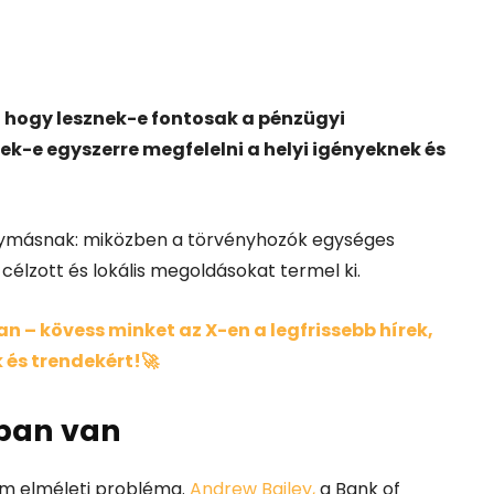
 hogy lesznek-e fontosak a pénzügyi
k-e egyszerre megfelelni a helyi igényeknek és
egymásnak: miközben a törvényhozók egységes
célzott és lokális megoldásokat termel ki.
 – kövess minket az X-en a legfrissebb hírek,
 és trendekért!🚀
ban van
nem elméleti probléma.
Andrew Bailey,
a Bank of