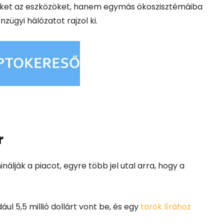
eket az eszközöket, hanem egymás ökoszisztémáiba
zügyi hálózatot rajzol ki.
r
álják a piacot, egyre több jel utal arra, hogy a
 5,5 millió dollárt vont be, és egy
török lírához