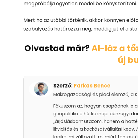
megpróbálja egyetlen modellbe kényszeríteni.
Mert ha az utóbbi történik, akkor könnyen előf
szabályozás határozza meg, meddig jut el a sta
Olvastad már?
AI-láz a t
új b
Szerző:
Farkas Bence
Makrogazdasági és piaci elemző, a Kr
Fókuszom az, hogyan csapódnak le a k
geopolitika a hétköznapi pénzügyi dö
„árjóslásban” utazom, hanem a hátté
likviditás és a kockázatvállalási kedv
logika: mi változott, mi miért fontos, 