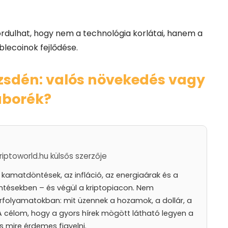
ordulhat, hogy nem a technológia korlátai, hanem a
blecoinok fejlődése.
őzsdén: valós növekedés vagy
uborék?
iptoworld.hu külsős szerzője
amatdöntések, az infláció, az energiaárak és a
ntésekben – és végül a kriptopiacon. Nem
rfolyamatokban: mit üzennek a hozamok, a dollár, a
. A célom, hogy a gyors hírek mögött látható legyen a
és mire érdemes figyelni.