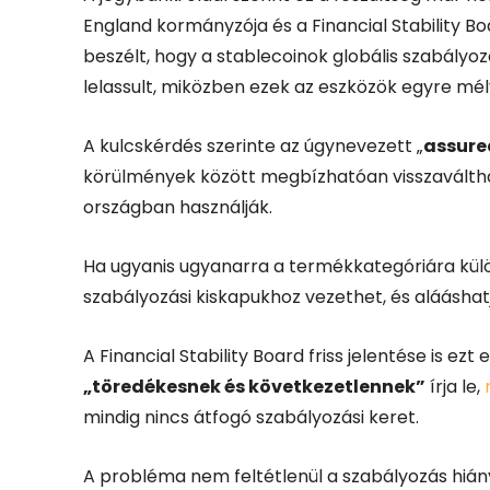
England kormányzója és a Financial Stability Bo
beszélt, hogy a stablecoinok globális szabály
lelassult, miközben ezek az eszközök egyre m
A kulcskérdés szerinte az úgynevezett „
assure
körülmények között megbízhatóan visszaválthat
országban használják.
Ha ugyanis ugyanarra a termékkategóriára kü
szabályozási kiskapukhoz vezethet, és alááshat
A Financial Stability Board friss jelentése is ezt
„töredékesnek és következetlennek”
írja le,
mindig nincs átfogó szabályozási keret.
A probléma nem feltétlenül a szabályozás hiá