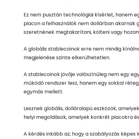
Ez nem pusztán technológiai kísérlet, hanem eg
piacon a felhasználók nem dollárban akarnak g
szeretnének megtakarítani, költeni vagy hozam
A globális stablecoinok erre nem mindig kínáln
megjelenése szinte elkerülhetetlen.
A stablecoinok jövője valószínűleg nem egy eg
működő rendszer lesz, hanem egy sokkal réteg
egymás mellett.
Lesznek globális, dolláralapú eszközök, amelyek
helyi megoldások, amelyek konkrét piacokra és
A kérdés inkább az, hogy a szabályozás képes l