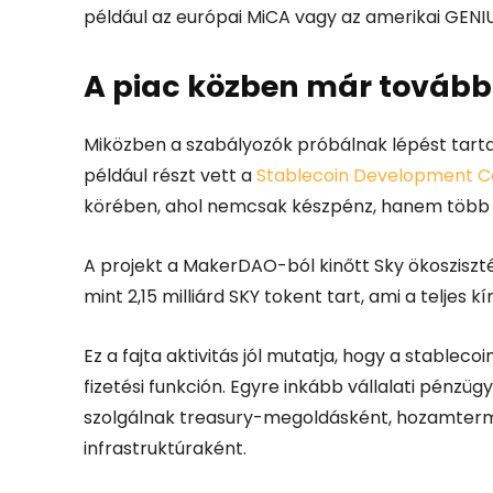
például az európai MiCA vagy az amerikai GENI
A piac közben már tovább
Miközben a szabályozók próbálnak lépést tarta
például részt vett a
Stablecoin Development C
körében, ahol nemcsak készpénz, hanem több szá
A projekt a MakerDAO-ból kinőtt Sky ökosziszt
mint 2,15 milliárd SKY tokent tart, ami a teljes kí
Ez a fajta aktivitás jól mutatja, hogy a stable
fizetési funkción. Egyre inkább vállalati pénzü
szolgálnak treasury-megoldásként, hozamterme
infrastruktúraként.