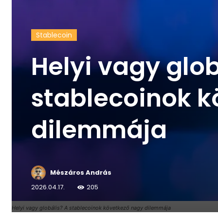
Stablecoin
Helyi vagy glob
stablecoinok 
dilemmája
Mészáros András
2026.04.17.
205
Helyi vagy globális? A stablecoinok következő nagy dilemmája