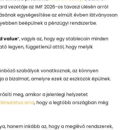
ard vezetője az IMF 2026-os tavaszi ülésén arról
ozásának egységesítése az elmúlt évben látványosan
élyebben beépülnek a pénzügyi rendszerbe.
d value
”, vagyis az, hogy egy stablecoin minden
ó legyen, függetlenül attól, hogy melyik
lönböző szabályok vonatkoznak, az könnyen
ja a bizalmat, amelyre ezek az eszközök épülnek.
 erősíti meg, amikor a jelenlegi helyzetet
rámutatva arra
, hogy a legtöbb országban még
nya, hanem inkább az, hogy a meglévő rendszerek,