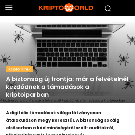
Kripto hírek
A biztonság új frontja: már a felvételnél
kezdődnek a támadások a
kriptoiparban
A biztonság új frontja: már a felvételnél kezdődnek a támadások a kriptoiparban
A digitális támadások világa látványosan
átalakuláson megy keresztül. A biztonság sokáig
elsősorban a kód minőségéről szólt: auditokról,