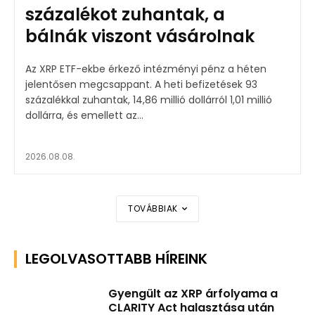
százalékot zuhantak, a
bálnák viszont vásárolnak
Az XRP ETF-ekbe érkező intézményi pénz a héten
jelentősen megcsappant. A heti befizetések 93
százalékkal zuhantak, 14,86 millió dollárról 1,01 millió
dollárra, és emellett az...
2026.08.08.
TOVÁBBIAK
LEGOLVASOTTABB HÍREINK
Gyengült az XRP árfolyama a
CLARITY Act halasztása után