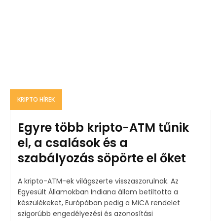
KRIPTO HÍREK
Egyre több kripto-ATM tűnik
el, a csalások és a
szabályozás söpörte el őket
A kripto-ATM-ek világszerte visszaszorulnak. Az
Egyesült Államokban Indiana állam betiltotta a
készülékeket, Európában pedig a MiCA rendelet
szigorúbb engedélyezési és azonosítási