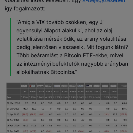
volatilitási index esetében. Egy
X-bejegyzésében
így fogalmazott:
“Amíg a VIX tovább csökken, egy új
egyensúlyi állapot alakul ki, ahol az olaj
volatilitása mérséklődik, az arany volatilitása
pedig jelentősen visszaesik. Mit fogunk látni?
Több beáramlást a Bitcoin ETF-ekbe, mivel
az intézményi befektetők nagyobb arányban
allokálhatnak Bitcoinba.”