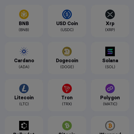
BNB
USD Coin
Xrp
(BNB)
(USDC)
(XRP)
Cardano
Dogecoin
Solana
(ADA)
(DOGE)
(SOL)
Litecoin
Tron
Polygon
(LTC)
(TRX)
(MATIC)