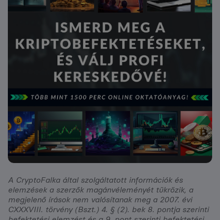
A CryptoFalka által szolgáltatott információk és
elemzések a szerzők magánvéleményét tükrözik, a
megjelenő írások nem valósítanak meg a 2007. évi
CXXXVIII. törvény (Bszt.) 4. § (2). bek 8. pontja szerinti
befektetési elemzést és a 9. pont szerinti befektetési