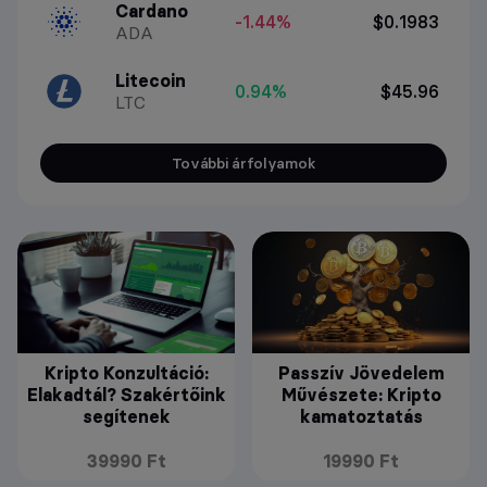
Cardano
-1.44%
$0.1983
ADA
Litecoin
0.94%
$45.96
LTC
További árfolyamok
Kripto Konzultáció:
Passzív Jövedelem
Elakadtál? Szakértőink
Művészete: Kripto
segítenek
kamatoztatás
39990 Ft
19990 Ft