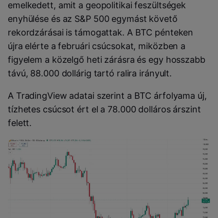
emelkedett, amit a geopolitikai feszültségek
enyhülése és az S&P 500 egymást követő
rekordzárásai is támogattak. A BTC pénteken
újra elérte a februári csúcsokat, miközben a
figyelem a közelgő heti zárásra és egy hosszabb
távú, 88.000 dollárig tartó ralira irányult.
A TradingView adatai szerint a BTC árfolyama új,
tízhetes csúcsot ért el a 78.000 dolláros árszint
felett.