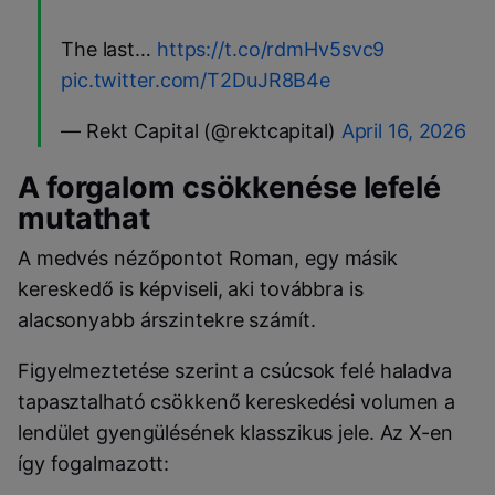
The last…
https://t.co/rdmHv5svc9
pic.twitter.com/T2DuJR8B4e
— Rekt Capital (@rektcapital)
April 16, 2026
A forgalom csökkenése lefelé
mutathat
A medvés nézőpontot Roman, egy másik
kereskedő is képviseli, aki továbbra is
alacsonyabb árszintekre számít.
Figyelmeztetése szerint a csúcsok felé haladva
tapasztalható csökkenő kereskedési volumen a
lendület gyengülésének klasszikus jele. Az X-en
így fogalmazott: