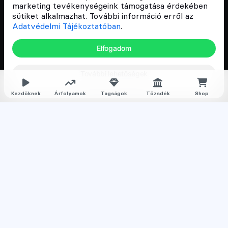
és vállalatok digitális oktatását és fejlődését.
marketing tevékenységeink támogatása érdekében
sütiket alkalmazhat. További információ erről az
Adatvédelmi Tájékoztatóban
.
Oldalak
Elfogadom
Hírek
További lehetőségek
Árfolyamok
Rólunk
Kezdőknek
Árfolyamok
Tagságok
Tőzsdék
Shop
Karrier
Media
Oktatás
Bevezető cikkek
Kriptovaluta ismertetők
Kriptovaluta vásárlás
Oktató anyagok