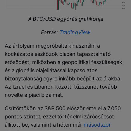
A BTC/USD egyórás grafikonja
Forrás:
TradingView
Az árfolyam megpróbálta kihasználni a
kockázatos eszközök piacán tapasztalható
erősödést, miközben a geopolitikai feszültségek
és a globális olajellátással kapcsolatos
bizonytalanság egyre inkább beépült az árakba.
Az Izrael és Libanon közötti tűzszünet tovább
növelte a piaci bizalmat.
Csütörtökön az S&P 500 először érte el a 7.050
pontos szintet, ezzel történelmi zárócsúcsot
állított be, valamint a héten már
másodszor