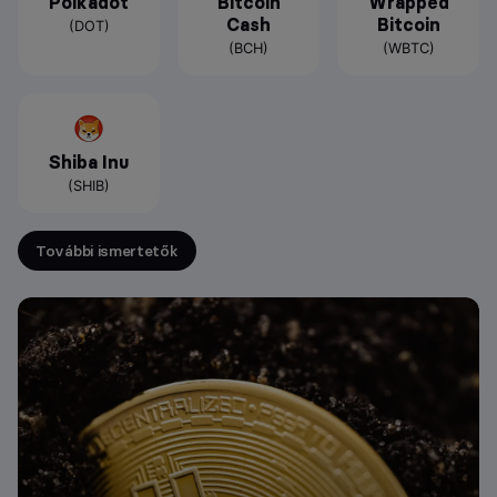
Polkadot
Bitcoin
Wrapped
Cash
Bitcoin
(DOT)
(BCH)
(WBTC)
Shiba Inu
(SHIB)
További ismertetők