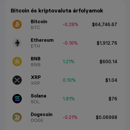
Bitcoin és kriptovaluta árfolyamok
Bitcoin
-0.28%
$64,746.67
BTC
Ethereum
-0.16%
$1,912.76
ETH
BNB
1.21%
$600.14
BNB
XRP
0.10%
$1.04
XRP
Solana
1.81%
$76
SOL
Dogecoin
-0.21%
$0.06998
DOGE