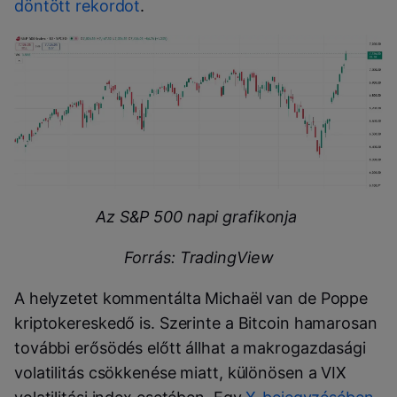
döntött rekordot
.
Az S&P 500 napi grafikonja
Forrás: TradingView
A helyzetet kommentálta Michaël van de Poppe
kriptokereskedő is. Szerinte a Bitcoin hamarosan
további erősödés előtt állhat a makrogazdasági
volatilitás csökkenése miatt, különösen a VIX