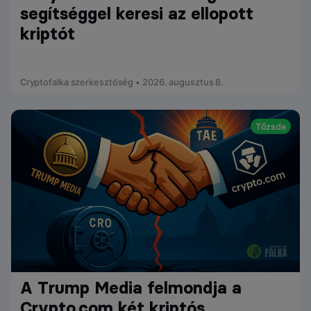
segítséggel keresi az ellopott
kriptót
Cryptofalka szerkesztőség • 2026. augusztus 8.
Tőzsde
A Trump Media felmondja a
Crypto.com két kriptós