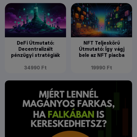
DeFi Útmutató:
NFT Teljeskörű
Decentralizált
Útmutató: Így vágj
pénzügyi stratégiák
bele az NFT piacba
34990 Ft
19990 Ft