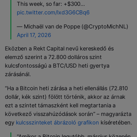
This week, so far: +$300…
pic.twitter.com/lxd3G6CBq6
— Michaël van de Poppe (@CryptoMichNL)
April 17, 2026
Eközben a Rekt Capital nevű kereskedő és
elemző szerint a 72.800 dolláros szint
kulcsfontosságú a BTC/USD heti gyertya
zárásánál.
“Ha a Bitcoin heti zárása a heti ellenállás (72.810
dollár, kék szint) fölött történik, akkor az árnak
ezt a szintet támaszként kell megtartania a
következő visszahúzódások során” – magyarázta
egy
kulcsszinteket ábrázoló grafikon
kíséretében.
“Amikor a Bitcoin legutóbb, március közepén