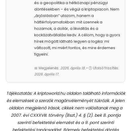
és a geopolitika a hétköznapi pénzügyi
döntésekben – és végül a kriptopiacon. Nem
„árjóslásban” utazom, hanem a
háttérfolyamatokban: mit üzennek a
hozamok, a dollár, a likviditás és a
kockázatvállalási kedv. A célom, hogy a gyors
hírek mögött látható legyen a logika: mi
változott, mi miért fontos, és mire érdemes
figyelni.
📅 Megjelenés:
2026. április 18.
• 🕓 Utolsó frissítés:
2026. április 17.
Tájékoztatás: A kriptoworld.hu oldalon található információk
és elemzések a szerzők magánvéleményét tükrözik. A jelen
oldalon megjelenő írások, cikkek nem valósítanak meg a
2007. évi CXXXVIII. törvény (Bszt.) 4. § (2). bek 8. pontja
szerinti befektetési elemzést és a 9. pont szerinti
befektetési tanácsadást.
Bármely befektetési döntés