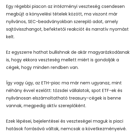
Egy régebbi piacon az intézményi veszteség csendesen
megbújt a könyvelési tételek között, ma viszont már
nyilvános, SEC-beadványokban szereplő adat, amely
sajtóvisszhangot, befektetői reakciót és narratív nyomást
kelt.
Ez egyszerre hathat bullishnak de akár magyarázkodásnak
is, hogy ekkora veszteség mellett miért is gondolják a
cégek, hogy minden rendben van.
Így vagy úgy, az ETH-piac ma már nem ugyanaz, mint
néhány évvel ezelőtt: tőzsdei vállalatok, spot ETF-ek és
nyilvánosan elszámoltatható treasury-cégek is benne
vannak, megpedig aktív szereplőként.
Ezek lépései, bejelentései és veszteségei maguk is piaci
hatások forrásává váltak, nemcsak a következményeivé.