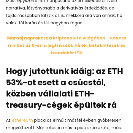
Most egyszerre lett hangosabb az emelkedésről szóló
narratíva, látványosabb a derivatívás érdeklődés, de
fájdalmasabban látszik az is, mekkora ára van annak, ha
valaki túl korán és túl nagyban fogad.
Maradj naprakész a kriptovaluta világában – kövess
minket az X-en a legfrissebb hírek, betekintések és
trendekért!🚀
Hogy jutottunk idáig: az ETH
53%-ot esett a csúcstól,
közben vállalati ETH-
treasury-cégek épültek rá
Az
ethereum
piaca az elmúlt másfél évben gyökeresen
megváltozott. Már teljesen más a piac szerkezete, más,