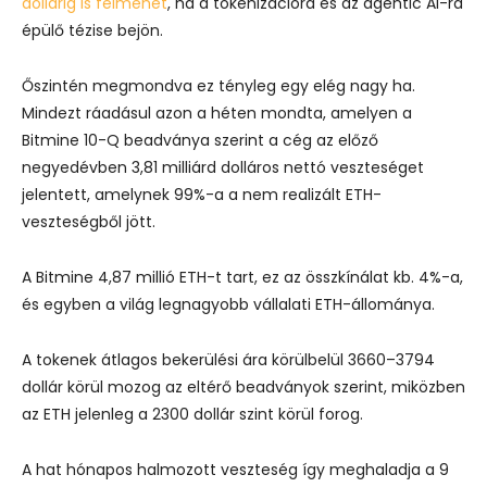
dollárig is felmehet
, ha a tokenizációra és az agentic AI-ra
épülő tézise bejön.
Őszintén megmondva ez tényleg egy elég nagy ha.
Mindezt ráadásul azon a héten mondta, amelyen a
Bitmine 10-Q beadványa szerint a cég az előző
negyedévben 3,81 milliárd dolláros nettó veszteséget
jelentett, amelynek 99%-a a nem realizált ETH-
veszteségből jött.
A Bitmine 4,87 millió ETH-t tart, ez az összkínálat kb. 4%-a,
és egyben a világ legnagyobb vállalati ETH-állománya.
A tokenek átlagos bekerülési ára körülbelül 3660–3794
dollár körül mozog az eltérő beadványok szerint, miközben
az ETH jelenleg a 2300 dollár szint körül forog.
A hat hónapos halmozott veszteség így meghaladja a 9