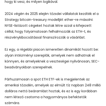
hogy ki vesz, és milyen logikával.
2024 végén és 2025 elején tőzsdei vállalatok kezdték el a
Strategy bitcoin-treasury modelljét ether-re másolni:
NYSE-listázott cégeket hoztak létre azzal a kifejezett
céllal, hogy folyamatosan felhalmozzák az ETH-t, és
részvénykibocsátással finanszírozzák a vásárlást.
Ez egy, a régebbi piacon ismeretlen dinamikát hozott be:
olyan intézményi szereplők, amelyek nem adhatnak el
könnyen, és amelyeknek a veszteségei nyilvánosan, SEC-
beadványokban szerepelnek.
Párhuzamosan a spot ETH ETF-ek is megjelentek az
amerikai tőzsdén, amelyek az elmúlt tíz napban 248 millió
dolláros nettó beáramlást hoztak, és ez is egy korábban
nem létező csatorna a hagyományos befektetők
számára.