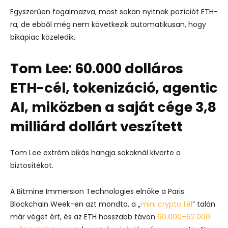
Egyszerűen fogalmazva, most sokan nyitnak pozíciót ETH-
ra, de ebből még nem következik automatikusan, hogy
bikapiac közeledik.
Tom Lee: 60.000 dolláros
ETH-cél, tokenizáció, agentic
AI, miközben a saját cége 3,8
milliárd dollárt veszített
Tom Lee extrém bikás hangja sokaknál kiverte a
biztosítékot.
A Bitmine Immersion Technologies elnöke a Paris
Blockchain Week-en azt mondta, a „
mini crypto tél
” talán
már véget ért, és az ETH hosszabb távon
60.000–62.000