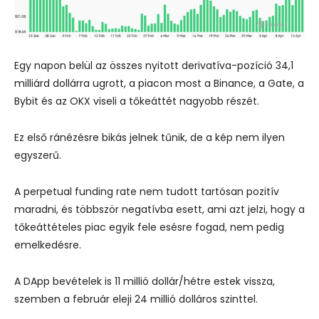
Egy napon belül az összes nyitott derivatíva-pozíció 34,1
milliárd dollárra ugrott, a piacon most a Binance, a Gate, a
Bybit és az OKX viseli a tőkeáttét nagyobb részét.
Ez első ránézésre bikás jelnek tűnik, de a kép nem ilyen
egyszerű.
A perpetual funding rate nem tudott tartósan pozitív
maradni, és többször negatívba esett, ami azt jelzi, hogy a
tőkeáttételes piac egyik fele esésre fogad, nem pedig
emelkedésre.
A DApp bevételek is 11 millió dollár/hétre estek vissza,
szemben a február eleji 24 millió dolláros szinttel.