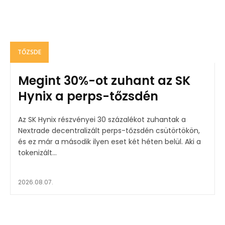
TŐZSDE
Megint 30%-ot zuhant az SK
Hynix a perps-tőzsdén
Az SK Hynix részvényei 30 százalékot zuhantak a
Nextrade decentralizált perps-tőzsdén csütörtökön,
és ez már a második ilyen eset két héten belül. Aki a
tokenizált...
2026.08.07.