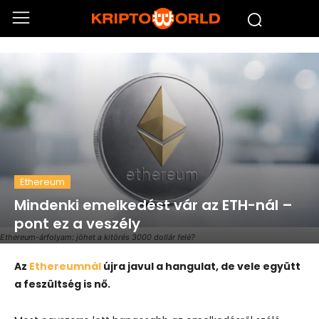
Ethereum
Mindenki emelkedést vár az ETH-nál –
pont ez a veszély
Ethereum-árfolyam: jöhet a kitörés 3000 dollár felé?
Az
Ethereumnál
újra javul a hangulat, de vele együtt
a feszültség is nő.