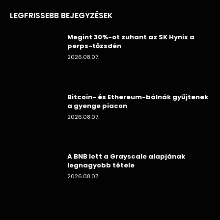
LEGFRISSEBB BEJEGYZÉSEK
Megint 30%-ot zuhant az SK Hynix a
perps-tőzsdén
2026.08.07.
Bitcoin- és Ethereum-bálnák gyűjtenek
a gyenge piacon
2026.08.07.
A BNB lett a Grayscale alapjának
legnagyobb tétele
2026.08.07.