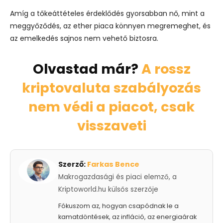
Amíg a tőkeáttételes érdeklődés gyorsabban nő, mint a
meggyőződés, az ether piaca könnyen megremeghet, és
az emelkedés sajnos nem vehető biztosra.
Olvastad már?
A rossz
kriptovaluta szabályozás
nem védi a piacot, csak
visszaveti
Szerző:
Farkas Bence
Makrogazdasági és piaci elemző, a
Kriptoworld.hu külsős szerzője
Fókuszom az, hogyan csapódnak le a
kamatdöntések, az infláció, az energiaárak