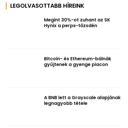
LEGOLVASOTTABB HÍREINK
Megint 30%-ot zuhant az SK
Hynix a perps-tőzsdén
Bitcoin- és Ethereum-bálnák
gyűjtenek a gyenge piacon
A BNB lett a Grayscale alapjának
legnagyobb tétele