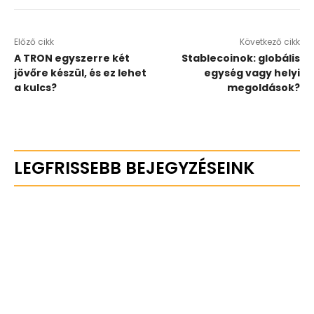
Előző cikk
Következő cikk
A TRON egyszerre két
Stablecoinok: globális
jövőre készül, és ez lehet
egység vagy helyi
a kulcs?
megoldások?
LEGFRISSEBB BEJEGYZÉSEINK