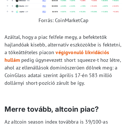
Forrás: CoinMarketCap
Azáltal, hogy a piac felfele megy, a befektetők
hajlandóak kisebb, alternatív eszközökbe is fektetni,
a tőkeáttételes piacon
végigvonuló likvidációs
hullám
pedig úgynevezett short squeeze-t hoz létre,
ahol az ellenállások dominószerűen dőlnek meg: a
CoinGlass adatai szerint április 17-én 583 millió
dollárnyi short-pozíció zárult be így.
Merre tovább, altcoin piac?
Az altcoin season index továbbra is 39/100-as