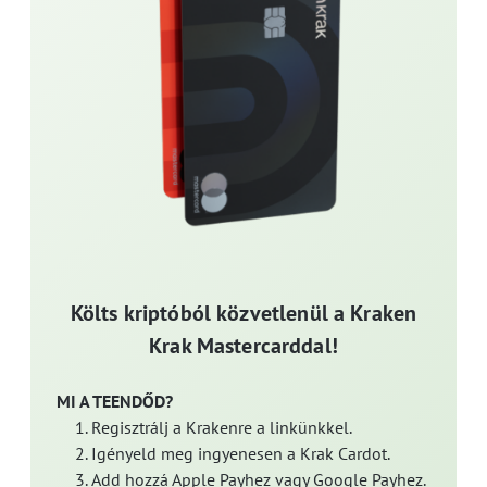
Költs kriptóból közvetlenül a Kraken
Krak Mastercarddal!
MI A TEENDŐD?
Regisztrálj a Krakenre a linkünkkel.
Igényeld meg ingyenesen a Krak Cardot.
Add hozzá Apple Payhez vagy Google Payhez.