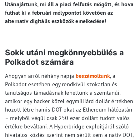
Utánajártunk, mi áll a piaci felfutás mögött, és hova
futhat ki a februári mélypontot követően az
alternatív digitális eszközök emelkedése!
Sokk utáni megkönnyebbülés a
Polkadot számára
Ahogyan arról néhány napja
beszámoltunk
, a
Polkadot esetében egy rendkívül szokatlan és
tanulságos támadásnak lehettünk a szemtanúi,
amikor egy hacker közel egymilliárd dollár értékben
hozott létre hamis DOT-okat az Ethereum hálózatán
– melyből végül csak 250 ezer dollárt tudott valós
értékre beváltani. A Hyperbridge exploitjáról szóló
hivatalos közlés szerint nem sérült sem a natív DOT,