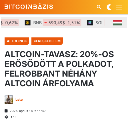
,62%
BNB
590,49$ -1,51%
SOL
72,81$ -2,18
ALTCOINOK
KERESKEDELEM
ALTCOIN-TAVASZ: 20%-OS
ERŐSÖDÖTT A POLKADOT,
FELROBBANT NÉHÁNY
ALTCOIN ÁRFOLYAMA
Lelo
2026. április 18.
11:47
135