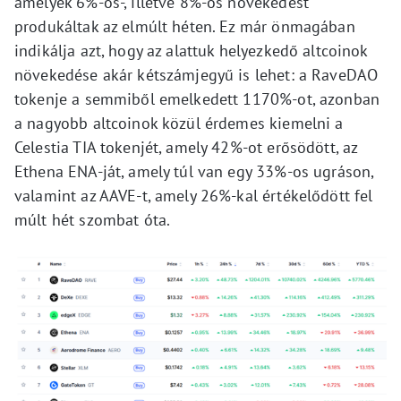
amelyek 6%-os-, illetve 8%-os növekedést
produkáltak az elmúlt héten. Ez már önmagában
indikálja azt, hogy az alattuk helyezkedő altcoinok
növekedése akár kétszámjegyű is lehet: a RaveDAO
tokenje a semmiből emelkedett 1170%-ot, azonban
a nagyobb altcoinok közül érdemes kiemelni a
Celestia TIA tokenjét, amely 42%-ot erősödött, az
Ethena ENA-ját, amely túl van egy 33%-os ugráson,
valamint az AAVE-t, amely 26%-kal értékelődött fel
múlt hét szombat óta.