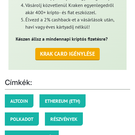
Vásárolj közvetlenül Kraken egyenlegedről
akár 400+ kripto- és fiat eszközzel.
Élvezd a 2% cashback-et a vásárlások után,
havi vagy éves kártyadíj nélkül!
Készen állsz a mindennapi kriptós fizetésre?
KRAK CARD IGÉNYLÉSE
Címkék:
ALTCOIN
ETHEREUM (ETH)
POLKADOT
RÉSZVÉNYEK