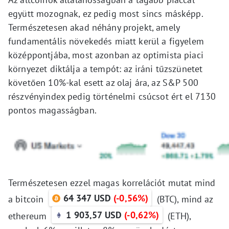
együtt mozognak, ez pedig most sincs másképp.
Természetesen akad néhány projekt, amely
fundamentális növekedés miatt kerül a figyelem
középpontjába, most azonban az optimista piaci
környezet diktálja a tempót: az iráni tűzszünetet
követően 10%-kal esett az olaj ára, az S&P 500
részvényindex pedig történelmi csúcsot ért el 7130
pontos magasságban.
Természetesen ezzel magas korrelációt mutat mind
64 347 USD
(-0,56%)
a bitcoin
(BTC), mind az
1 903,57 USD
(-0,62%)
ethereum
(ETH),