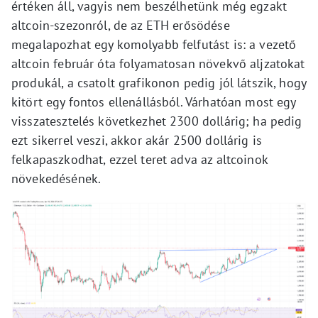
értéken áll, vagyis nem beszélhetünk még egzakt
altcoin-szezonról, de az ETH erősödése
megalapozhat egy komolyabb felfutást is: a vezető
altcoin február óta folyamatosan növekvő aljzatokat
produkál, a csatolt grafikonon pedig jól látszik, hogy
kitört egy fontos ellenállásból. Várhatóan most egy
visszatesztelés következhet 2300 dollárig; ha pedig
ezt sikerrel veszi, akkor akár 2500 dollárig is
felkapaszkodhat, ezzel teret adva az altcoinok
növekedésének.