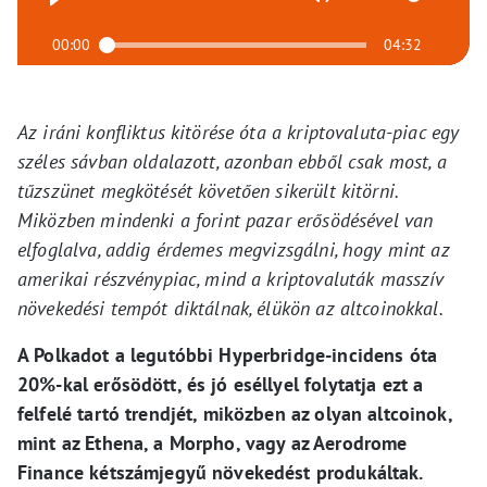
00:00
04:32
Az iráni konfliktus kitörése óta a kriptovaluta-piac egy
széles sávban oldalazott, azonban ebből csak most, a
tűzszünet megkötését követően sikerült kitörni.
Miközben mindenki a forint pazar erősödésével van
elfoglalva, addig érdemes megvizsgálni, hogy mint az
amerikai részvénypiac, mind a kriptovaluták masszív
növekedési tempót diktálnak, élükön az altcoinokkal.
A Polkadot a legutóbbi Hyperbridge-incidens óta
20%-kal erősödött, és jó eséllyel folytatja ezt a
felfelé tartó trendjét, miközben az olyan altcoinok,
mint az Ethena, a Morpho, vagy az Aerodrome
Finance kétszámjegyű növekedést produkáltak.