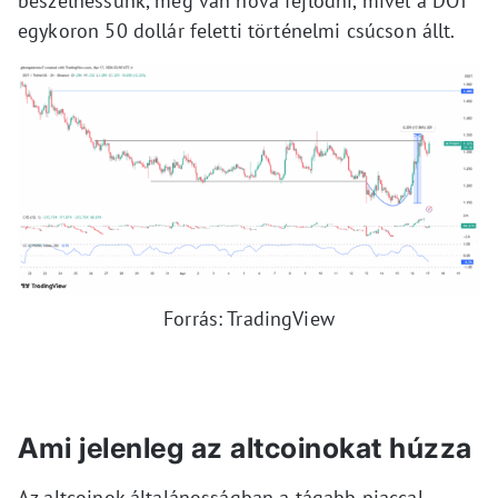
beszélhessünk, még van hova fejlődni, mivel a DOT
egykoron 50 dollár feletti történelmi csúcson állt.
Forrás: TradingView
Ami jelenleg az altcoinokat húzza
Az altcoinok általánosságban a tágabb piaccal