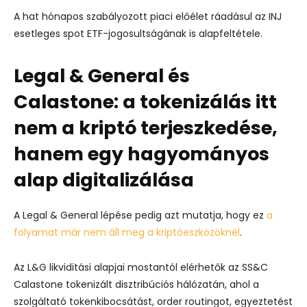
A hat hónapos szabályozott piaci előélet ráadásul az INJ
esetleges spot ETF-jogosultságának is alapfeltétele.
Legal & General és
Calastone: a tokenizálás itt
nem a kriptó terjeszkedése,
hanem egy hagyományos
alap digitalizálása
A Legal & General lépése pedig azt mutatja, hogy ez
a
folyamat már nem áll meg a kriptóeszközöknél
.
Az L&G likviditási alapjai mostantól elérhetők az SS&C
Calastone tokenizált disztribúciós hálózatán, ahol a
szolgáltató tokenkibocsátást, order routingot, egyeztetést