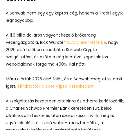
A Schwab nem egy egy kriptós cég, hanem a TradFi egyik
legnagyobbja.
A 11,6 billió dolláros vagyont kezelő brókercég
vezérigazgatója, Rick Wurster
tavaly jelentette be
, hogy
2026 első felében elindítják a Schwab Crypto
szolgáltatást, és azóta a cég kriptóval kapcsolatos
weboldalainak forgalma 400%-kal nőtt.
Mára elértük 2026 első felét, és a Schwab megtette, amit
ígért,
elindították a spot kripto-kereskedést
.
A szolgáltatás kezdetben bitcoinra és etherre korlátozódik,
a Charles Schwab Premier Bank keretében fut, belső
alkalmazotti tesztelés után szakaszosan nyílik meg az
ügyfelek előtt, és külső wallet-transzfer nélkül, a
megszokott brókeres ökoszisztémán belül teszi