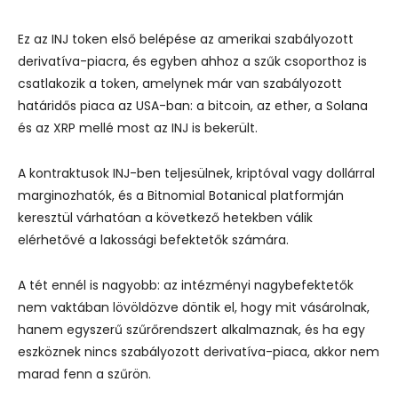
Ez az INJ token első belépése az amerikai szabályozott
derivatíva-piacra, és egyben ahhoz a szűk csoporthoz is
csatlakozik a token, amelynek már van szabályozott
határidős piaca az USA-ban: a bitcoin, az ether, a Solana
és az XRP mellé most az INJ is bekerült.
A kontraktusok INJ-ben teljesülnek, kriptóval vagy dollárral
marginozhatók, és a Bitnomial Botanical platformján
keresztül várhatóan a következő hetekben válik
elérhetővé a lakossági befektetők számára.
A tét ennél is nagyobb: az intézményi nagybefektetők
nem vaktában lövöldözve döntik el, hogy mit vásárolnak,
hanem egyszerű szűrőrendszert alkalmaznak, és ha egy
eszköznek nincs szabályozott derivatíva-piaca, akkor nem
marad fenn a szűrön.