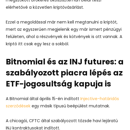
elérhetővé a közvetlen kriptóvásárlást.
Ezzel a megoldással már nem kell megtanulni a kriptót,
mert az egyszerűen megjelenik egy már ismert pénzügyi
felületen, ahol a részvények és kötvények is ott vannak. A
kriptó itt csak egy lesz a sokból.
Bitnomial és az INJ futures: a
szabályozott piacra lépés az
ETF-jogosultság kapuja is
A Bitnomial által április 15-én indított
Injective-határidős
szerződések
egy másik típusú beépülést mutatnak.
A chicagói, CFTC által szabályozott tőzsde havi lejáratú
INJ kontraktusokat indított.