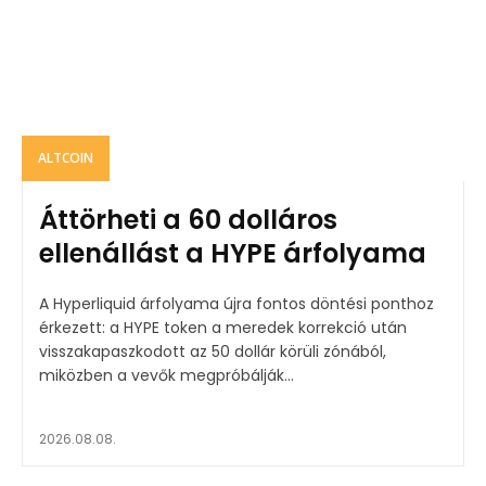
ALTCOIN
Áttörheti a 60 dolláros
ellenállást a HYPE árfolyama
A Hyperliquid árfolyama újra fontos döntési ponthoz
érkezett: a HYPE token a meredek korrekció után
visszakapaszkodott az 50 dollár körüli zónából,
miközben a vevők megpróbálják...
2026.08.08.