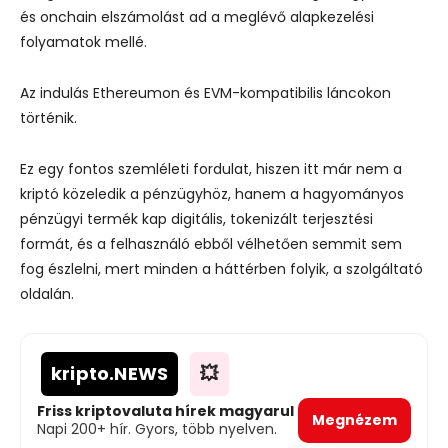
és onchain elszámolást ad a meglévő alapkezelési
folyamatok mellé.
Az indulás Ethereumon és EVM-kompatibilis láncokon
történik.
Ez egy fontos szemléleti fordulat, hiszen itt már nem a
kriptó közeledik a pénzügyhöz, hanem a hagyományos
pénzügyi termék kap digitális, tokenizált terjesztési
formát, és a felhasználó ebből vélhetően semmit sem
fog észlelni, mert minden a háttérben folyik, a szolgáltató
oldalán.
kripto
.NEWS
💥
Friss kriptovaluta hírek magyarul
Megnézem
Napi 200+ hír. Gyors, több nyelven.