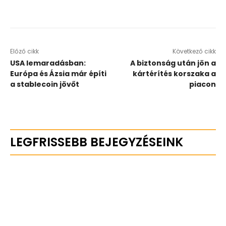
Előző cikk
Következő cikk
USA lemaradásban:
A biztonság után jön a
Európa és Ázsia már építi
kártérítés korszaka a
a stablecoin jövőt
piacon
LEGFRISSEBB BEJEGYZÉSEINK