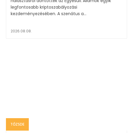
halasztásról döntöttek az Egyesült Államok egyik
legfontosabb kriptoszabályozási
kezdeményezésében. A szenátus a...
2026.08.08.
TŐZSDE