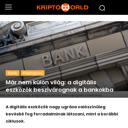
Bank
Kriptopiac
Már nem külön világ: a digitális
eszközök beszivárognak a bankokba
Már nem külön világ: a digitális eszközök beszivárognak a bankokba
A digitális eszközök nagy ugrása valószínűleg
kevésbé fog forradalminak látszani, mint a korábbi
ciklusok.