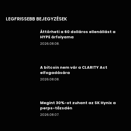
LEGFRISSEBB BEJEGYZÉSEK
Áttörheti a 60 dolláros ellenállást a
HYPE árfolyama
2026.08.08.
A bitcoin nem vár a CLARITY Act
elfogadására
2026.08.08.
Megint 30%-ot zuhant az SK Hynix a
perps-tőzsdén
2026.08.07.