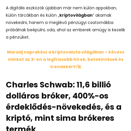
A digitális eszközök újabban már nem külön appokban,
külön tárcákban és külön „
kriptovilágban
” akarnak
növekedni, hanem a meglévő pénzügyi csatornákba
próbálnak beépülni, oda, ahol az emberek amúgy is kezelik
a pénzüket.
Maradj naprakész a kriptovaluta világában – kövess
minket az X-en a legfrissebb hírek, betekintések és
trendekért!🚀
Charles Schwab: 11,6 billió
dolláros bróker, 400%-os
érdeklődés-növekedés, és a
kriptó, mint sima brókeres
termék