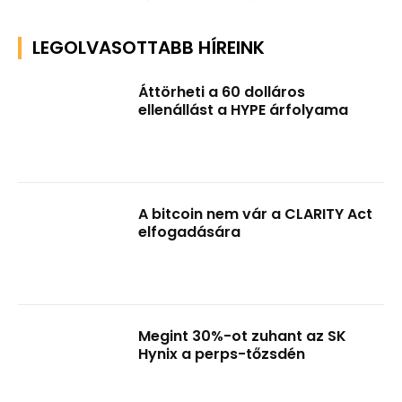
LEGOLVASOTTABB HÍREINK
Áttörheti a 60 dolláros
ellenállást a HYPE árfolyama
A bitcoin nem vár a CLARITY Act
elfogadására
Megint 30%-ot zuhant az SK
Hynix a perps-tőzsdén