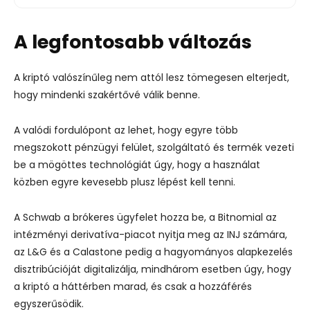
A legfontosabb változás
A kriptó valószínűleg nem attól lesz tömegesen elterjedt,
hogy mindenki szakértővé válik benne.
A valódi fordulópont az lehet, hogy egyre több
megszokott pénzügyi felület, szolgáltató és termék vezeti
be a mögöttes technológiát úgy, hogy a használat
közben egyre kevesebb plusz lépést kell tenni.
A Schwab a brókeres ügyfelet hozza be, a Bitnomial az
intézményi derivatíva-piacot nyitja meg az INJ számára,
az L&G és a Calastone pedig a hagyományos alapkezelés
disztribúcióját digitalizálja, mindhárom esetben úgy, hogy
a kriptó a háttérben marad, és csak a hozzáférés
egyszerűsödik.