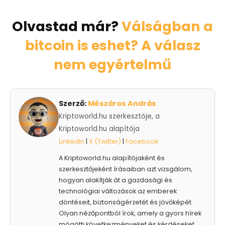
Olvastad már?
Válságban a
bitcoin is eshet? A válasz
nem egyértelmű
Szerző:
Mészáros András
Kriptoworld.hu szerkesztője, a
Kriptoworld.hu alapítója
LinkedIn
|
X (Twitter)
|
Facebook
A Kriptoworld.hu alapítójaként és
szerkesztőjeként írásaiban azt vizsgálom,
hogyan alakítják át a gazdasági és
technológiai változások az emberek
döntéseit, biztonságérzetét és jövőképét.
Olyan nézőpontból írok, amely a gyors hírek
mögötti következményeket és kérdéseket