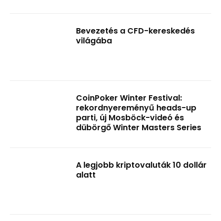
Bevezetés a CFD-kereskedés
világába
CoinPoker Winter Festival:
rekordnyereményű heads-up
parti, új Mosböck-videó és
dübörgő Winter Masters Series
A legjobb kriptovaluták 10 dollár
alatt