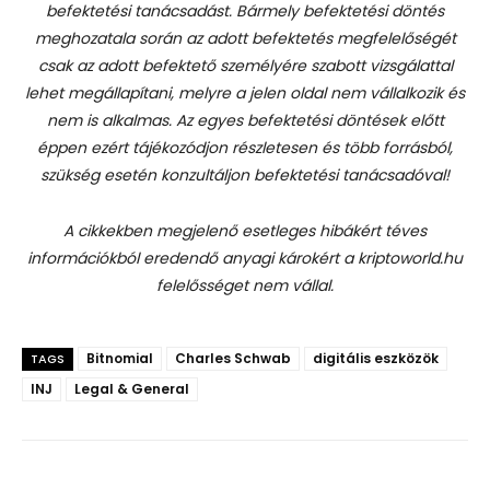
befektetési tanácsadást.
Bármely befektetési döntés
meghozatala során az adott befektetés megfelelőségét
csak az adott befektető személyére szabott vizsgálattal
lehet megállapítani, melyre a jelen oldal nem vállalkozik és
nem is alkalmas. Az egyes befektetési döntések előtt
éppen ezért tájékozódjon részletesen és több forrásból,
szükség esetén konzultáljon befektetési tanácsadóval!
A cikkekben megjelenő esetleges hibákért téves
információkból eredendő anyagi károkért a kriptoworld.hu
felelősséget nem vállal.
Bitnomial
Charles Schwab
digitális eszközök
TAGS
INJ
Legal & General