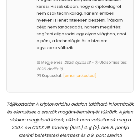
keresi. Hiszek abban, hogy a kriptovilágról
nem csak technikailag, hanem emberi
nyelven is lehet hitelesen beszélni. Írásaim
célja nem tanácsadás, hanem megértés:
segíteni eligazodni egy olyan világban, ahol
a pénz, a technológia és a bizalom
egyszerre változik.
📅 Megjelenés:
2026. április 18.
• 🕓 Utolsó frissítés:
2026. április 18.
✉️ Kapcsolat:
[email protected]
Tájékoztatás: A kriptoworld.hu oldalon található információk
és elemzések a szerzők magánvéleményét tükrözik. A jelen
oldalon megjelenő írások, cikkek nem valósítanak meg a
2007. évi CXXXVIII. törvény (Bszt.) 4. § (2). bek 8. pontja
szerinti befektetési elemzést és a 9. pont szerinti