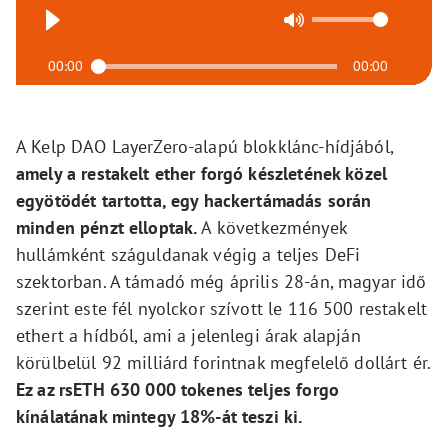
00:00
00:00
A Kelp DAO LayerZero-alapú blokklánc-hídjából,
amely a restakelt ether forgó készletének közel
egyötödét tartotta, egy hackertámadás során
minden pénzt elloptak.
A következmények
hullámként száguldanak végig a teljes DeFi
szektorban. A támadó még április 28-án, magyar idő
szerint este fél nyolckor szívott le 116 500 restakelt
ethert a hídból, ami a jelenlegi árak alapján
körülbelül 92 milliárd forintnak megfelelő dollárt ér.
Ez az rsETH 630 000 tokenes teljes forgo
kínálatának mintegy 18%-át teszi ki.