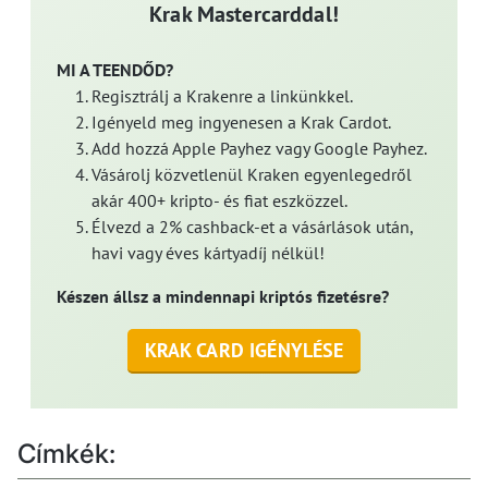
Krak Mastercarddal!
MI A TEENDŐD?
Regisztrálj a Krakenre a linkünkkel.
Igényeld meg ingyenesen a Krak Cardot.
Add hozzá Apple Payhez vagy Google Payhez.
Vásárolj közvetlenül Kraken egyenlegedről
akár 400+ kripto- és fiat eszközzel.
Élvezd a 2% cashback-et a vásárlások után,
havi vagy éves kártyadíj nélkül!
Készen állsz a mindennapi kriptós fizetésre?
KRAK CARD IGÉNYLÉSE
Címkék: