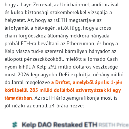
hogy a LayerZero-val, az Unichain-nel, auditoraival
és külső biztonsági szakemberekkel vizsgálja a
helyzetet. Az, hogy az rsETH megtartja-e az
árfolyamát a hétvégén, attól függ, hogy a cross-
chain forgóeszköz-állomány mekkora hányada
próbál ETH-ra beváltani az Ethereumon, és hogy a
Kelp vissza tud-e szerezni bármilyen hányadot az
ellopott pénzeszközökből, mielőtt a Tornado Cash-
nyom kihűl. A Kelp 292 millió dolláros vesztesége
most 2026 legnagyobb DeFi exploitja, néhány millió
dollárral megelőzve
a Driftet, amelyből április 1-jén
körülbelül 285 millió dollárból szivattyúztak ki egy
támadásban.
Az rsETH árfolyamgrafikonja most is
jól néz ki az elmúlt 24 órára nézve: