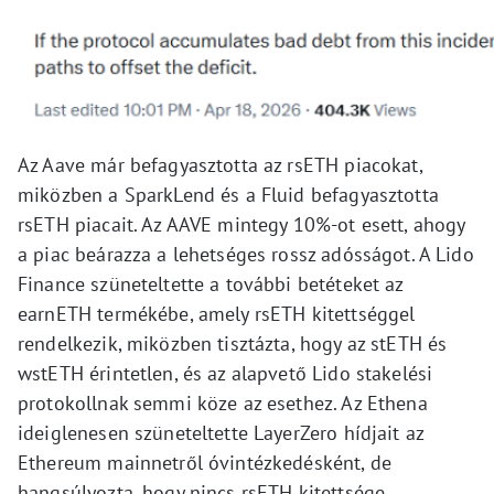
Az Aave már befagyasztotta az rsETH piacokat,
miközben a SparkLend és a Fluid befagyasztotta
rsETH piacait. Az AAVE mintegy 10%-ot esett, ahogy
a piac beárazza a lehetséges rossz adósságot. A Lido
Finance szüneteltette a további betéteket az
earnETH termékébe, amely rsETH kitettséggel
rendelkezik, miközben tisztázta, hogy az stETH és
wstETH érintetlen, és az alapvető Lido stakelési
protokollnak semmi köze az esethez. Az Ethena
ideiglenesen szüneteltette LayerZero hídjait az
Ethereum mainnetről óvintézkedésként, de
hangsúlyozta, hogy nincs rsETH kitettsége.