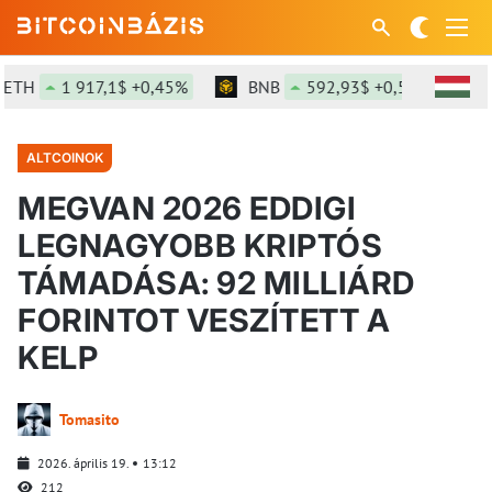
1 917,1$ +0,45%
BNB
592,93$ +0,5%
SOL
ALTCOINOK
MEGVAN 2026 EDDIGI
LEGNAGYOBB KRIPTÓS
TÁMADÁSA: 92 MILLIÁRD
FORINTOT VESZÍTETT A
KELP
Tomasito
2026. április 19.
13:12
212