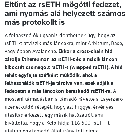
Eltűnt az rsETH mögötti fedezet,
ami nyomás alá helyezett számos
más protokollt is
A felhasználók ugyanis dönthetnek úgy, hogy az
rsETH-t átviszik más láncokra, mint Arbitrum, Base,
vagy éppen Avalanche.
Ekkor a cross-chain híd
zárolja Ethereumon az rsETH-t és a másik láncon
kibocsát csomagolt rsETH-t (wrapped rsETH). A híd
tehát egyfajta széfként működik, ahol a
felhasználók rsETH-ja tárolva van, ezek adják a
fedezetet a más láncokon kereskedő rsETH-ra.
A
mostani támadásban a támadó rávette a LayerZero
üzenetküldő rétegét, hogy azt higgye, érvényes
utasítás érkezett egy másik hálózatról, ami
kiváltotta, hogy a Kelp hídja 116 500 rsETH-t
utaljon egy támadó által irányított címre.