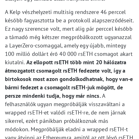
A Kelp vészhelyzeti multisig rendszere 46 perccel
később fagyasztotta be a protokoll alapszerződéseit.
Ez nagy szerencse volt, mert alig pár perccel később
a támadó még kétszer megpróbálkozott ugyanazzal
a LayerZero-csomaggal, amely egy újabb, mintegy
100 millió dollárt érő 40 000 rsETH csomagot akart
kiutalni.
Az ellopott rsETH több mint 20 hálózatra
átmozgatott csomagolt rsETH fedezete volt, így a
birtokosok most azon gondolkodhatnak, hogy van-e
bármi fedezet a csomagolt rsETH-juk mögött, de
persze mindenki tudja, hogy már nincs.
A
felhasználók ugyan megpróbálják visszaváltani a
wrapped rsETH-et valódi rsETH-re, de nem járnak
sikerrel, ezért pánikban próbálkoznak más
módokon. Megpróbálják eladni a wrapped rsETH-t
vagy átvinni az Ethereumra, amitől az ott lévő rsETH