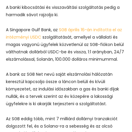
A banki kibocsátási és visszaváltási szolgáltatás pedig a
harmadik sávot rajzolja ki.
A
Singapore Gulf Bank, az
SGB április 16-án indította el az
intézményi USDC
szolgáltatását, amellyel a vállalati és
magas vagyonú ügyfelek közvetlenül az SGB-fiókon belül
válthatnak dollárból USDC-be és vissza, 1:1 arányban, 24/7
elszámolással, Solanán, 100.000 dolláros minimummal.
A bank az SGB Net nevű saját elszámolási hálózatán
keresztül kapcsolja össze a láncon belüli és kívüli
környezetet, az indulási időszakban a gas és banki díjak
nullák, és a tervek szerint az év közepére a lakossági
ügyfelekre is ki akarják terjeszteni a szolgáltatást.
Az SGB eddig több, mint 7 milliárd dollárnyi tranzakciót
dolgozott fel, és a Solana-ra a sebesség és az olcsó