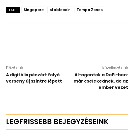
Singapore
stablecoin
Tempo Zones
TAGS
Előző cikk
Következő cikk
A digitális pénzért folyó
AI-agentek a DeFi-ben:
verseny új szintre lépett
már cselekednek, de az
ember vezet
LEGFRISSEBB BEJEGYZÉSEINK