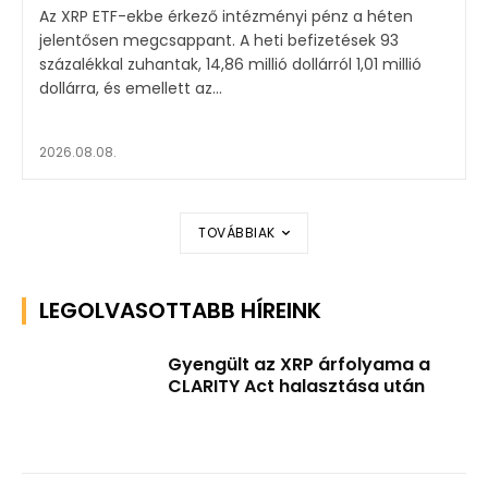
Az XRP ETF-ekbe érkező intézményi pénz a héten
jelentősen megcsappant. A heti befizetések 93
százalékkal zuhantak, 14,86 millió dollárról 1,01 millió
dollárra, és emellett az...
2026.08.08.
TOVÁBBIAK
LEGOLVASOTTABB HÍREINK
Gyengült az XRP árfolyama a
CLARITY Act halasztása után