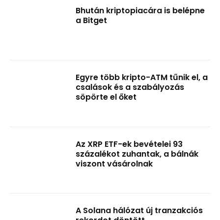
Bhután kriptopiacára is belépne
a Bitget
Egyre több kripto-ATM tűnik el, a
csalások és a szabályozás
söpörte el őket
Az XRP ETF-ek bevételei 93
százalékot zuhantak, a bálnák
viszont vásárolnak
A Solana hálózat új tranzakciós