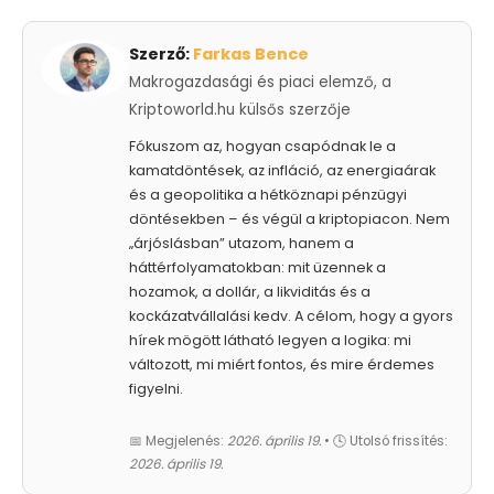
Szerző:
Farkas Bence
Makrogazdasági és piaci elemző, a
Kriptoworld.hu külsős szerzője
Fókuszom az, hogyan csapódnak le a
kamatdöntések, az infláció, az energiaárak
és a geopolitika a hétköznapi pénzügyi
döntésekben – és végül a kriptopiacon. Nem
„árjóslásban” utazom, hanem a
háttérfolyamatokban: mit üzennek a
hozamok, a dollár, a likviditás és a
kockázatvállalási kedv. A célom, hogy a gyors
hírek mögött látható legyen a logika: mi
változott, mi miért fontos, és mire érdemes
figyelni.
📅 Megjelenés:
2026. április 19.
• 🕓 Utolsó frissítés:
2026. április 19.