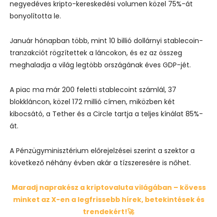
negyedéves kripto-kereskedési volumen közel 75%-át
bonyolította le.
Január hónapban több, mint 10 billió dollárnyi stablecoin-
tranzakciót rögzítettek a láncokon, és ez az összeg
meghaladja a világ legtöbb országának éves GDP-jét.
A piac ma már 200 feletti stablecoint számlál, 37
blokkláncon, közel 172 millió címen, miközben két
kibocsátó, a Tether és a Circle tartja a teljes kínálat 85%-
át.
A Pénzügyminisztérium előrejelzései szerint a szektor a
következő néhány évben akár a tízszeresére is nőhet.
Maradj naprakész a kriptovaluta világában – kövess
minket az X-en a legfrissebb hírek, betekintések és
trendekért!🚀