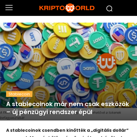
Stablecoin
A stablecoinok már nem csak eszközök
– új pénzügyi rendszer épül
A FATF azt várja a stablecoin-kibocsátóktól, hogy tegyék lehetővé a tokenek
befagyasztását
A stablecoinok csendben kinőtték a „digitális dollár”