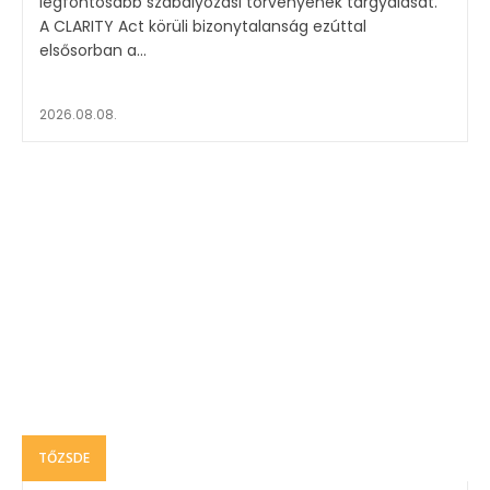
legfontosabb szabályozási törvényének tárgyalását.
A CLARITY Act körüli bizonytalanság ezúttal
elsősorban a...
2026.08.08.
TŐZSDE