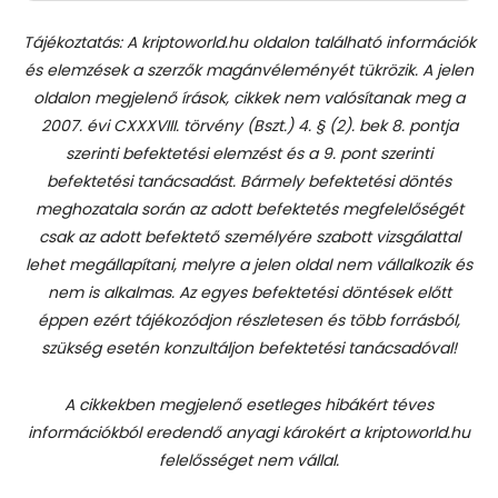
Tájékoztatás: A kriptoworld.hu oldalon található információk
és elemzések a szerzők magánvéleményét tükrözik. A jelen
oldalon megjelenő írások, cikkek nem valósítanak meg a
2007. évi CXXXVIII. törvény (Bszt.) 4. § (2). bek 8. pontja
szerinti befektetési elemzést és a 9. pont szerinti
befektetési tanácsadást.
Bármely befektetési döntés
meghozatala során az adott befektetés megfelelőségét
csak az adott befektető személyére szabott vizsgálattal
lehet megállapítani, melyre a jelen oldal nem vállalkozik és
nem is alkalmas. Az egyes befektetési döntések előtt
éppen ezért tájékozódjon részletesen és több forrásból,
szükség esetén konzultáljon befektetési tanácsadóval!
A cikkekben megjelenő esetleges hibákért téves
információkból eredendő anyagi károkért a kriptoworld.hu
felelősséget nem vállal.