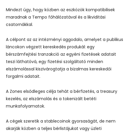
Mindezt úgy, hogy közben az eszközök kompatibilisek
maradnak a Tempo főhálózatával és a likviditási
csatornákkal.
A célpont az az intézményi aggodalo, amelyet a publikus
láncokon végzett kereskedés produkál: egy
bérszámfejtési tranzakció az egyéni fizetések adatait
teszi láthatóvá, egy fizetési szolgáltató minden
elszámolással kiszivárogtatja a bizalmas kereskedői
forgalmi adatait.
A Zones elsődleges célja tehát a bérfizetés, a treasury
kezelés, az elszámolás és a tokenizált betéti
munkafolyamatok.
A cégek szeretik a stablecoinok gyorsaságát, de nem
akarják közben a teljes bérlistájukat vagy üzleti