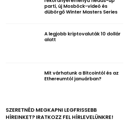
rekordnyereményű heads-up
parti, új Mosböck-videó és
dübörgő Winter Masters Series
A legjobb kriptovaluták 10 dollár
alatt
Mit várhatunk a Bitcointól és az
Ethereumtól januárban?
SZERETNÉD MEGKAPNI LEGFRISSEBB
HÍREINKET? IRATKOZZ FEL HÍRLEVELÜNKRE!