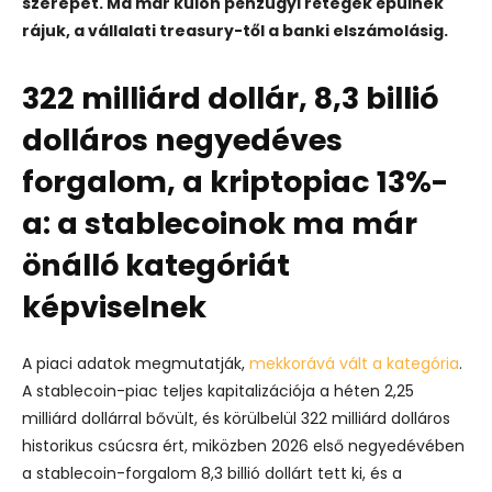
szerepet. Ma már külön pénzügyi rétegek épülnek
rájuk, a vállalati treasury-től a banki elszámolásig.
322 milliárd dollár, 8,3 billió
dolláros negyedéves
forgalom, a kriptopiac 13%-
a: a stablecoinok ma már
önálló kategóriát
képviselnek
A piaci adatok megmutatják,
mekkorává vált a kategória
.
A stablecoin-piac teljes kapitalizációja a héten 2,25
milliárd dollárral bővült, és körülbelül 322 milliárd dolláros
historikus csúcsra ért, miközben 2026 első negyedévében
a stablecoin-forgalom 8,3 billió dollárt tett ki, és a